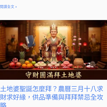
與
閱讀全文 »
靈
獸
全
土
解
地
析
婆
聖
誕
怎
麼
拜？
農
曆
三
土地婆聖誕怎麼拜？農曆三月十八求
月
財求好緣，供品準備與拜拜禁忌全攻
十
略
八