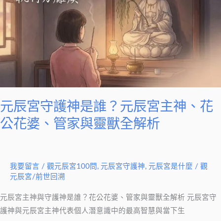
合
守
院、
護
紅
神
磚
是
屋
誰？
代
元
表
辰
什
宮
元辰宮守護神是誰？元辰宮主神、花
麼？
主
公花婆、管家與靈獸全解析
神、
花
公
我要留言
/
觀元辰宮100問
,
元辰宮守護神
,
元辰宮是什麼
/
觀
花
元辰宮/前世回溯
婆、
管
元辰宮主神與守護神是誰？花公花婆、管家與靈獸全解析 元辰宮守
家
護神與元辰宮主神代表個人潛意識中的最高智慧與當下生