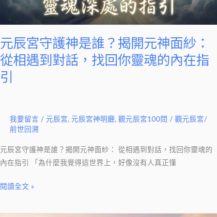
誰？
揭
開
元辰宮守護神是誰？揭開元神面紗：
元
神
從相遇到對話，找回你靈魂的內在指
面
引
紗：
從
相
我要留言
/
元辰宮
,
元辰宮神明廳
,
觀元辰宮100問
/
觀元辰宮/
遇
前世回溯
到
對
元辰宮守護神是誰？揭開元神面紗： 從相遇到對話，找回你靈魂的
話，
內在指引 「為什麼我覺得這世界上，好像沒有人真正懂
找
閱讀全文 »
回
你
靈