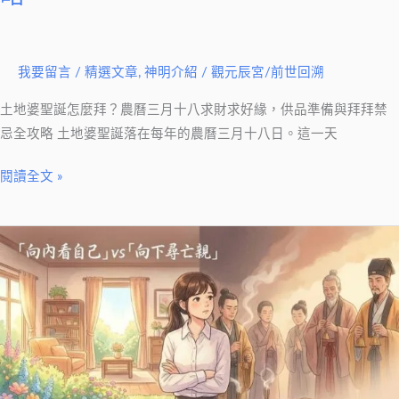
求
財
求
我要留言
/
精選文章
,
神明介紹
/
觀元辰宮/前世回溯
好
土地婆聖誕怎麼拜？農曆三月十八求財求好緣，供品準備與拜拜禁
緣，
忌全攻略 土地婆聖誕落在每年的農曆三月十八日。這一天
供
品
閱讀全文 »
準
備
元
與
辰
拜
宮
拜
觀
禁
落
忌
陰
全
一
攻