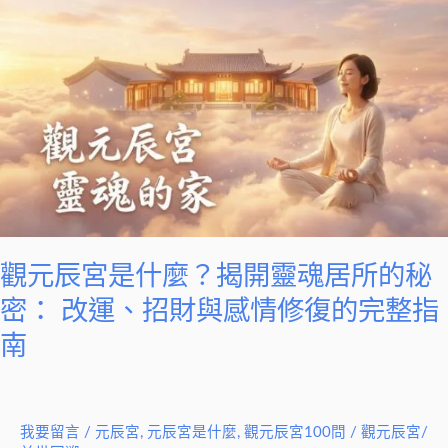
觀
魂
元
的
辰
內
宮
在
是
指
什
引
麼？
揭
開
靈
觀元辰宮是什麼？揭開靈魂居所的秘
魂
居
密： 改運、招財與感情修復的完整指
所
南
的
秘
密：
我要留言
/
元辰宮
,
元辰宮是什麼
,
觀元辰宮100問
/
觀元辰宮/
改