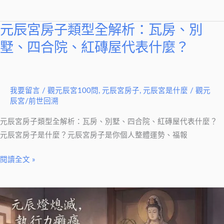
一
次
元辰宮房子類型全解析：瓦房、別
元
看
辰
墅、四合院、紅磚屋代表什麼？
懂
宮
房
子
我要留言
/
觀元辰宮100問
,
元辰宮房子
,
元辰宮是什麼
/
觀元
類
辰宮/前世回溯
型
元辰宮房子類型全解析：瓦房、別墅、四合院、紅磚屋代表什麼？
全
元辰宮房子是什麼？元辰宮房子是你個人整體運勢、福報
解
析：
閱讀全文 »
瓦
房、
別
元
墅、
辰
四
宮