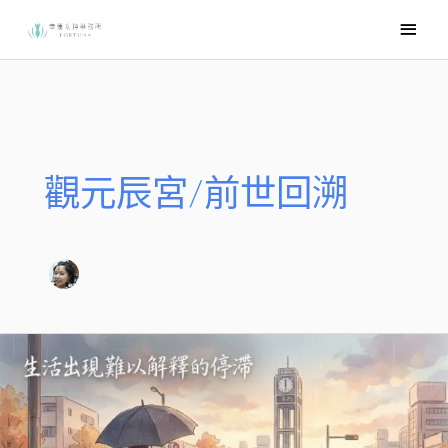
跳
主
至
要
主
選
要
內
單
容
觀元辰宮/前世回溯
元
辰
是
什