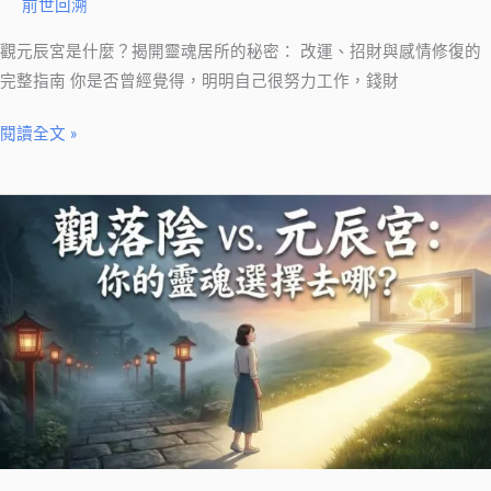
前世回溯
運、
招
觀元辰宮是什麼？揭開靈魂居所的秘密： 改運、招財與感情修復的
財
完整指南 你是否曾經覺得，明明自己很努力工作，錢財
與
閱讀全文 »
感
情
修
觀
復
落
的
陰
完
是
整
什
指
麼？
南
2026
完
整
指