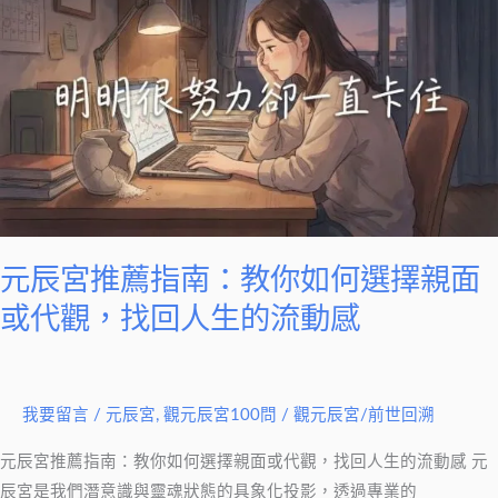
辰
宮
推
薦
指
南：
教
你
如
何
元辰宮推薦指南：教你如何選擇親面
選
或代觀，找回人生的流動感
擇
親
面
我要留言
/
元辰宮
,
觀元辰宮100問
/
觀元辰宮/前世回溯
或
代
元辰宮推薦指南：教你如何選擇親面或代觀，找回人生的流動感 元
觀，
辰宮是我們潛意識與靈魂狀態的具象化投影，透過專業的