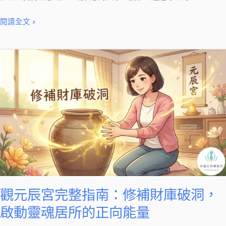
找
回
閱讀全文 »
人
生
觀
的
元
流
辰
動
宮
感
完
整
指
南：
修
補
財
觀元辰宮完整指南：修補財庫破洞，
庫
啟動靈魂居所的正向能量
破