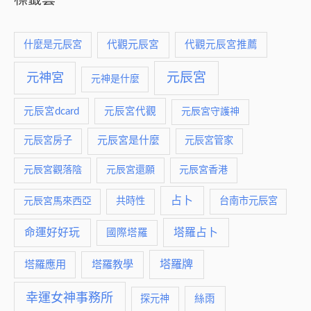
標籤雲
什麼是元辰宮
代觀元辰宮
代觀元辰宮推薦
元神宮
元辰宮
元神是什麼
元辰宮dcard
元辰宮代觀
元辰宮守護神
元辰宮是什麼
元辰宮房子
元辰宮管家
元辰宮觀落陰
元辰宮還願
元辰宮香港
占卜
元辰宮馬來西亞
共時性
台南市元辰宮
命運好好玩
塔羅占卜
國際塔羅
塔羅牌
塔羅應用
塔羅教學
幸運女神事務所
絲雨
探元神