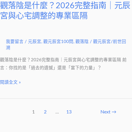
南
觀落陰是什麼？2026完整指南｜元辰
｜
宮與心宅調整的專業區隔
元
辰
宮
我要留言
/
元辰宮
,
觀元辰宮100問
,
觀落陰
/
觀元辰宮/前世回
與
溯
心
宅
觀落陰是什麼？2026完整指南｜元辰宮與心宅調整的專業區隔 前
調
言：你找的是「過去的遺憾」還是「當下的力量」？
整
閱讀全文 »
的
專
業
區
1
2
...
13
Next
→
隔