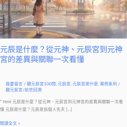
麼？
從
元
神、
元
辰
宮
元辰是什麼？從元神、元辰宮到元神
到
宮的差異與關聯一次看懂
元
神
宮
我要留言
/
觀元辰宮100問
,
元辰宮
,
元辰宮是什麼
,
案例系列
/
的
觀元辰宮/前世回溯
差
異
“`html 元辰是什麼？從元神、元辰宮到元神宮的差異與關聯一次看
與
懂 元辰是什麼？元辰是指個人先天 […]
關
閱讀全文 »
聯