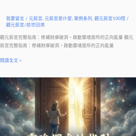
洞，
啟
我要留言
/
元辰宮
,
元辰宮是什麼
,
案例系列
,
觀元辰宮100問
/
動
觀元辰宮/前世回溯
靈
魂
觀元辰宮完整指南：修補財庫破洞，啟動靈魂居所的正向能量 觀元
居
辰宮完整指南：修補財庫破洞，啟動靈魂居所的正向能量
所
閱讀全文 »
的
正
向
元
能
辰
量
宮
守
護
神
是