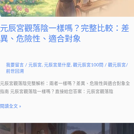
樣
略
嗎？
完
整
元辰宮觀落陰一樣嗎？完整比較：差
比
異、危險性、適合對象
較：
差
異、
我要留言
/
元辰宮
,
元辰宮是什麼
,
觀元辰宮100問
/
觀元辰宮/
危
前世回溯
險
性、
元辰宮觀落陰完整解析：兩者一樣嗎？差異、危險性與適合對象全
適
指南 元辰宮觀落陰一樣嗎？直接給您答案：元辰宮觀落陰
合
閱讀全文 »
對
象
元