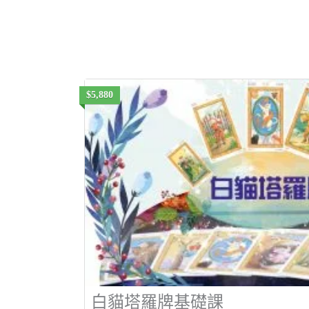
$5,880
白貓塔羅牌基礎課