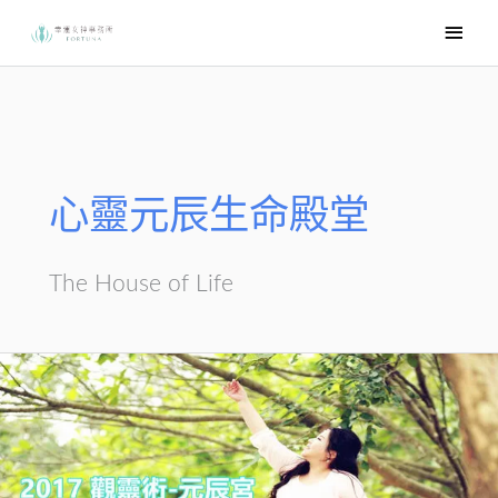
跳
主
至
要
主
選
要
內
單
容
心靈元辰生命殿堂
The House of Life
元
辰
宮
權
威