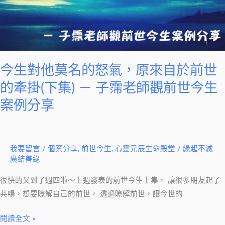
的
怒
氣，
原
來
今生對他莫名的怒氣，原來自於前世
自
的牽掛(下集) － 子霈老師觀前世今生
於
案例分享
前
世
的
牽
我要留言
/
個案分享
,
前世今生
,
心靈元辰生命殿堂
/
緣起不滅
廣結善緣
掛
(下
很快的又到了週四啦～上週發表的前世今生上集， 讓很多朋友起了
集)
共鳴，想要瞭解自己的前世， 透過瞭解前世，讓今世的
－
子
閱讀全文 »