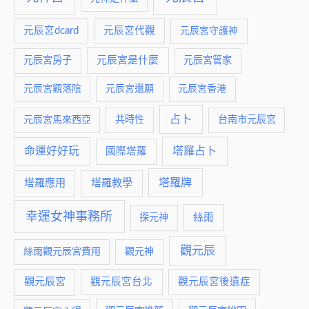
元辰宮dcard
元辰宮代觀
元辰宮守護神
元辰宮是什麼
元辰宮房子
元辰宮管家
元辰宮觀落陰
元辰宮還願
元辰宮香港
占卜
元辰宮馬來西亞
共時性
台南市元辰宮
命運好好玩
塔羅占卜
國際塔羅
塔羅牌
塔羅應用
塔羅教學
幸運女神事務所
絲雨
探元神
觀元辰
絲雨觀元辰宮費用
觀元神
觀元辰宮
觀元辰宮台北
觀元辰宮後遺症