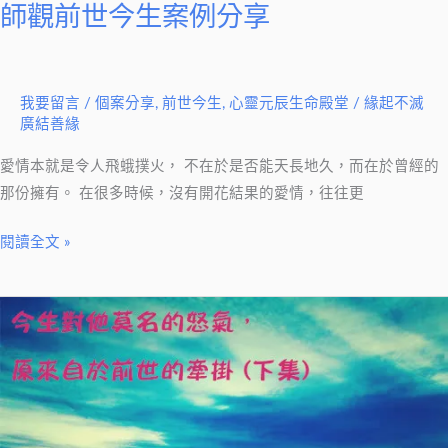
－
師觀前世今生案例分享
子
霈
老
我要留言
/
個案分享
,
前世今生
,
心靈元辰生命殿堂
/
緣起不滅
師
廣結善緣
觀
前
愛情本就是令人飛蛾撲火， 不在於是否能天長地久，而在於曾經的
世
那份擁有。 在很多時候，沒有開花結果的愛情，往往更
今
閱讀全文 »
生
案
例
今
分
生
享
對
他
莫
名