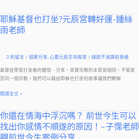
命
花
園
耶穌基督也打坐?元辰宮轉好運-鍾絲
耶
經
穌
雨老師
驗
基
傳
督
承
也
3 則留言
/
個案分享
,
心靈元辰生命殿堂
/
緣起不滅廣結善緣
2017
打
年
坐?
基督徒學習打坐後的體悟、分享，其實宗教的本質皆相同，不管是
春
元
否同一個宗教，我們可以藉由耶穌也打坐的故事讓我們瞭解
季
辰
班
宮
閱讀全文 »
轉
好
你還在情海中浮沉嗎？ 前世今生可以
你
運-
還
找出你感情不順遂的原因！–子霈老師
鍾
在
絲
觀前世今生案例分享