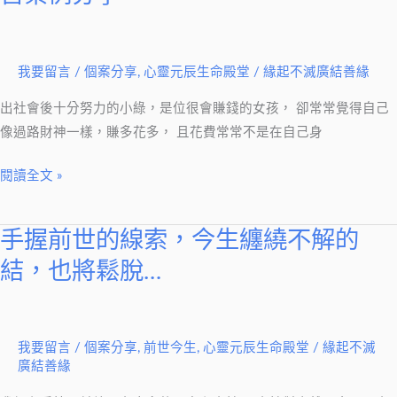
一
綑
一
我要留言
/
個案分享
,
心靈元辰生命殿堂
/
緣起不滅廣結善緣
綑
的
出社會後十分努力的小綠，是位很會賺錢的女孩， 卻常常覺得自己
柴？！
像過路財神一樣，賺多花多， 且花費常常不是在自己身
－
閱讀全文 »
－
子
霈
手握前世的線索，今生纏繞不解的
手
老
握
結，也將鬆脫…
師
前
觀
世
元
的
辰
我要留言
/
個案分享
,
前世今生
,
心靈元辰生命殿堂
/
緣起不滅
線
廣結善緣
宮
索，
案