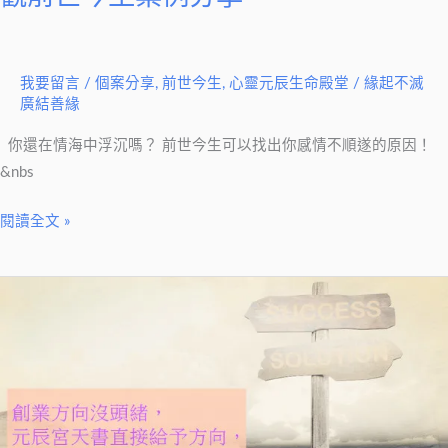
情
雨
海
老
中
師
我要留言
/
個案分享
,
前世今生
,
心靈元辰生命殿堂
/
緣起不滅
浮
廣結善緣
沉
嗎？
你還在情海中浮沉嗎？ 前世今生可以找出你感情不順遂的原因！
前
&nbs
世
今
閱讀全文 »
生
可
創
以
業
找
方
出
向
你
沒
感
頭
情