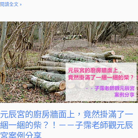
燈
閱讀全文 »
究
竟
元
是
辰
好
宮
是
的
壞？！
廚
房
牆
面
上，
竟
然
元辰宮的廚房牆面上，竟然掛滿了一
掛
綑一綑的柴？！－－子霈老師觀元辰
滿
了
宮案例分享