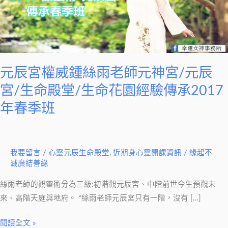
鍾
絲
雨
老
師
元辰宮權威鍾絲雨老師元神宮/元辰
元
宮/生命殿堂/生命花園經驗傳承2017
神
宮/
年春季班
元
辰
宮/
我要留言
/
心靈元辰生命殿堂
,
近期身心靈開課資訊
/
緣起不
生
滅廣結善緣
命
絲雨老師的觀靈術分為三級:初階觀元辰宮、中階前世今生預觀未
殿
來、高階天庭與地府。 *絲雨老師元辰宮只有一階，沒有 […]
堂/
生
閱讀全文 »