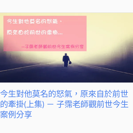
霈
老
今
師
生
觀
對
前
他
世
莫
今
名
生
的
案
怒
例
氣，
分
原
享
今生對他莫名的怒氣，原來自於前世
來
的牽掛(上集) － 子霈老師觀前世今生
自
於
案例分享
前
世