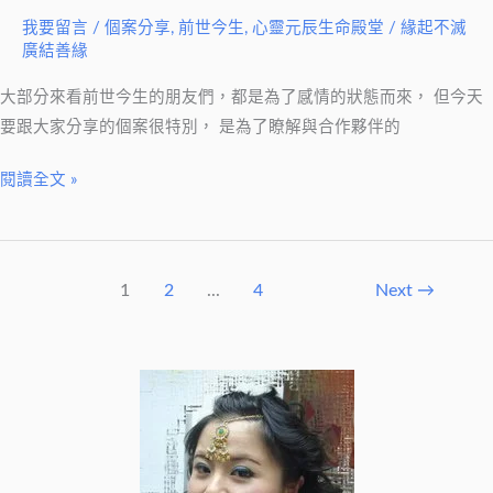
的
我要留言
/
個案分享
,
前世今生
,
心靈元辰生命殿堂
/
緣起不滅
牽
廣結善緣
掛
大部分來看前世今生的朋友們，都是為了感情的狀態而來， 但今天
(上
要跟大家分享的個案很特別， 是為了瞭解與合作夥伴的
集)
－
閱讀全文 »
子
霈
老
師
1
2
...
4
Next
→
觀
前
世
今
生
案
例