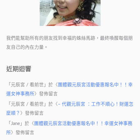
分
享
我們能幫助所有的朋友找到幸福的蛛絲馬跡，最終喚醒每個朋
友自己的內在力量。
近期迴響
「
元辰宮 / 看前世
」於〈
團體觀元辰宮活動優惠報名中！！幸
運女神事務所
〉發佈留言
「
元辰宮 / 看前世
」於〈
– 代觀元辰宮 ：工作不順心！財運怎
麼順？
〉發佈留言
「
Jane
」於〈
團體觀元辰宮活動優惠報名中！！幸運女神事務
所
〉發佈留言