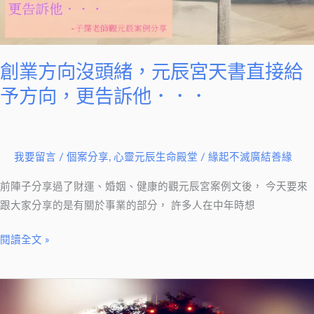
緒，
不
元
順
辰
遂
宮
的
創業方向沒頭緒，元辰宮天書直接給
天
原
予方向，更告訴他．．．
書
因！
直
–
接
子
給
我要留言
/
個案分享
,
心靈元辰生命殿堂
/
緣起不滅廣結善緣
霈
予
老
前陣子分享過了財運、婚姻、健康的觀元辰宮案例文後， 今天要來
方
師
跟大家分享的是有關於事業的部分， 許多人在中年時想
向，
觀
更
前
閱讀全文 »
告
世
訴
今
他．．．
生
生
命
案