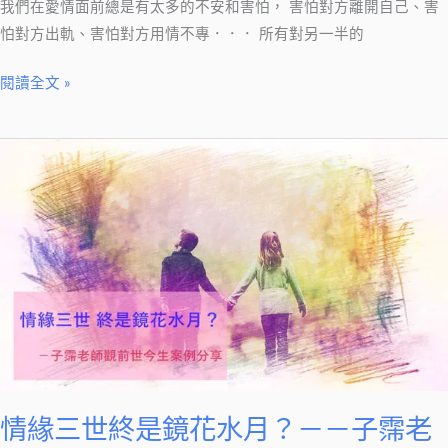
我們在愛情面前總是有太多的不安和害怕， 害怕對方離開自己、害
今
例
怕對方出軌、害怕對方用情不專．．． 所有對另一半的
生
分
纏
享
閱讀全文 »
繞
不
解
情
的
緣
結，
三
也
世
將
終
鬆
是
脫…
鏡
花
水
月？
－
情緣三世終是鏡花水月？－－子霈老