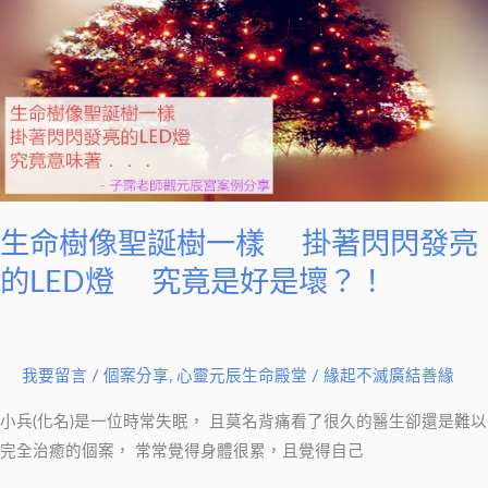
樹
例
像
分
聖
享
誕
樹
一
樣
生命樹像聖誕樹一樣 掛著閃閃發亮
掛
的LED燈 究竟是好是壞？！
著
閃
閃
發
我要留言
/
個案分享
,
心靈元辰生命殿堂
/
緣起不滅廣結善緣
亮
小兵(化名)是一位時常失眠， 且莫名背痛看了很久的醫生卻還是難以
的
完全治癒的個案， 常常覺得身體很累，且覺得自己
LED