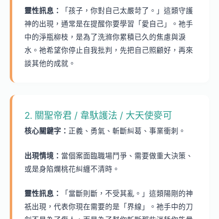
靈性訊息：
「孩子，你對自己太嚴苛了。」這類守護
神的出現，通常是在提醒你要學習「愛自己」。祂手
中的淨瓶柳枝，是為了洗滌你累積已久的焦慮與淚
水。祂希望你停止自我批判，先把自己照顧好，再來
談其他的成就。
2. 關聖帝君 / 韋馱護法 / 大天使麥可
核心關鍵字：
正義、勇氣、斬斷糾葛、事業衝刺。
出現情境：
當個案面臨職場鬥爭、需要做重大決策、
或是身陷爛桃花糾纏不清時。
靈性訊息：
「當斷則斷，不受其亂。」這類陽剛的神
祇出現，代表你現在需要的是「界線」。祂手中的刀