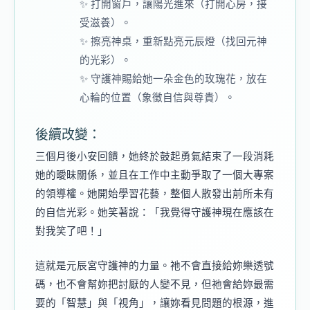
✨ 打開窗戶，讓陽光進來（打開心房，接
受滋養）。
✨ 擦亮神桌，重新點亮元辰燈（找回元神
的光彩）。
✨ 守護神賜給她一朵金色的玫瑰花，放在
心輪的位置（象徵自信與尊貴）。
後續改變：
三個月後小安回饋，她終於鼓起勇氣結束了一段消耗
她的曖昧關係，並且在工作中主動爭取了一個大專案
的領導權。她開始學習花藝，整個人散發出前所未有
的自信光彩。她笑著說：「我覺得守護神現在應該在
對我笑了吧！」
這就是元辰宮守護神的力量。祂不會直接給妳樂透號
碼，也不會幫妳把討厭的人變不見，但祂會給妳最需
要的「智慧」與「視角」，讓妳看見問題的根源，進