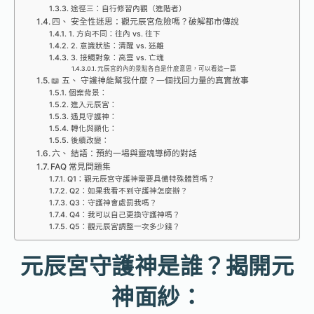
途徑三：自行修習內觀（進階者）
四、 安全性迷思：觀元辰宮危險嗎？破解都市傳說
1. 方向不同：往內 vs. 往下
2. 意識狀態：清醒 vs. 迷離
3. 接觸對象：高靈 vs. 亡魂
元辰宮的內的景點各自是什麼意思，可以看這一篇
📖 五、 守護神能幫我什麼？一個找回力量的真實故事
個案背景：
進入元辰宮：
遇見守護神：
轉化與顯化：
後續改變：
六、 結語：預約一場與靈魂導師的對話
FAQ 常見問題集
Q1：觀元辰宮守護神需要具備特殊體質嗎？
Q2：如果我看不到守護神怎麼辦？
Q3：守護神會處罰我嗎？
Q4：我可以自己更換守護神嗎？
Q5：觀元辰宮調整一次多少錢？
元辰宮守護神是誰？揭開元
神面紗：