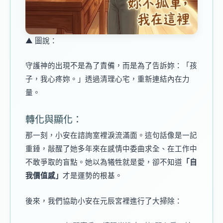
▲ 圖說：
守護神的出現不是為了責備，而是為了告訴妳：「孩
子，我心疼妳。」透過清理心宅，重新連結內在力
量。
轉化與顯化：
那一刻，小安在諮詢室裡淚流滿面。這句話像是一記
重錘，敲醒了她多年來在感情中委曲求全、在工作中
不敢爭取的盲點。她以為犧牲就是愛，卻不知道
「自
我價值感」
才是運勢的根基。
後來，我們協助小安在元辰宮裡進行了大掃除：