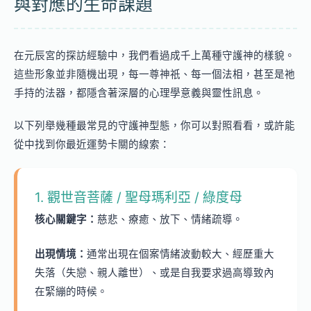
與對應的生命課題
在元辰宮的探訪經驗中，我們看過成千上萬種守護神的樣貌。
這些形象並非隨機出現，每一尊神祇、每一個法相，甚至是祂
手持的法器，都隱含著深層的心理學意義與靈性訊息。
以下列舉幾種最常見的守護神型態，你可以對照看看，或許能
從中找到你最近運勢卡關的線索：
1. 觀世音菩薩 / 聖母瑪利亞 / 綠度母
核心關鍵字：
慈悲、療癒、放下、情緒疏導。
出現情境：
通常出現在個案情緒波動較大、經歷重大
失落（失戀、親人離世）、或是自我要求過高導致內
在緊繃的時候。