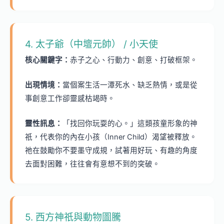
4. 太子爺（中壇元帥） / 小天使
核心關鍵字：
赤子之心、行動力、創意、打破框架。
出現情境：
當個案生活一潭死水、缺乏熱情，或是從
事創意工作卻靈感枯竭時。
靈性訊息：
「找回你玩耍的心。」這類孩童形象的神
祇，代表你的內在小孩（Inner Child）渴望被釋放。
祂在鼓勵你不要墨守成規，試著用好玩、有趣的角度
去面對困難，往往會有意想不到的突破。
5. 西方神祇與動物圖騰