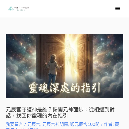
跳
主
至
要
主
選
要
內
單
容
元辰宮守護神是誰？揭開元神面紗：從相遇到對
話，找回你靈魂的內在指引
我要留言
/
元辰宮
,
元辰宮神明廳
,
觀元辰宮100問
/ 作者:
觀