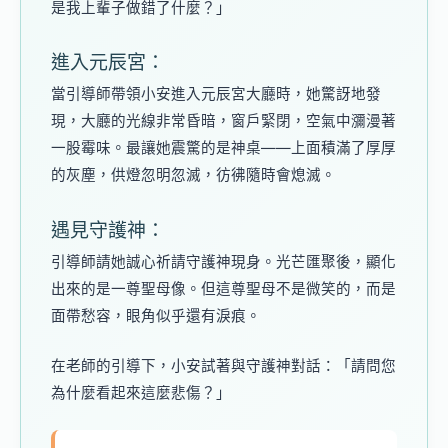
是我上輩子做錯了什麼？」
進入元辰宮：
當引導師帶領小安進入元辰宮大廳時，她驚訝地發
現，大廳的光線非常昏暗，窗戶緊閉，空氣中瀰漫著
一股霉味。最讓她震驚的是神桌——上面積滿了厚厚
的灰塵，供燈忽明忽滅，彷彿隨時會熄滅。
遇見守護神：
引導師請她誠心祈請守護神現身。光芒匯聚後，顯化
出來的是一尊聖母像。但這尊聖母不是微笑的，而是
面帶愁容，眼角似乎還有淚痕。
在老師的引導下，小安試著與守護神對話：「請問您
為什麼看起來這麼悲傷？」