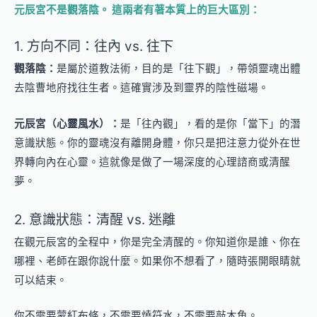
元辰宮不是觀落陰。 這兩者有著本質上的巨大區別：
1. 方向不同：往內 vs. 往下
觀落陰：
是屬於道教法術，目的是「往下觀」，帶領靈魂出體
去陰曹地府找往生者。這確實涉及到靈界的陰性磁場。
元辰宮（心靈風水）：
是「往內觀」，看的是你「當下」的潛
意識狀態。你的靈魂沒有離開身體，你只是把注意力從外在世
界轉向內在心靈。這就像是做了一場深度的心理諮商或清醒
夢。
2. 意識狀態：清醒 vs. 迷離
在觀元辰宮的全程中，你是完全清醒的。你知道你是誰、你在
哪裡、老師在跟你說什麼。如果你不想看了，隨時張開眼睛就
可以結束。
你不需要蒙紅布條，不需要燒符水，不需要敲木魚。