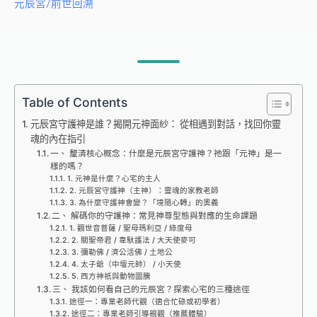
元辰宮/前世回溯
Table of Contents
元辰宮守護神是誰？揭開元神面紗： 從相遇到對話，找回你靈
魂的內在指引
一、 釐清核心概念：什麼是元辰宮守護神？祂跟「元神」是一
樣的嗎？
1. 元神是什麼？心宅的主人
2. 元辰宮守護神（主神）：靈魂的家教老師
3. 為什麼守護神會變？「境隨心轉」的奧義
二、 解碼你的守護神：常見神尊型態與對應的生命課題
1. 觀世音菩薩 / 聖母瑪利亞 / 綠度母
2. 關聖帝君 / 韋馱護法 / 大天使麥可
3. 彌勒佛 / 濟公活佛 / 土地公
4. 太子爺（中壇元帥） / 小天使
5. 西方神祇與動物圖騰
三、 我該如何看自己的元辰宮？探索心宅的三種途徑
途徑一：專業老師代觀（適合忙碌或初學者）
途徑二：專業老師引導親觀（推薦體驗）