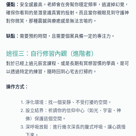
優點：
安全感最高。老師會在旁幫你穩定頻率，過濾掉幻覺，
確保你看到的是潛意識真實的投射。而且當你親眼見到守護神
對你微笑，那種震撼與療癒感是無法言喻的。
缺點：
需要預約時間，且需要個案具備一定的專注力。
途徑三：自行修習內觀（進階者）
對於已經上過元辰宮課程、或是長期有冥想習慣的學員，是可
以透過特定的練習，隨時回到心宅去打掃的。
操作方式：
淨化環境：找一個安靜、不受打擾的空間。
設立結界：祈請你的信仰中心（如光、宇宙、神
佛）保護這個空間。
深呼吸放鬆：進行幾次深長的腹式呼吸，讓心跳慢
下來。