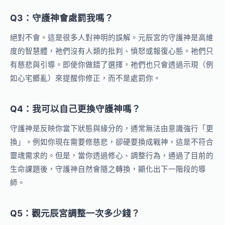
Q3：守護神會處罰我嗎？
絕對不會。這是很多人對神明的誤解。元辰宮的守護神是高維
度的智慧體，祂們沒有人類的批判、憤怒或報復心態。祂們只
有慈悲與引導。即使你做錯了選擇，祂們也只會透過示現（例
如心宅髒亂）來提醒你修正，而不是處罰你。
Q4：我可以自己更換守護神嗎？
守護神是反映你當下狀態與緣分的，通常無法由意識強行「更
換」。例如你現在需要修慈悲，卻硬要換成戰神，這是不符合
靈魂需求的。但是，當你透過修心、調整行為，通過了目前的
生命課題後，守護神自然會隨之轉換，顯化出下一階段的導
師。
Q5：觀元辰宮調整一次多少錢？