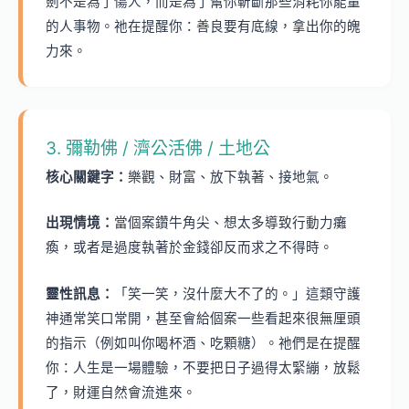
劍不是為了傷人，而是為了幫你斬斷那些消耗你能量
的人事物。祂在提醒你：善良要有底線，拿出你的魄
力來。
3. 彌勒佛 / 濟公活佛 / 土地公
核心關鍵字：
樂觀、財富、放下執著、接地氣。
出現情境：
當個案鑽牛角尖、想太多導致行動力癱
瘓，或者是過度執著於金錢卻反而求之不得時。
靈性訊息：
「笑一笑，沒什麼大不了的。」這類守護
神通常笑口常開，甚至會給個案一些看起來很無厘頭
的指示（例如叫你喝杯酒、吃顆糖）。祂們是在提醒
你：人生是一場體驗，不要把日子過得太緊繃，放鬆
了，財運自然會流進來。