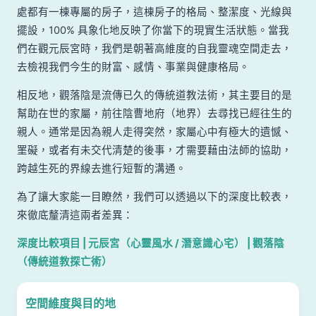
處都有一棟專屬的房子，這棟房子的格局、整潔度、光線與
擺設，100% 具象化地反映了你當下的現實生活狀態。當我
們在觀元辰宮時，我們是朝著高維度的自我靈魂空間走去，
去檢視我們今生的財富、感情、事業與健康格局。
相反地，觀落陰是流傳已久的傳統道教法術，其主要目的是
幫助在世的家屬，前往陰曹地府（地界）去尋找已經往生的
親人。通常是因為親人走得突然，家屬心中有極大的遺憾、
罣礙，或者有未交代清楚的後事，才需要藉由法師的協助，
跨越生死的界線去進行短暫的溝通。
為了讓大家能一目瞭然，我們可以透過以下的深度比較表，
來徹底釐清這兩者差異：
深度比較項目 | 元辰宮（心靈風水 / 潛意識心宅） | 觀落陰
（傳統道教探亡術）
空間維度與目的地