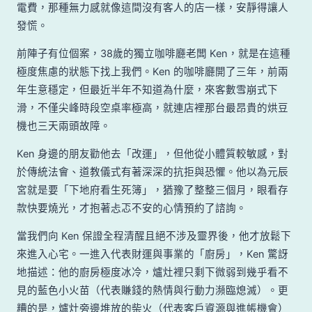
電費，那種無力感就像這間沒有客人的店一樣，安靜得讓人
發慌。
前陣子有位個案，38歲的獨立咖啡廳老闆 Ken，就是在這種
極度焦慮的狀態下找上我們。Ken 的咖啡廳開了三年，前兩
年生意穩定，但最近半年不知道為什麼，來客數雪崩式下
滑，不僅尖峰時段空桌率極高，就連店裡那台最昂貴的烘豆
機也三天兩頭故障。
Ken 身邊的朋友勸他去「改運」，但他從小體質較敏感，對
於傳統法會、道教儀式有著深深的抗拒與恐懼。他以為元辰
宮就是要「下地府看生死簿」，猶豫了整整三個月，眼看存
款快要燒光，才抱著忐忑不安的心情預約了諮詢。
當我們向 Ken 保證全程清醒且絕不涉及靈界後，他才放鬆下
來進入心宅。一進入代表財運與事業的「廚房」，Ken 驚訝
地描述：他的廚房極度冰冷，爐灶裡只剩下微弱到幾乎看不
見的藍色小火苗（代表賺錢的熱情與行動力瀕臨熄滅）。更
糟的是，爐灶旁邊堆放的柴火（代表客戶資源與進帳機會）