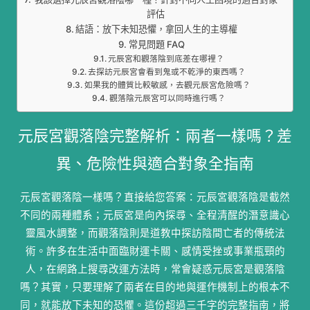
評估
結語：放下未知恐懼，拿回人生的主導權
常見問題 FAQ
元辰宮和觀落陰到底差在哪裡？
去探訪元辰宮會看到鬼或不乾淨的東西嗎？
如果我的體質比較敏感，去觀元辰宮危險嗎？
觀落陰元辰宮可以同時進行嗎？
元辰宮觀落陰完整解析：兩者一樣嗎？差
異、危險性與適合對象全指南
元辰宮觀落陰一樣嗎？直接給您答案：元辰宮觀落陰是截然
不同的兩種體系；元辰宮是向內探尋、全程清醒的潛意識心
靈風水調整，而觀落陰則是道教中探訪陰間亡者的傳統法
術。許多在生活中面臨財運卡關、感情受挫或事業瓶頸的
人，在網路上搜尋改運方法時，常會疑惑元辰宮是觀落陰
嗎？其實，只要理解了兩者在目的地與運作機制上的根本不
同，就能放下未知的恐懼。這份超過三千字的完整指南，將