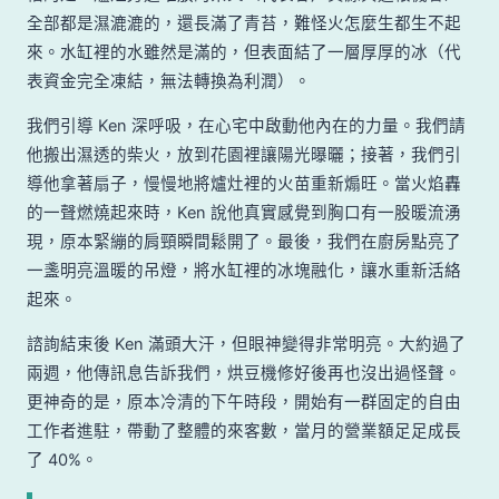
全部都是濕漉漉的，還長滿了青苔，難怪火怎麼生都生不起
來。水缸裡的水雖然是滿的，但表面結了一層厚厚的冰（代
表資金完全凍結，無法轉換為利潤）。
我們引導 Ken 深呼吸，在心宅中啟動他內在的力量。我們請
他搬出濕透的柴火，放到花園裡讓陽光曝曬；接著，我們引
導他拿著扇子，慢慢地將爐灶裡的火苗重新煽旺。當火焰轟
的一聲燃燒起來時，Ken 說他真實感覺到胸口有一股暖流湧
現，原本緊繃的肩頸瞬間鬆開了。最後，我們在廚房點亮了
一盞明亮溫暖的吊燈，將水缸裡的冰塊融化，讓水重新活絡
起來。
諮詢結束後 Ken 滿頭大汗，但眼神變得非常明亮。大約過了
兩週，他傳訊息告訴我們，烘豆機修好後再也沒出過怪聲。
更神奇的是，原本冷清的下午時段，開始有一群固定的自由
工作者進駐，帶動了整體的來客數，當月的營業額足足成長
了 40%。