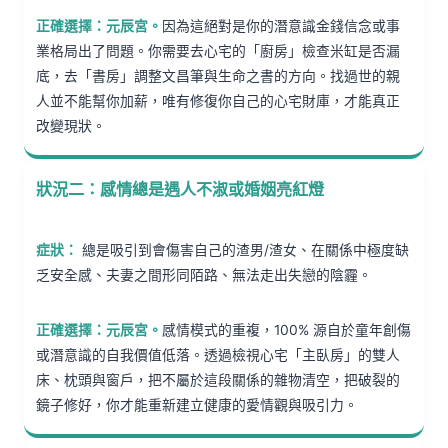
正確選擇：元辰宮。
因為這絕對是你的潛意識金錢信念或事
業格局出了問題。你需要去心宅的「廚房」檢查米缸是否漏
底，去「書房」調整文昌筆與生命之書的方向。找過世的親
人並不能幫你加薪，唯有修復你自己的心宅財庫，才能真正
改變現狀。
狀況二：感情總是遇人不淑或婚姻亮紅燈
症狀：
總是吸引到會傷害自己的渣男/渣女、在關係中極度缺
乏安全感、夫妻之間形同陌路、無法走出失戀的陰霾。
正確選擇：元辰宮。
感情模式的重複，100% 源自於童年創傷
或潛意識的自我價值低落。透過檢視心宅「主臥房」的雙人
床、枕頭與窗戶，把不屬於這段關係的雜物清空，把破裂的
鏡子修好，你才能重新建立健康的愛情觀與吸引力。