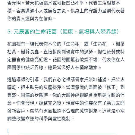
否光明。若天花板漏水或地板凹凸不平，代表生活根基不
穩，容易遭遇小人或無妄之災。供桌上的守護力量則代表著
你的貴人運與內在信仰。
5. 元辰宮的生命花園（健康、氣場與人際界線）
花園裡有一棵代表你本命的「生命樹」或「生命花」。樹葉
枯黃、樹幹長蟲，直接對應到現實中的過勞、慢性疲勞或特
定器官的健康亮紅燈。花園的圍籬若破爛不堪，代表你在人
際關係中缺乏界線，總是當濫好人被情緒勒索。
透過導師的引導，我們在心宅裡請管家把米缸補滿、把柴火
曬乾、把主臥房的灰塵掃淨。當潛意識的畫面被「修正」到
豐盛、圓滿的狀態時，你的大腦神經迴路會重新建立新的信
念。你會發現，調整完之後，現實中的你突然有了動力去開
發新客戶，突然有勇氣拒絕不合理的感情對象。這就是心宅
調整改變命運的科學與靈性機制。
[