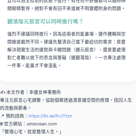
且可以自主控制的狀態下進行，有任何不舒服都可以隨時睜
開眼睛暫停，絕對不會有回不來或被不明靈體附身的問題。
觀落陰元辰宮可以同時進行嗎？
強烈不建議同時進行。因為這兩者的能量場、運作邏輯與空
間維度截然不同。建議先釐清自己當下最迫切的需求：是要
解決現實生活的運勢與卡關問題（選元辰宮），還是要處理
對亡者難以放下的思念與罣礙（選觀落陰），一次專注處理
一件事，能量才不會混亂。
✍️ 本文作者｜幸運女神事務所
專注元辰宮心宅調整，協助個案透過潛意識空間的梳理，找回人生
的流動與節奏。
📍 預約諮詢：
https://lin.ee/fnJYtzn
🌐 官方網站：umiocean.com
「整理心宅，就是整理人生。」