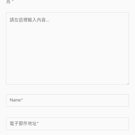
為
*
請
在
這
裡
輸
入
內
容...
Name*
電
子