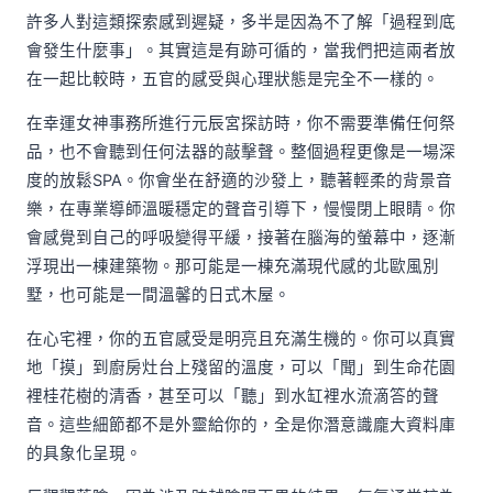
許多人對這類探索感到遲疑，多半是因為不了解「過程到底
會發生什麼事」。其實這是有跡可循的，當我們把這兩者放
在一起比較時，五官的感受與心理狀態是完全不一樣的。
在幸運女神事務所進行元辰宮探訪時，你不需要準備任何祭
品，也不會聽到任何法器的敲擊聲。整個過程更像是一場深
度的放鬆SPA。你會坐在舒適的沙發上，聽著輕柔的背景音
樂，在專業導師溫暖穩定的聲音引導下，慢慢閉上眼睛。你
會感覺到自己的呼吸變得平緩，接著在腦海的螢幕中，逐漸
浮現出一棟建築物。那可能是一棟充滿現代感的北歐風別
墅，也可能是一間溫馨的日式木屋。
在心宅裡，你的五官感受是明亮且充滿生機的。你可以真實
地「摸」到廚房灶台上殘留的溫度，可以「聞」到生命花園
裡桂花樹的清香，甚至可以「聽」到水缸裡水流滴答的聲
音。這些細節都不是外靈給你的，全是你潛意識龐大資料庫
的具象化呈現。