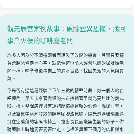
觀元辰宮案例故事：破除靈異恐懼，找回
事業火侯的咖啡廳老闆
許多人因為分不清這兩者而錯失了改變的機會，其實只要願
意跨越恐懼走進心宅，就能像這位陷入經營危機的咖啡廳老
闆一樣，精準修復事業上的漏財盲點，找回失落的人氣與買
氣。
你是否有過這種經驗？下午三點的精華時段，你一個人站在
吧檯內，第五次拿著微溫的抹布擦拭著早就光亮無比的義式
咖啡機。整間店裡只有冰箱壓縮機運轉的低頻「嗡嗡」聲，
以及空氣中逐漸發散的陳年咖啡渣氣味。陽光透過玻璃窗斜
打在空蕩蕩的客席木椅上，拉出長長而毫無生氣的影子。你
聽著牆上時鐘滴答滴答地走，心裡盤算著下個月的店租與水