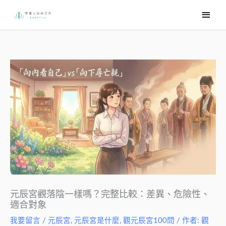
跳
主
至
要
主
選
要
內
單
容
元辰宮觀落陰一樣嗎？完整比較：差異、危險性、
適合對象
我要留言
/
元辰宮
,
元辰宮是什麼
,
觀元辰宮100問
/ 作者:
觀