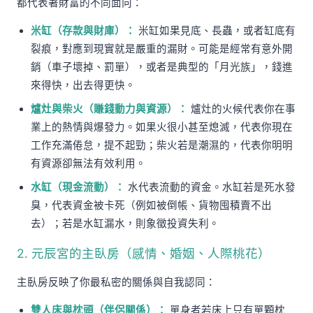
都代表著財富的不同面向：
米缸（存款與財庫）：
米缸如果見底、長蟲，或者缸底有
裂痕，對應到現實就是嚴重的漏財。可能是經常有意外開
銷（車子壞掉、罰單），或者是典型的「月光族」，錢進
來得快，出去得更快。
爐灶與柴火（賺錢動力與資源）：
爐灶的火候代表你在事
業上的熱情與爆發力。如果火很小甚至熄滅，代表你現在
工作充滿倦怠，提不起勁；柴火若是潮濕的，代表你明明
有資源卻無法有效利用。
水缸（現金流動）：
水代表流動的資金。水缸若是死水發
臭，代表資金被卡死（例如被倒帳、貨物囤積賣不出
去）；若是水缸漏水，則象徵投資失利。
2. 元辰宮的主臥房（感情、婚姻、人際桃花）
主臥房反映了你最私密的關係與自我認同：
雙人床與枕頭（伴侶關係）：
單身者若床上只有單顆枕