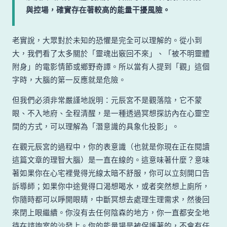
與控場，確實存在著較高的能量干擾風險。
老實說，大眾對於未知的恐懼是完全可以理解的。從小到
大，我們看了太多關於「靈魂出竅回不來」、「被不明靈體
附身」的電影情節或鄉野奇譚。所以當有人提到「觀」這個
字時，大腦的第一反應就是危險。
但我們必須非常嚴謹地說明：元辰宮不是觀落陰，它不蒙
眼、不入地府、全程清醒，是一種透過冥想探訪內在心靈空
間的方式，可以理解為「潛意識的具象化投影」。
在觀元辰宮的過程中，你的表意識（也就是你現在正在閱讀
這篇文章的理智大腦）是一直在線的。這意味著什麼？意味
著如果你在心宅裡覺得光線太暗不舒服，你可以立刻開口告
訴導師；如果你中途覺得口渴想喝水，或者突然想上廁所，
你隨時都可以睜開眼睛，中斷冥想去處理生理需求，然後回
來閉上眼繼續。你沒有去任何陰森的地方，你一直都安全地
待在諮詢室的沙發上。你的能量場是被保護著的，不會有任