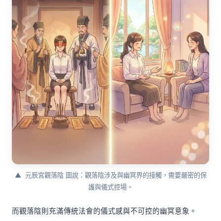
▲ 元辰宮觀落陰 圖說：觀落陰涉及與幽冥界的接觸，需要嚴密的保
護與儀式控場。
而觀落陰則充滿傳統法會的儀式感與不可控的幽冥意象。