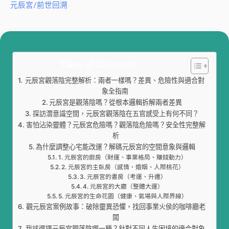
元辰宮/前世回溯
Table of Contents
元辰宮觀落陰完整解析：兩者一樣嗎？差異、危險性與適合對
象全指南
元辰宮是觀落陰嗎？從根本邏輯拆解兩者差異
探訪潛意識空間，元辰宮觀落陰在五官感受上有何不同？
害怕沾染靈體？元辰宮危險嗎？觀落陰危險嗎？安全性完整解
析
為什麼調整心宅能改運？解碼元辰宮的空間意象與邏輯
1. 元辰宮的廚房（財運、事業格局、賺錢動力）
2. 元辰宮的主臥房（感情、婚姻、人際桃花）
3. 元辰宮的書房（考運、升遷）
4. 元辰宮的大廳（整體大運）
5. 元辰宮的生命花園（健康、氣場與人際界線）
觀元辰宮案例故事：破除靈異恐懼，找回事業火侯的咖啡廳老
闆
我該選擇元辰宮觀落陰哪一種？針對不同人生困境的適合對象