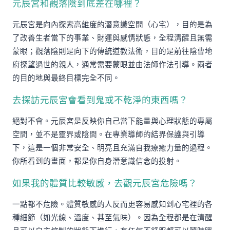
元辰宮和觀落陰到底差在哪裡？
元辰宮是向內探索高維度的潛意識空間（心宅），目的是為
了改善生者當下的事業、財運與感情狀態，全程清醒且無需
蒙眼；觀落陰則是向下的傳統道教法術，目的是前往陰曹地
府探望過世的親人，通常需要蒙眼並由法師作法引導。兩者
的目的地與最終目標完全不同。
去探訪元辰宮會看到鬼或不乾淨的東西嗎？
絕對不會。元辰宮是反映你自己當下能量與心理狀態的專屬
空間，並不是靈界或陰間。在專業導師的結界保護與引導
下，這是一個非常安全、明亮且充滿自我療癒力量的過程。
你所看到的畫面，都是你自身潛意識信念的投射。
如果我的體質比較敏感，去觀元辰宮危險嗎？
一點都不危險。體質敏感的人反而更容易感知到心宅裡的各
種細節（如光線、溫度、甚至氣味）。因為全程都是在清醒