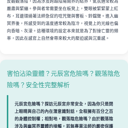
反觀觀落陰，因為涉及跨越陰陽兩界的結界，氣氛通常較為
嚴肅與緊繃。參與者常需要坐在板凳上，雙眼被緊緊蒙上紅
布，耳邊環繞著法師急促的唸咒聲與響板、鈴鐺聲。進入幽
冥界後，所感受到的溫度通常較為陰冷，視覺上的光線也偏
向昏暗、灰濛。這種環境的設定本來就是為了對接亡靈的頻
率，因此在感官上自然會帶來較大的壓迫感與沉重感。
害怕沾染靈體？元辰宮危險嗎？觀落陰危
險嗎？安全性完整解析
元辰宮危險嗎？探訪元辰宮非常安全，因為你只是閉
上眼睛與自己的內在潛意識對話，全程擁有百分之百
的身體控制權；相對地，觀落陰危險嗎？由於觀落陰
涉及與幽冥界靈體的接觸，若無專業法師的嚴密保護