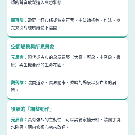
師的聲音放鬆進入冥想狀態。
觀落陰：
需蒙上紅布條或特定符咒，由法師搖鈴、作法、唸
咒來引導魂魄離體下陰間。
空間場景與所見景象
元辰宮：
現代或古典的房屋建築（大廳、廚房、主臥房、書
房）與生機盎然的生命花園。
觀落陰：
陰間道路、冥界關卡、昏暗的場景以及亡者的居
所。
後續的「調整動作」
元辰宮：
具有強烈的主動性。可以請管家補米缸、請園丁澆
水除蟲，藉由修復心宅來改運。