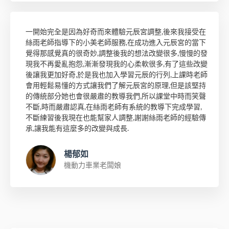
一開始完全是因為好奇而來體驗元辰宮調整,後來我接受在
絲雨老師指導下的小美老師服務,在成功進入元辰宮的當下
覺得那感覺真的很奇妙,調整後我的想法改變很多,慢慢的發
現我不再愛亂抱怨,漸漸發現我的心柔軟很多,有了這些改變
後讓我更加好奇,於是我也加入學習元辰的行列,上課時老師
會用輕鬆易懂的方式讓我們了解元辰宮的原理,但是該堅持
的傳統部分她也會很嚴肅的教導我們,所以課堂中時而笑聲
不斷,時而嚴肅認真,在絲雨老師有系統的教導下完成學習,
不斷練習後我現在也能幫家人調整,謝謝絲雨老師的經驗傳
承,讓我能有這麼多的改變與成長.
楊郁如
機動力車業老闆娘