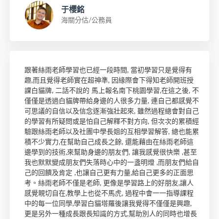
于櫻銘
海關分估/公務員
跟著絲雨老師學習也已經一段時間, 當初學習只是覺得有
趣,而且覺得老師實在超神準, 因緣際會下得知老師開班授
課白貓牌, 二話不說的 馬上報名南下桃園學習,在這之後, 不
僅僅是透過白貓牌帶給身邊的人很多力量, 連自己都感覺不
可思議的自信以及信念逐漸強壯起來, 雖然過程總會對自己
的學習有所疑問或是怕自己解釋不對方向, 但次次的累積經
驗跟絲雨老師以及社團中學長姐的互相學習解答, 總也能累
積不少實力,在幫助自己成長之餘, 還能藉由在絲雨老師這
邊學到的技術,來幫助身邊的朋友們, 讓我感覺很快樂 ,甚至
我也默默變成朋友們失落時心中的一盞明燈 ,而朋友們給自
己的回饋及肯定 ,也讓自己更有力量,給自己更多的正面思
考。絲雨老師不僅是老師, 更像是學習路上的好朋友,讓人
感覺親切自在,教學上也從不馬虎, 過程中會一一指導課程
中的每一位同學,學習白貓塔羅後讓我覺得不僅僅是興趣,
更是另外一種成長跟長知識的方式,幫助別人的同時也增長