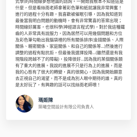
式學)的時間線夢想地圖的諮詢。一開始我根本不知道這是
什麼，但是看絲雨老師拿著彩色筆和紙就讓我非常興奮！
進行的過程十分有趣，我喜歡被催眠引導，因為我知道到
最後當我明白問題的動機時，會有非常驚喜的答案出現；
時間線好厲害，也很科學(神經語言程式學)，對於我這種鐵
齒的人非常具有說服力，因為居然可以用幾個問題和方位
及彩色筆勾勒出我腦袋裡的所有關係排序(金錢關係、人際
關係、親密關係、家庭關係、和自己的關係等…)然後進行
調整的過程有點抗拒，但最後我選擇投降…(雖然還是有我
現階段跨越不了的障礙)，投降很好…因為我的某個關係類
有了重大的進展。我說的進展不只是行為上的進展，而是
我的心態有了很大的轉變，真的很開心，因為我開始願意
去正視自己的渴望，而不是成為別人眼中期待的誰。真的
是太好玩了，有興趣的話可以找絲雨老師噢！
瑪姬陳
築曦空間設計有限公司負責人