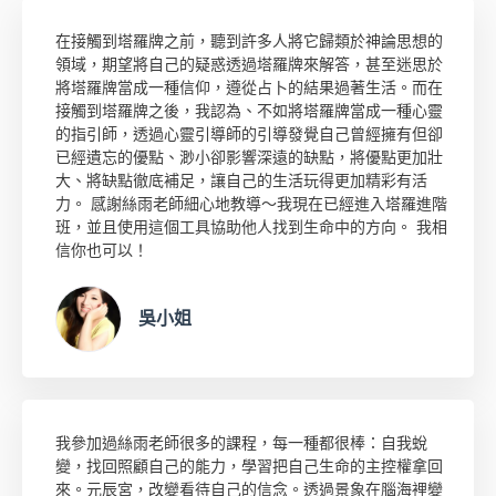
在接觸到塔羅牌之前，聽到許多人將它歸類於神論思想的
領域，期望將自己的疑惑透過塔羅牌來解答，甚至迷思於
將塔羅牌當成一種信仰，遵從占卜的結果過著生活。而在
接觸到塔羅牌之後，我認為、不如將塔羅牌當成一種心靈
的指引師，透過心靈引導師的引導發覺自己曾經擁有但卻
已經遺忘的優點、渺小卻影響深遠的缺點，將優點更加壯
大、將缺點徹底補足，讓自己的生活玩得更加精彩有活
力。 感謝絲雨老師細心地教導～我現在已經進入塔羅進階
班，並且使用這個工具協助他人找到生命中的方向。 我相
信你也可以！
吳小姐
我參加過絲雨老師很多的課程，每一種都很棒：自我蛻
變，找回照顧自己的能力，學習把自己生命的主控權拿回
來。元辰宮，改變看待自己的信念。透過景象在腦海裡變