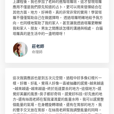
上課程後，我也參加了老師的進階塔羅班，這才發現塔羅
應用不僅是我們原先知道的占卜，更可以用來發揮結合在
其他方面，地方，好神奇，真的非常非常的實用！學習塔
羅不僅僅幫助自己在做選擇時， 透過塔羅明確地給予我方
向，也同樣地幫助了我的家人，甚至讓我透過塔羅更瞭解
我和家人、朋友、男友之間應該怎樣的溝通與相處， 白貓
塔羅真的是生活中的一盞明燈呀！
莊老師
命理師
這次我猜應該也是到五次元空間，過程中好多像幻燈片一
樣，好雜、好亂。覺得人好像一直被抽離的感覺~越來越遠
~越來越遠~越來越遠~終於抵達要去的地方~這個地方~感
覺好美麗的風景~房子都好奇特，感覺好科技~好先進的地
方~還有絲雨老師在幫我灌溉愛的能量水時，我可以感覺整
個能量的氣場，在身體旋轉環繞，還有在胃部的地方，我
的雙手交叉放在胃部，在絲雨老師幫我調整能量的同時，