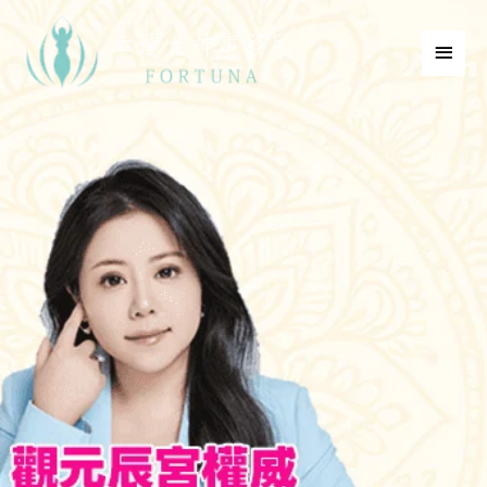
跳
主
至
要
主
選
要
內
單
容