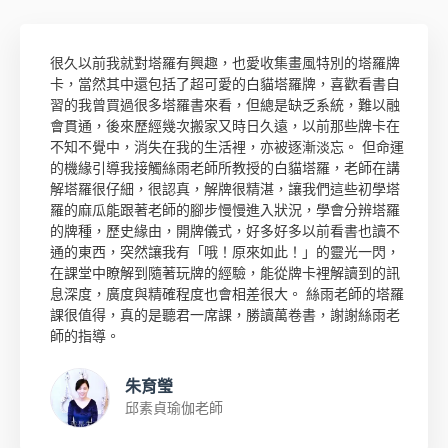
很久以前我就對塔羅有興趣，也愛收集畫風特別的塔羅牌
卡，當然其中還包括了超可愛的白貓塔羅牌，喜歡看書自
習的我曾買過很多塔羅書來看，但總是缺乏系統，難以融
會貫通，後來歷經幾次搬家又時日久遠，以前那些牌卡在
不知不覺中，消失在我的生活裡，亦被逐漸淡忘。 但命運
的機緣引導我接觸絲雨老師所教授的白貓塔羅，老師在講
解塔羅很仔細，很認真，解牌很精湛，讓我們這些初學塔
羅的麻瓜能跟著老師的腳步慢慢進入狀況，學會分辨塔羅
的牌種，歷史緣由，開牌儀式，好多好多以前看書也讀不
通的東西，突然讓我有「哦！原來如此！」的靈光一閃，
在課堂中瞭解到隨著玩牌的經驗，能從牌卡裡解讀到的訊
息深度，廣度與精確程度也會相差很大。 絲雨老師的塔羅
課很值得，真的是聽君一席課，勝讀萬卷書，謝謝絲雨老
師的指導。
朱育瑩
邱素貞瑜伽老師