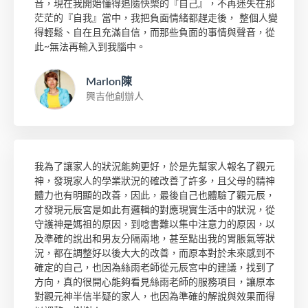
音，現在我開始懂得追隨快樂的『自己』，不再迷失在那
茫茫的『自我』當中，我把負面情緒都趕走後， 整個人變
得輕鬆、自在且充滿自信，而那些負面的事情與聲音，從
此~無法再輸入到我腦中。
Marlon陳
興吉他創辦人
我為了讓家人的狀況能夠更好，於是先幫家人報名了觀元
神，發現家人的學業狀況的確改善了許多，且父母的精神
體力也有明顯的改善，因此，最後自己也體驗了觀元辰，
才發現元辰宮是如此有邏輯的對應現實生活中的狀況，從
守護神是媽祖的原因，到唸書難以集中注意力的原因，以
及準確的說出和男友分隔兩地，甚至點出我的胃脹氣等狀
況，都在調整好以後大大的改善，而原本對於未來感到不
確定的自己，也因為絲雨老師從元辰宮中的建議，找到了
方向，真的很開心能夠看見絲雨老師的服務項目，讓原本
對觀元神半信半疑的家人，也因為準確的解說與效果而得