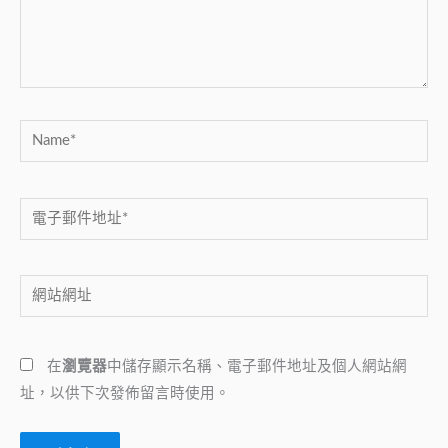
內
容...
Name*
電
子
郵
網
件
站
地
網
址
在
瀏覽器
中儲存顯示名稱、電子郵件地址及個人網站網
址
*
址，以供下次發佈留言時使用。