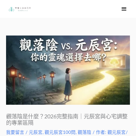
跳
主
至
要
主
選
要
內
單
容
觀落陰是什麼？2026完整指南｜元辰宮與心宅調整
的專業區隔
我要留言
/
元辰宮
,
觀元辰宮100問
,
觀落陰
/ 作者:
觀元辰宮/