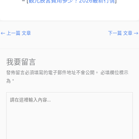
– [
觀元辰宮費用多少？2026最新行情
]
←
上一篇 文章
下一篇 文章
→
我要留言
發佈留言必須填寫的電子郵件地址不會公開。
必填欄位標示
為
*
請
在
這
裡
輸
入