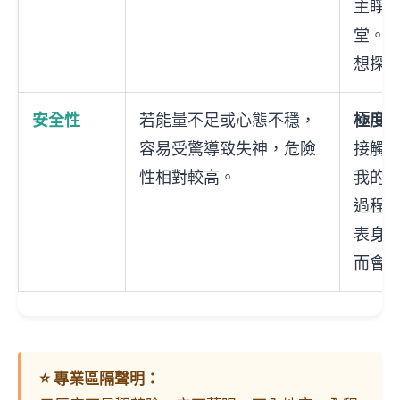
主睜
堂。
想探
安全性
若能量不足或心態不穩，
極度
容易受驚導致失神，危險
接觸
性相對較高。
我的
過程
表身
而會
⭐ 專業區隔聲明：