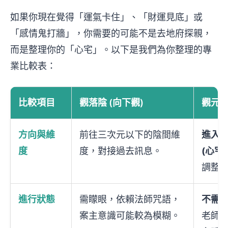
如果你現在覺得「運氣卡住」、「財運見底」或
「感情鬼打牆」，你需要的可能不是去地府探親，
而是整理你的「心宅」。以下是我們為你整理的專
業比較表：
比較項目
觀落陰 (向下觀)
觀元辰
方向與維
前往三次元以下的陰間維
進入
度
度，對接過去訊息。
(心宅)
調整
進行狀態
需矇眼，依賴法師咒語，
不需
案主意識可能較為模糊。
老師