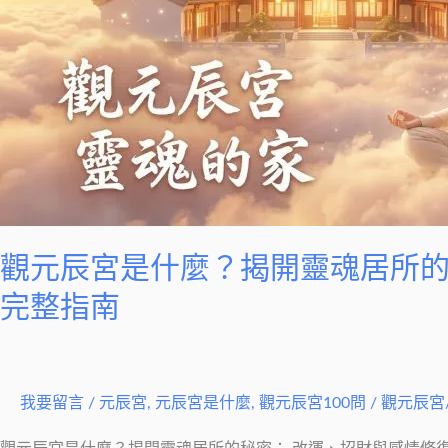
是
什
麼？
揭
開
靈
魂
居
所
的
觀元辰宮是什麼？揭開靈魂居所的
秘
完整指南
密：
改
運、
我要留言
/
元辰宮
,
元辰宮是什麼
,
觀元辰宮100問
/
觀元辰宮
招
財