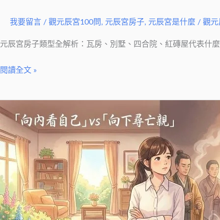
宮
房
我要留言
/
觀元辰宮100問
,
元辰宮房子
,
元辰宮是什麼
/
觀元
子
類
元辰宮房子類型全解析：瓦房、別墅、四合院、紅磚屋代表什麼？
型
閱讀全文 »
全
解
析：
元
瓦
辰
房、
宮
別
觀
墅、
落
四
陰
合
一
院、
樣
紅