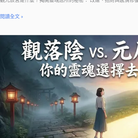
觀元辰宮是什麼？揭開靈魂居所的秘密： 改運、招財與感情修
與
感
閱讀全文 »
情
修
觀
復
落
的
陰
完
是
整
什
指
麼？
南
2026
完
整
指
南
｜