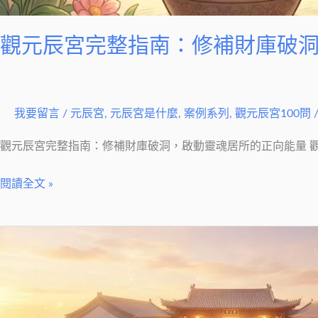
魂
居
觀元辰宮完整指南：修補財庫破
所
的
正
我要留言
/
元辰宮
,
元辰宮是什麼
,
案例系列
,
觀元辰宮100問
向
能
觀元辰宮完整指南：修補財庫破洞，啟動靈魂居所的正向能量 
量
閱讀全文 »
觀
元
辰
宮