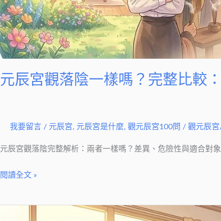
嗎？
磚
完
屋
整
代
比
表
較：
什
差
元辰宮觀落陰一樣嗎？完整比較
麼？
異、
危
險
我要留言
/
元辰宮
,
元辰宮是什麼
,
觀元辰宮100問
/
觀元辰宮
性、
適
元辰宮觀落陰完整解析：兩者一樣嗎？差異、危險性與適合對象
合
對
閱讀全文 »
象
觀