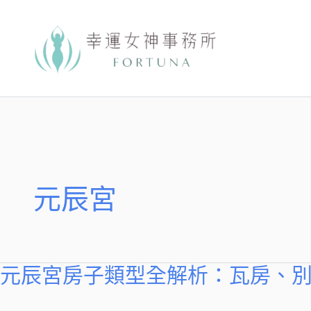
跳
至
主
要
內
容
元辰宮
元辰宮房子類型全解析：瓦房、
元
辰