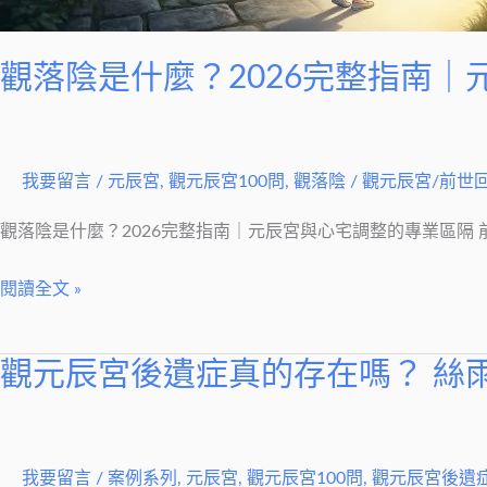
元
辰
觀落陰是什麼？2026完整指南
宮
與
心
我要留言
/
元辰宮
,
觀元辰宮100問
,
觀落陰
/
觀元辰宮/前世
宅
調
觀落陰是什麼？2026完整指南｜元辰宮與心宅調整的專業區隔
整
的
閱讀全文 »
專
業
觀元辰宮後遺症真的存在嗎？ 絲
觀
區
元
隔
辰
宮
我要留言
/
案例系列
,
元辰宮
,
觀元辰宮100問
,
觀元辰宮後遺