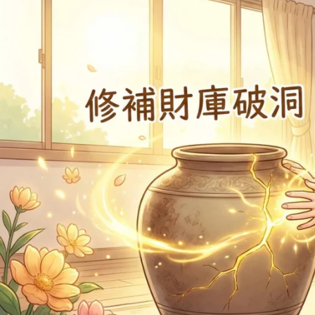
元
辰
宮
完
整
指
南：
修
補
財
庫
破
洞，
啟
動
靈