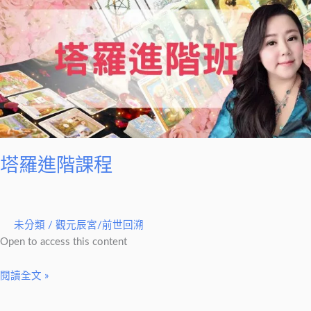
進
階
課
程
塔羅進階課程
未分類
/
觀元辰宮/前世回溯
Open to access this content
閱讀全文 »