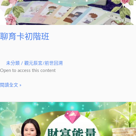
聊育卡初階班
未分類
/
觀元辰宮/前世回溯
Open to access this content
閱讀全文 »
財
富
能
量