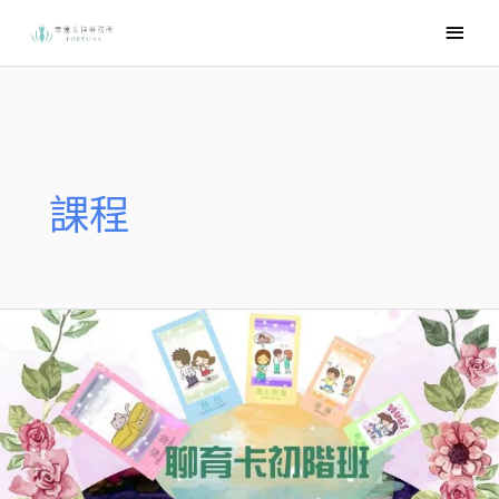
跳
主
至
要
主
選
要
內
單
容
課程
聊
育
卡
初
階
班