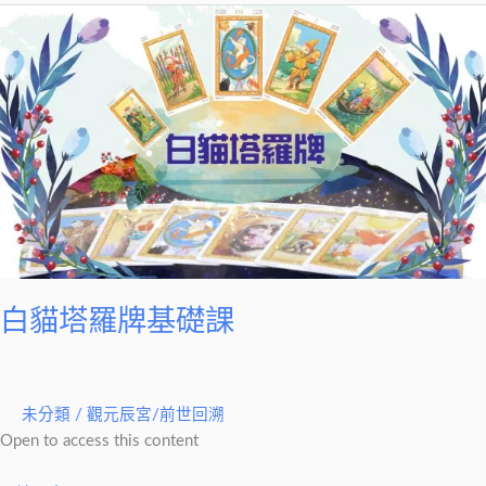
白
貓
塔
羅
牌
基
礎
課
白貓塔羅牌基礎課
未分類
/
觀元辰宮/前世回溯
Open to access this content