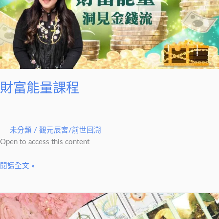
課
程
財富能量課程
未分類
/
觀元辰宮/前世回溯
Open to access this content
閱讀全文 »
塔
羅