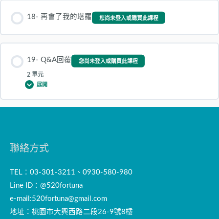
章節 內容
18- 再會了我的塔羅
您尚未登入或購買此課程
0% 完成
0/3 Steps
19- Q&A回覆
17-1 超實用牌陣B
您尚未登入或購買此課程
2 單元
展開
17-2 超實用牌陣B
章節 內容
17-3 超實用牌陣B
0% 完成
0/2 Steps
聯絡方式
19-1 Q&A回覆
TEL：03-301-3211、0930-580-980
Line ID：@520fortuna
e-mail:
520fortuna@gmail.com
19-2 Q&A回覆
地址：桃園市大興西路二段26-9號8樓