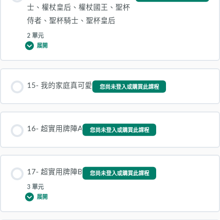
0% 完成
0/3 Steps
12-2 關係牌陣-感情關係
士、權杖皇后、權杖國王、聖杯
侍者、聖杯騎士、聖杯皇后
2 單元
13-1 關係牌陣-進階版
展開
13-2 關係牌陣-進階版
章節 內容
15- 我的家庭真可愛
您尚未登入或購買此課程
0% 完成
0/2 Steps
13-3 關係牌陣-進階版
16- 超實用牌陣A
14-1 宮廷牌 權杖侍者、權杖騎士、權杖皇后、權杖國王、聖杯侍
您尚未登入或購買此課程
者、聖杯騎士、聖杯皇后
14-2 宮廷牌 聖杯皇后、聖杯國王、寶劍侍者、寶劍騎士、寶劍皇
17- 超實用牌陣B
您尚未登入或購買此課程
后、寶劍國王、金幣侍者、金幣騎士、金幣皇后、金幣國王
3 單元
展開