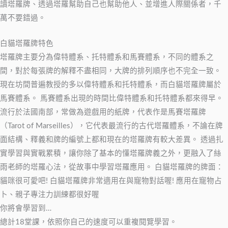
讀塔羅牌、透過塔羅幫助自己也幫助他人、並增進人際關係者，千
萬不要錯過。
白貓塔羅牌特色
塔羅牌主要分為偉特體系、托特體系和馬賽體系，不同的體系之
間，對於每張牌的解釋不盡相同，大牌的排列順序也不完全一致。
現在坊間普遍教授的多以偉特體系和托特體系，而白貓塔羅牌屬於
馬賽體系。 馬賽體系出現的時間比偉特體系和托特體系都來得早。
流行於法國南部，常做為遊戲用的紙牌，代表作是馬賽塔羅牌
（Tarot of Marseilles），它代表最流行的古代塔羅體系，不論在牌
面結構、釋義和牌的編號上都和現在的塔羅牌有較大差異。 透過扎
實學習與實戰累積，讓你除了基本的懂塔羅牌義之外，更融入了絲
雨老師的塔羅心法，從故事中學習塔羅應用。 白貓塔羅牌的牌面：
貓咪很可愛吧! 白貓塔羅牌非常適用在與寵物對話喔! 應用在寵物占
卜、親子專注力訓練都很好喔
你將會學習到…
總計18堂課，依照你自己的速度可以重複閱覽學習。