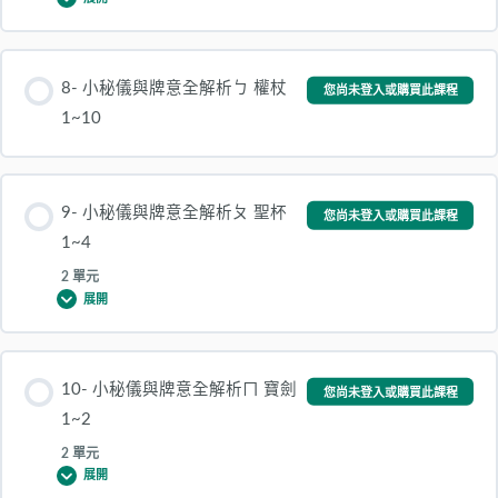
4-4 大秘儀與牌意全解析ㄅ
6-1 大秘儀與牌意全解析ㄇ
章節 內容
8- 小秘儀與牌意全解析ㄅ 權杖
您尚未登入或購買此課程
0% 完成
0/2 Steps
6-2 大秘儀與牌意全解析ㄇ
1~10
7-1 生命原型與流年課題
9- 小秘儀與牌意全解析ㄆ 聖杯
您尚未登入或購買此課程
1~4
7-2 生命原型與流年課題
2 單元
展開
章節 內容
10- 小秘儀與牌意全解析ㄇ 寶劍
您尚未登入或購買此課程
0% 完成
0/2 Steps
1~2
2 單元
展開
9-1 小秘儀與牌意全解析ㄆ 聖杯 1~4