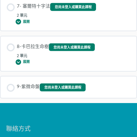
章節 內容
7- 塞爾特十字法
您尚未登入或購買此課程
0% 完成
0/2 Steps
2 單元
展開
6-1-陽宅個案三
章節 內容
8-卡巴拉生命樹
您尚未登入或購買此課程
0% 完成
0/2 Steps
6-2-陽宅個案三
2 單元
展開
7-1 塞爾特十字法
章節 內容
9-紫微命盤
您尚未登入或購買此課程
0% 完成
0/2 Steps
7-2 塞爾特十字法
8.1卡巴拉生命樹
聯絡方式
8-2卡巴拉生命樹