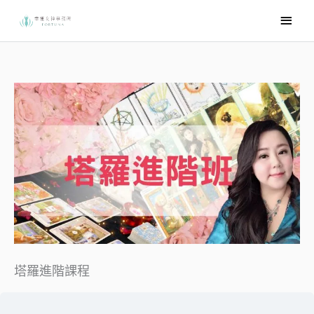
跳
主
至
要
主
3-
4-
6-
7-
8-
章
荷
陽
陽
塞
卡
節
選
要
魯
宅
宅
爾
巴
斯
個
個
特
拉
之
案
案
十
生
內
單
眼
一
三
字
命
法
樹
容
塔羅進階課程