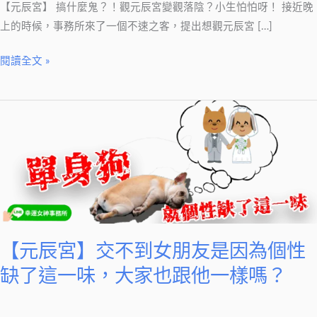
鬼？！
【元辰宮】 搞什麼鬼？！觀元辰宮變觀落陰？小生怕怕呀！ 接近晚
觀
上的時候，事務所來了一個不速之客，提出想觀元辰宮 […]
元
辰
閱讀全文 »
宮
變
【元
觀
辰
落
宮】
陰？
交
小
不
生
到
怕
女
怕
朋
【元辰宮】交不到女朋友是因為個性
呀！
友
缺了這一味，大家也跟他一樣嗎？
是
因