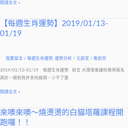
放
閱讀全文 »
不
下
【每週生肖運勢】2019/01/13-
【每
B，
週
01/19
C
生
也
肖
很
運
不
我要留言
/
每週生肖運勢
,
運勢分析
/
元辰宮 / 看前世
勢】
錯，
2019/01/13-
2019/01/13-01/19 每週生肖運勢 前言 大環境會讓你覺得莫名
她
01/19
其妙。眼前有許多的麻煩，少不了要
到
底
閱讀全文 »
該
選
誰？
來噢來噢～燒燙燙的白貓塔羅課程開
來
噢
跑囉！！
來