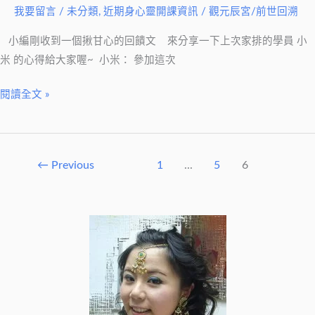
我要留言
/
未分類
,
近期身心靈開課資訊
/
觀元辰宮/前世回溯
然
能
小編剛收到一個揪甘心的回饋文 來分享一下上次家排的學員 小
看
米 的心得給大家喔~ 小米： 參加這次
出
我
閱讀全文 »
愛
他，
他
←
Previous
1
...
5
6
不
愛
我
關
係?!