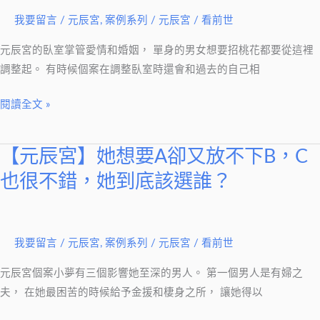
為
我要留言
/
元辰宮
,
案例系列
/
元辰宮 / 看前世
個
性
元辰宮的臥室掌管愛情和婚姻， 單身的男女想要招桃花都要從這裡
缺
調整起。 有時候個案在調整臥室時還會和過去的自己相
了
這
閱讀全文 »
一
味，
【元辰宮】她想要A卻又放不下B，C
【元
大
辰
家
也很不錯，她到底該選誰？
宮】
也
她
跟
想
他
我要留言
/
元辰宮
,
案例系列
/
元辰宮 / 看前世
要
一
A
樣
元辰宮個案小夢有三個影響她至深的男人。 第一個男人是有婦之
卻
嗎？
夫， 在她最困苦的時候給予金援和棲身之所， 讓她得以
又