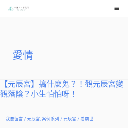
跳
主
至
要
主
選
要
內
單
容
愛情
【元辰宮】搞什麼鬼？！觀元辰宮變
【元
辰
觀落陰？小生怕怕呀！
宮】
搞
什
我要留言
/
元辰宮
,
案例系列
/
元辰宮 / 看前世
麼