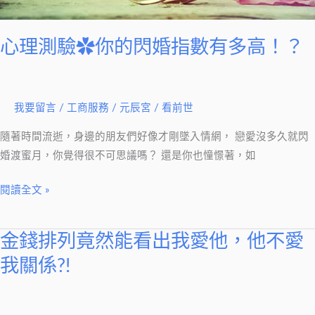
婚
指
心理測驗✿你的閃婚指數有多高！？
數
有
多
我要留言
/
工商服務
/
元辰宮 / 看前世
高！？
隨著時間流逝，身邊的朋友們好像才剛墜入情網， 戀愛沒多久就閃
婚渡蜜月，你覺得很不可思議嗎？ 還是你也憧憬著，如
閱讀全文 »
金錢排列竟然能看出我愛他，他不愛
金
錢
我關係?!
排
列
竟