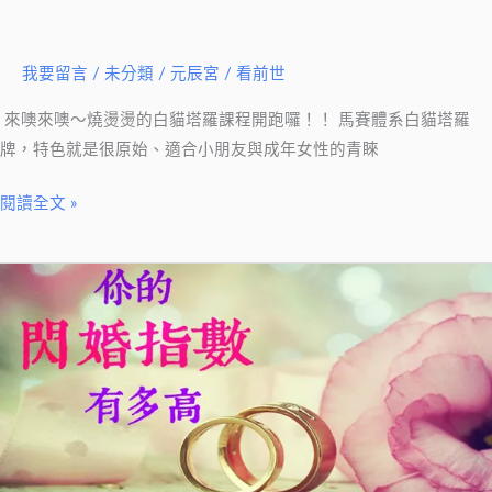
噢
～
我要留言
/
未分類
/
元辰宮 / 看前世
燒
燙
​​ 來噢來噢～燒燙燙的白貓塔羅課程開跑囉！！ 馬賽體系白貓塔羅
燙
牌，特色就是很原始、適合小朋友與成年女性的青睞
的
白
閱讀全文 »
貓
塔
心
羅
理
課
測
程
驗
開
✿
跑
你
囉！！
的
閃