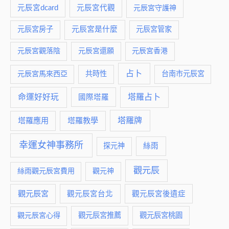
元辰宮dcard
元辰宮代觀
元辰宮守護神
元辰宮是什麼
元辰宮房子
元辰宮管家
元辰宮觀落陰
元辰宮還願
元辰宮香港
占卜
元辰宮馬來西亞
共時性
台南市元辰宮
命運好好玩
塔羅占卜
國際塔羅
塔羅牌
塔羅應用
塔羅教學
幸運女神事務所
絲雨
探元神
觀元辰
絲雨觀元辰宮費用
觀元神
觀元辰宮
觀元辰宮台北
觀元辰宮後遺症
觀元辰宮推薦
觀元辰宮桃園
觀元辰宮心得