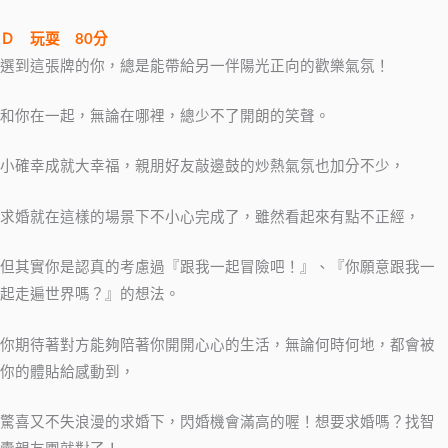
Ｄ
玩耍
80
分
選到這張牌的你，總是能帶給另一伴陽光正向的歡樂氣氛！
和你在一起，無論在哪裡，總少不了開朗的笑聲。
小確幸成就大幸福，親朋好友敲邊鼓的炒熱氣氛也加分不少，
求婚就在這樣的場景下不小心完成了，雖然看起來有點不正經，
但其實你是認真的考慮過『跟我一起冒險吧！』、『你願意跟我一
起走遍世界嗎？』的想法。
你期待著對方能夠陪著你開開心心的生活，無論何時何地，都會被
你的體貼給感動到，
驚喜又不失浪漫的求婚下，閃婚機會滿高的喔！想要求婚嗎？找智