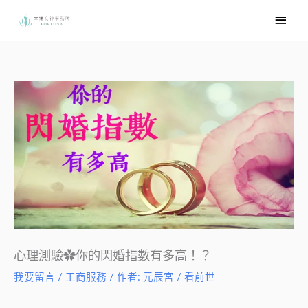
跳
主
至
要
主
選
要
內
單
容
心理測驗✿你的閃婚指數有多高！？
我要留言
/
工商服務
/ 作者:
元辰宮 / 看前世