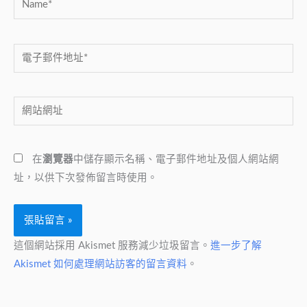
電
子
郵
網
件
站
地
網
址
在
瀏覽器
中儲存顯示名稱、電子郵件地址及個人網站網
址
*
址，以供下次發佈留言時使用。
這個網站採用 Akismet 服務減少垃圾留言。
進一步了解
Akismet 如何處理網站訪客的留言資料
。