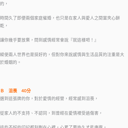
的，
時間久了即便兩個家庭催婚，也只是在家人與愛人之間當夾心餅
乾，
讓你幾乎要放棄，問到感情經常會說『就這樣吧！』
縱使兩人世界也是挺好的，但對你來說感情與生活品質的注重是大
於婚姻的。
Ｂ
沮喪
40
分
選到這張牌的你，對於愛情的經營，經常感到沮喪，
從家人的不支持、不認同，到曾經在愛情裡受過傷害，
這些不好的印記都刻劃在心裡，心累了要許久才能康復，