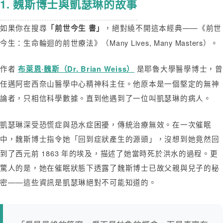
1. 魏斯博士與凱瑟琳的故事
如果你在搜尋
，絕對繞不開這本經典——《前世
「前世今生 書」
今生：生命輪迴的前世療法》（Many Lives, Many Masters）。
作者
是耶魯大學醫學博士，曾
布萊恩·魏斯（Dr. Brian Weiss）
任邁阿密西奈山醫學中心精神科主任。他原本是一個堅定的無神
論者，只相信科學數據。直到他遇到了一位叫凱瑟琳的病人。
凱瑟琳深受恐慌症與恐水症困擾，傳統治療無效。在一次催眠
中，魏斯博士指令她「回到症狀產生的源頭」，沒想到她竟然回
到了西元前 1863 年的埃及，描述了她當時死於洪水的過程。更
驚人的是，她在催眠狀態下透露了魏斯博士已故父親與兒子的秘
密——這些資訊是凱瑟琳絕對不可能知道的。