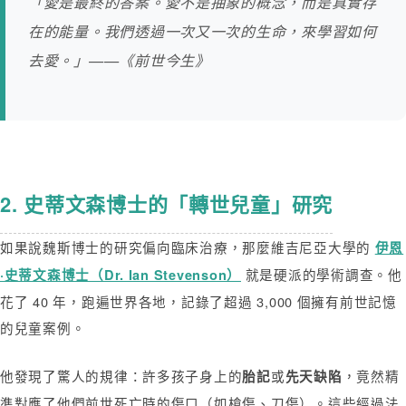
「愛是最終的答案。愛不是抽象的概念，而是真實存
在的能量。我們透過一次又一次的生命，來學習如何
去愛。」——《前世今生》
2. 史蒂文森博士的「轉世兒童」研究
如果說魏斯博士的研究偏向臨床治療，那麼維吉尼亞大學的
伊恩
就是硬派的學術調查。他
·史蒂文森博士（Dr. Ian Stevenson）
花了 40 年，跑遍世界各地，記錄了超過 3,000 個擁有前世記憶
的兒童案例。
他發現了驚人的規律：許多孩子身上的
或
，竟然精
胎記
先天缺陷
準對應了他們前世死亡時的傷口（如槍傷、刀傷）。這些經過法