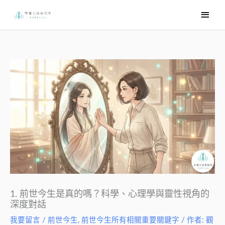
跳
主
至
要
主
選
要
內
單
容
1. 前世今生是真的嗎？科學、心理學與靈性視角的
深度對話
我要留言
/
前世今生
,
前世今生所有相關重要關鍵字
/ 作者:
觀