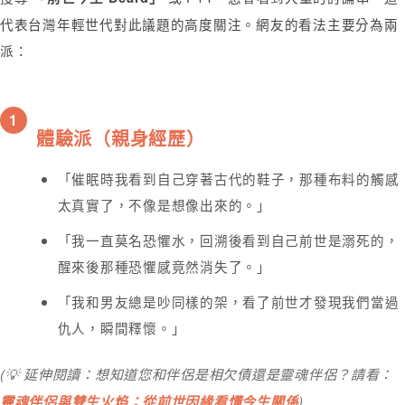
代表台灣年輕世代對此議題的高度關注。網友的看法主要分為兩
派：
1
體驗派（親身經歷）
「催眠時我看到自己穿著古代的鞋子，那種布料的觸感
太真實了，不像是想像出來的。」
「我一直莫名恐懼水，回溯後看到自己前世是溺死的，
醒來後那種恐懼感竟然消失了。」
「我和男友總是吵同樣的架，看了前世才發現我們當過
仇人，瞬間釋懷。」
(💡 延伸閱讀：想知道您和伴侶是相欠債還是靈魂伴侶？請看：
靈魂伴侶與雙生火焰：從前世因緣看懂今生關係
)