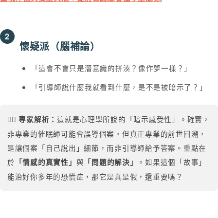
2
懷疑派（腦補論）
「這會不會只是潛意識的拼湊？像作夢一樣？」
「引導師說什麼我就看到什麼，是不是被暗示了？」
這就是心理學所說的「暗示感受性」。確實，
👨‍⚕️ 專家解析：
非專業的催眠師可能會誤導個案。但真正專業的前世回溯，
是讓個案「自己說出」細節，而非引導師給予答案。重點在
於
與
。如果這個「故事」
「情感的真實性」
「問題的解決」
能治好你多年的恐慌症，那它是真是假，還重要嗎？