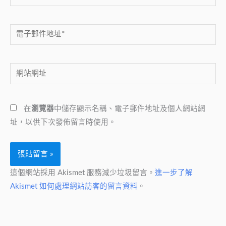
電
子
郵
網
件
站
地
網
址
在
瀏覽器
中儲存顯示名稱、電子郵件地址及個人網站網
址
*
址，以供下次發佈留言時使用。
這個網站採用 Akismet 服務減少垃圾留言。
進一步了解
Akismet 如何處理網站訪客的留言資料
。