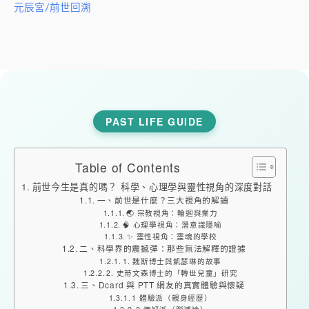
元辰宮/前世回溯
PAST LIFE GUIDE
Table of Contents
前世今生是真的嗎？ 科學、心理學與靈性視角的深度對話
一、前世是什麼？三大視角的解讀
🌏 宗教視角：輪迴與業力
🧠 心理學視角：潛意識隱喻
✨ 靈性視角：靈魂的學校
二、科學界的震撼彈：那些無法解釋的證據
1. 魏斯博士與凱瑟琳的故事
2. 史蒂文森博士的「轉世兒童」研究
三、Dcard 與 PTT 網友的真實體驗與懷疑
1 體驗派（親身經歷）