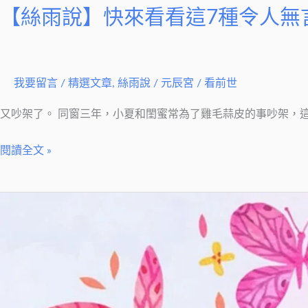
中
【絲雨說】快來看看這7種令人無
了
幾
個！
我要留言
/
精選文章
,
絲雨說
/
元辰宮 / 看前世
又吵架了。 同窗三年，小夏和閨蜜常為了雞毛蒜皮的事吵架，這
閱讀全文 »
【絲
雨
說】
你
控
制