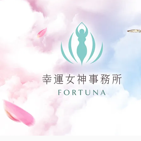
說】
快
來
看
看
這
7
種
令
人
無
言
的
行
為
你