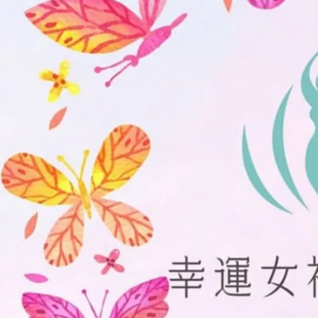
不
了
情
緒，
怎
麼
過
好
這
一
生？