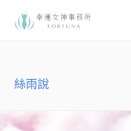
跳
至
主
要
內
容
絲雨說
【絲
雨