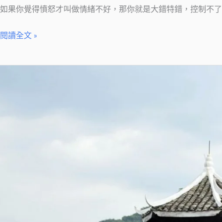
如果你覺得憤怒才叫做情緒不好，那你就是大錯特錯，控制不
閱讀全文 »
【絲
雨
說】
你
與
自
己
的
內
在
風