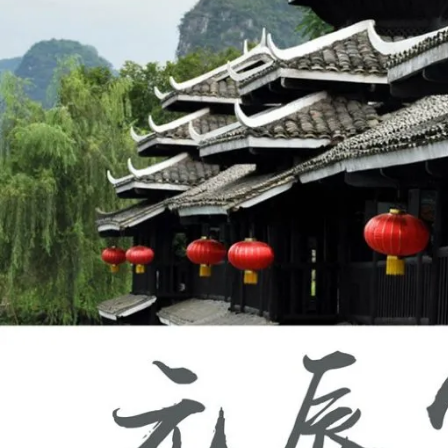
水
和
諧
相
處
了
嗎？