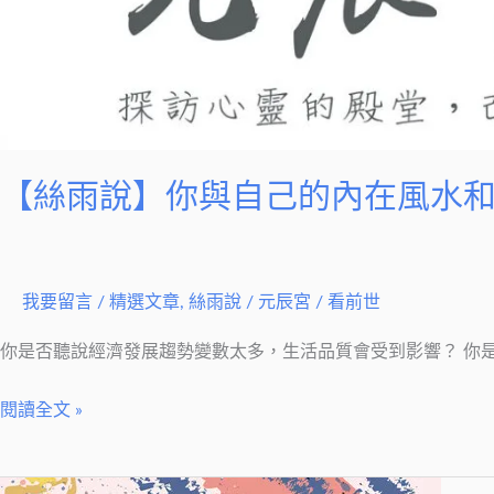
【絲雨說】你與自己的內在風水
我要留言
/
精選文章
,
絲雨說
/
元辰宮 / 看前世
你是否聽說經濟發展趨勢變數太多，生活品質會受到影響？ 你
閱讀全文 »
【絲