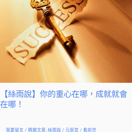
你
的
重
心
在
哪，
成
就
就
會
在
哪！
【絲雨說】你的重心在哪，成就就會
在哪！
我要留言
/
精選文章
,
絲雨說
/
元辰宮 / 看前世