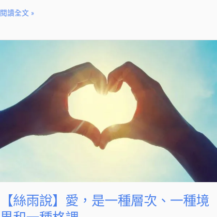
年
閱讀全文 »
齡
無
【絲
關
雨
說】
愛，
是
一
種
層
次、
一
種
境
【絲雨說】愛，是一種層次、一種境
界
和