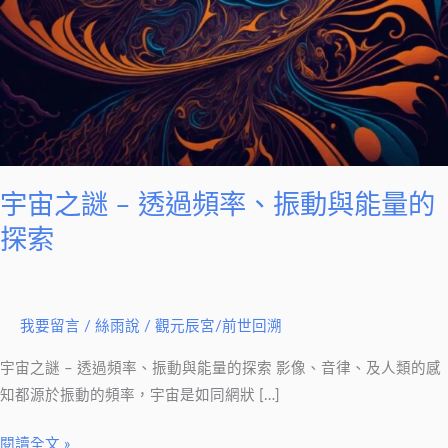
過
頻
率、
振
動
與
能
量
宇宙之謎 – 透過頻率、振動與能量的
的
探索
探
索
我要留言
/
絲雨說
/
觀元辰宮/前世回溯
宇宙之謎 – 透過頻率、振動與能量的探索 影像、音律、及人類的感
知都源於振動的頻率，宇宙是如同網狀 […]
閱讀全文 »