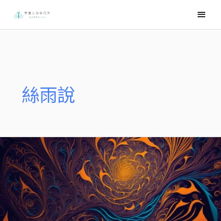
跳
主
至
要
主
選
要
內
單
容
絲雨說
宇
宙
之
謎
–
透