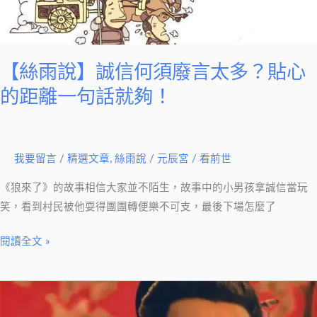
多？
貼
心
的
【絲雨說】誠信何須廢言太多？貼心
距
的距離一句話就夠！
離
一
句
話
我要留言
/
精選文章
,
絲雨說
/
元辰宮 / 看前世
就
《狼來了》的故事相信大家並不陌生，故事中的小男孩拿誠信當玩
夠！
笑，看到村民被他耍得團團轉便樂不可支，最後下場怎麼了
閱讀全文 »
【絲
雨