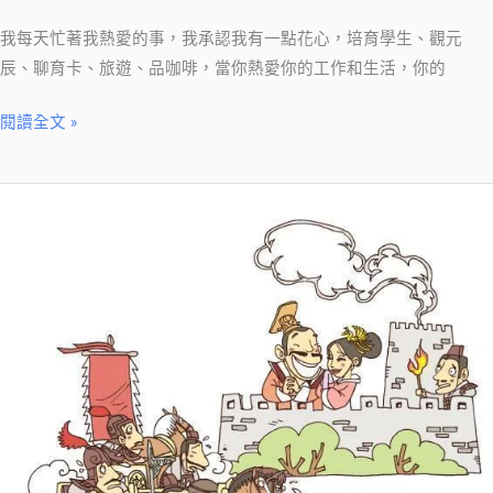
我每天忙著我熱愛的事，我承認我有一點花心，培育學生、觀元
辰、聊育卡、旅遊、品咖啡，當你熱愛你的工作和生活，你的
閱讀全文 »
【絲
雨
說】
誠
信
何
須
廢
言
太