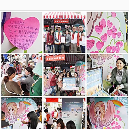
【絲
雨
說】
為
什
麼
有
的
人
永
遠
不
滿
足？