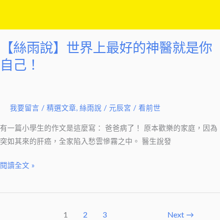
好
的
神
【絲雨說】世界上最好的神醫就是你
醫
就
自己！
是
你
自
我要留言
/
精選文章
,
絲雨說
/
元辰宮 / 看前世
己！
有一篇小學生的作文是這麼寫： 爸爸病了！ 原本歡樂的家庭，因為
突如其來的肝癌，全家陷入愁雲慘霧之中。 醫生說發
閱讀全文 »
1
2
3
Next
→