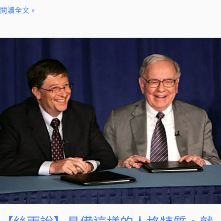
閱讀全文 »
【絲
雨
說】
具
備
這
樣
的
人
格
特
質，
就
有