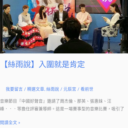
是
肯
定
【絲雨說】入圍就是肯定
我要留言
/
精選文章
,
絲雨說
/
元辰宮 / 看前世
音樂節目『中國好聲音』邀請了周杰倫、那英、張惠妹、汪
峰．．．等擔任評審兼導師。這是一場賽事型的音樂比賽，吸引了
閱讀全文 »