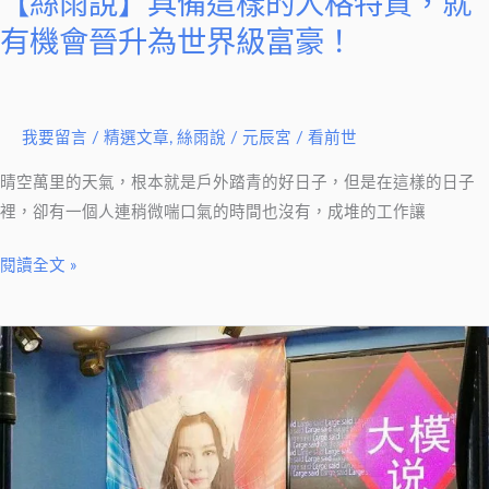
【絲雨說】具備這樣的人格特質，就
機
有機會晉升為世界級富豪！
會
晉
升
我要留言
/
精選文章
,
絲雨說
/
元辰宮 / 看前世
為
世
晴空萬里的天氣，根本就是戶外踏青的好日子，但是在這樣的日子
界
裡，卻有一個人連稍微喘口氣的時間也沒有，成堆的工作讓
級
富
閱讀全文 »
豪！
【絲
雨
說】
入
圍
就