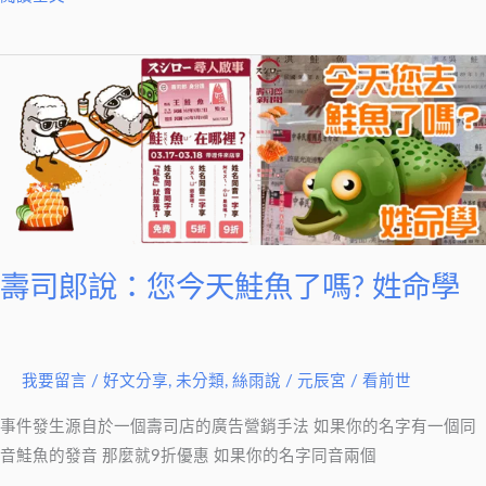
壽
司
郞
說：
您
今
天
鮭
壽司郞說：您今天鮭魚了嗎? 姓命學
魚
了
嗎?
我要留言
/
好文分享
,
未分類
,
絲雨說
/
元辰宮 / 看前世
姓
命
事件發生源自於一個壽司店的廣告營銷手法 如果你的名字有一個同
學
音鮭魚的發音 那麼就9折優惠 如果你的名字同音兩個