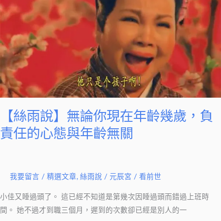
說】
無
論
你
現
在
年
齡
【絲雨說】無論你現在年齡幾歲，負
幾
歲，
責任的心態與年齡無關
負
責
任
我要留言
/
精選文章
,
絲雨說
/
元辰宮 / 看前世
的
心
小佳又睡過頭了。 這已經不知道是第幾次因睡過頭而錯過上班時
態
間。 她不過才到職三個月，遲到的次數卻已經是別人的一
與