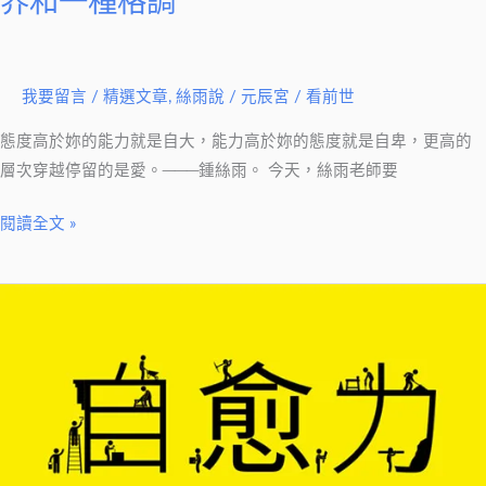
界和一種格調
一
種
格
我要留言
/
精選文章
,
絲雨說
/
元辰宮 / 看前世
調
態度高於妳的能力就是自大，能力高於妳的態度就是自卑，更高的
層次穿越停留的是愛。───鍾絲雨。 今天，絲雨老師要
閱讀全文 »
【絲
雨
說】
世
界
上
最