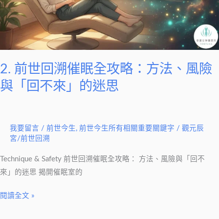
眠
全
攻
略：
方
2. 前世回溯催眠全攻略：方法、風險
法、
與「回不來」的迷思
風
險
與
我要留言
/
前世今生
,
前世今生所有相關重要關鍵字
/
觀元辰
「回
宮/前世回溯
不
來」
Technique & Safety 前世回溯催眠全攻略： 方法、風險與「回不
的
來」的迷思 揭開催眠室的
迷
閱讀全文 »
思