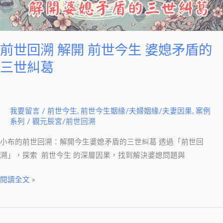
世
今
生
婆
前世回溯 解開 前世今生 婆媳矛盾的
媳
三世糾葛
矛
盾
的
我要留言
/
前世今生
,
前世今生姻緣/夫婦姻緣/夫妻因果
,
案例
三
系列
/
觀元辰宮/前世回溯
世
糾
小布的前世回溯：解開今生婆媳矛盾的三世糾葛 透過「前世回
葛
溯」，探索 前世今生 的深層因果，找到解決婆媳問題與
閱讀全文 »