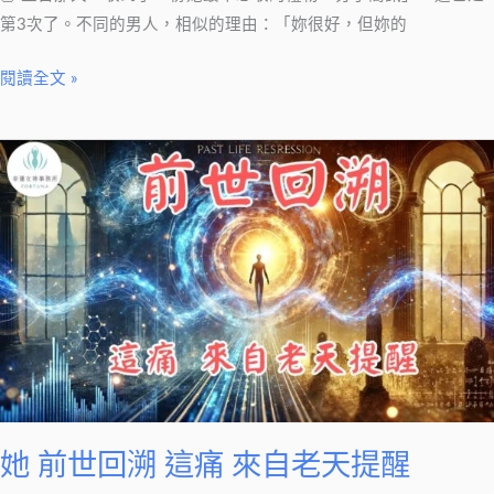
第3次了。不同的男人，相似的理由：「妳很好，但妳的
閱讀全文 »
她
前
世
回
溯
這
痛
來
自
老
天
她 前世回溯 這痛 來自老天提醒
提