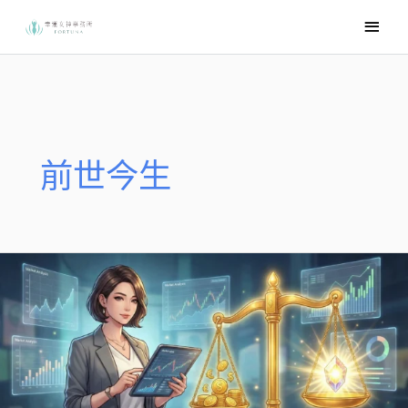
跳
主
至
要
主
選
要
內
單
容
前世今生
5.
前
世
回
溯
費