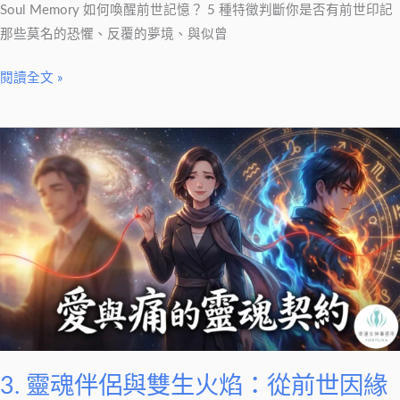
否
Soul Memory 如何喚醒前世記憶？ 5 種特徵判斷你是否有前世印記
有
那些莫名的恐懼、反覆的夢境、與似曾
前
閱讀全文 »
世
印
記
3.
靈
魂
伴
侶
與
雙
生
火
焰：
從
3. 靈魂伴侶與雙生火焰：從前世因緣