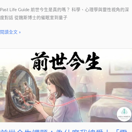
性
視
Past Life Guide 前世今生是真的嗎？ 科學、心理學與靈性視角的深
角
度對話 從魏斯博士的催眠室到量子
的
閱讀全文 »
深
度
對
前
話
世
今
生
課
題：
為
什
麼
我
總