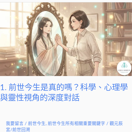
1.
前
世
今
生
是
真
的
嗎？
科
學、
1. 前世今生是真的嗎？科學、心理學
心
與靈性視角的深度對話
理
學
與
我要留言
/
前世今生
,
前世今生所有相關重要關鍵字
/
觀元辰
靈
宮/前世回溯