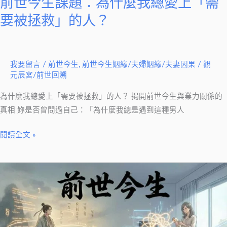
前世今生課題：為什麼我總愛上「需
愛
要被拯救」的人？
上
「需
要
我要留言
/
前世今生
,
前世今生姻緣/夫婦姻緣/夫妻因果
/
觀
被
元辰宮/前世回溯
拯
救」
為什麼我總愛上「需要被拯救」的人？ 揭開前世今生與業力關係的
的
真相 妳是否曾問過自己：「為什麼我總是遇到這種男人
人？
閱讀全文 »
前
世
今
生
是