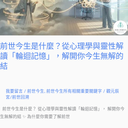
什
麼？
從
心
理
學
前世今生是什麼？從心理學與靈性解
與
讀「輪迴記憶」，解開你今生無解的
靈
結
性
解
讀
「輪
我要留言
/
前世今生
,
前世今生所有相關重要關鍵字
/
觀元辰
宮/前世回溯
迴
記
前世今生是什麼？ 從心理學與靈性解讀「輪迴記憶」， 解開你今
憶」，
生無解的結 ✨ 為什麼你需要了解前世
解