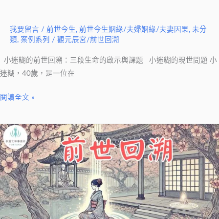
醒
我要留言
/
前世今生
,
前世今生姻緣/夫婦姻緣/夫妻因果
,
未分
類
,
案例系列
/
觀元辰宮/前世回溯
小迷糊的前世回溯：三段生命的啟示與課題 小迷糊的現世問題 小
迷糊，40歲，是一位在
閱讀全文 »
前
世
回
溯
解
開
前