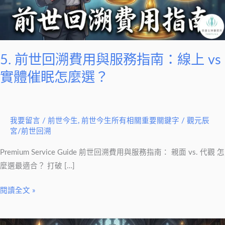
用
與
服
務
指
5. 前世回溯費用與服務指南：線上 vs
南：
實體催眠怎麼選？
線
上
vs
我要留言
/
前世今生
,
前世今生所有相關重要關鍵字
/
觀元辰
實
宮/前世回溯
體
催
Premium Service Guide 前世回溯費用與服務指南： 親面 vs. 代觀 怎
眠
麼選最適合？ 打破 […]
怎
閱讀全文 »
麼
選？
4.