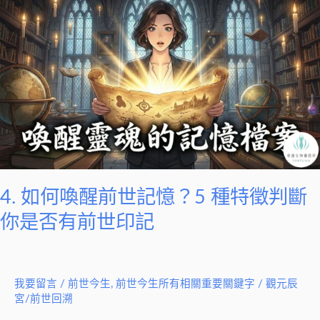
如
何
喚
醒
前
世
記
憶？
5
種
4. 如何喚醒前世記憶？5 種特徵判斷
特
你是否有前世印記
徵
判
斷
我要留言
/
前世今生
,
前世今生所有相關重要關鍵字
/
觀元辰
你
宮/前世回溯
是