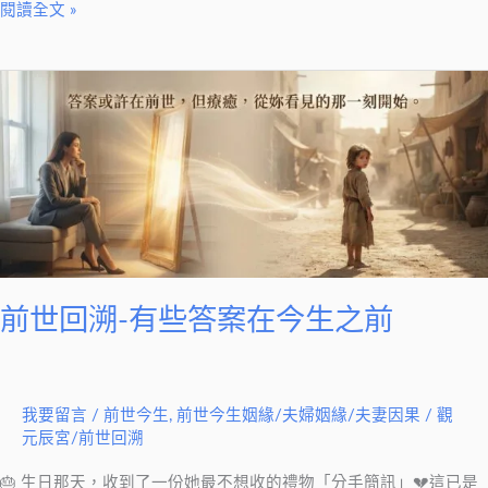
開
閱讀全文 »
你
今
前
生
世
無
回
解
溯-
的
有
結
些
答
案
前世回溯-有些答案在今生之前
在
今
生
之
我要留言
/
前世今生
,
前世今生姻緣/夫婦姻緣/夫妻因果
/
觀
前
元辰宮/前世回溯
🎂 生日那天，收到了一份她最不想收的禮物「分手簡訊」💔這已是