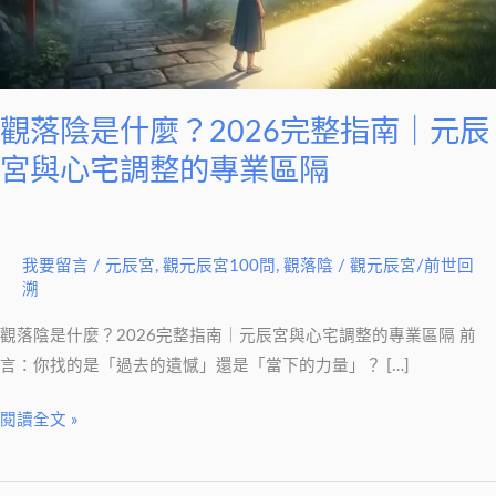
2026
完
整
指
南
觀落陰是什麼？2026完整指南｜元辰
｜
宮與心宅調整的專業區隔
元
辰
宮
我要留言
/
元辰宮
,
觀元辰宮100問
,
觀落陰
/
觀元辰宮/前世回
與
溯
心
宅
觀落陰是什麼？2026完整指南｜元辰宮與心宅調整的專業區隔 前
調
言：你找的是「過去的遺憾」還是「當下的力量」？ […]
整
閱讀全文 »
的
專
業