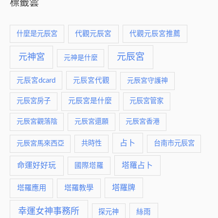
標籤雲
什麼是元辰宮
代觀元辰宮
代觀元辰宮推薦
元神宮
元辰宮
元神是什麼
元辰宮dcard
元辰宮代觀
元辰宮守護神
元辰宮是什麼
元辰宮房子
元辰宮管家
元辰宮觀落陰
元辰宮還願
元辰宮香港
占卜
元辰宮馬來西亞
共時性
台南市元辰宮
命運好好玩
塔羅占卜
國際塔羅
塔羅牌
塔羅應用
塔羅教學
幸運女神事務所
絲雨
探元神