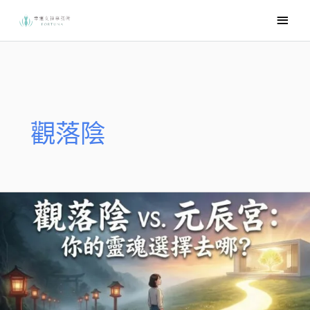
跳
主
至
要
主
選
要
內
單
容
觀落陰
觀
落
陰
是
什
麼？