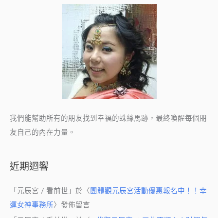
區
隔
我們能幫助所有的朋友找到幸福的蛛絲馬跡，最終喚醒每個朋
友自己的內在力量。
近期迴響
「
元辰宮 / 看前世
」於〈
團體觀元辰宮活動優惠報名中！！幸
運女神事務所
〉發佈留言