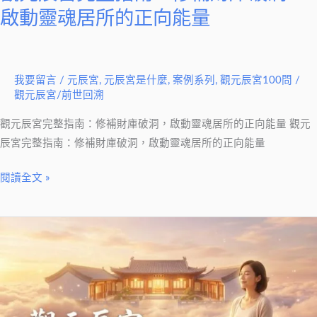
庫
啟動靈魂居所的正向能量
破
洞，
啟
我要留言
/
元辰宮
,
元辰宮是什麼
,
案例系列
,
觀元辰宮100問
/
動
觀元辰宮/前世回溯
靈
魂
觀元辰宮完整指南：修補財庫破洞，啟動靈魂居所的正向能量 觀元
居
辰宮完整指南：修補財庫破洞，啟動靈魂居所的正向能量
所
閱讀全文 »
的
正
向
觀
能
元
量
辰
宮
是