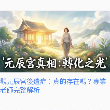
情
修
觀
復
元
的
辰
完
宮
整
後
指
遺
南
症：
真
的
存
在
觀元辰宮後遺症：真的存在嗎？專業
嗎？
老師完整解析
專
業
老