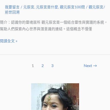
入
我要留言
/
元辰宮
,
元辰宮是什麼
,
觀元辰宮100問
/
觀元辰宮/
門
前世回溯
指
南
簡介：認識你的靈魂居所 觀元辰宮是一個結合靈性與實踐的系統，
幫助人們探索內心世界與潛意識的連結。這個概念不僅僅
閱讀全文 »
1
2
3
Next
→