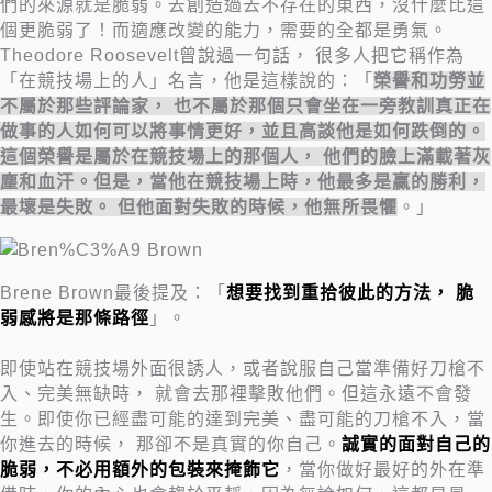
們的來源就是脆弱。去創造過去不存在的東西，沒什麼比這
個更脆弱了！而適應改變的能力，需要的全都是勇氣。
Theodore Roosevelt曾說過一句話， 很多人把它稱作為
「在競技場上的人」名言，他是這樣說的：「
榮譽和功勞並
不屬於那些評論家， 也不屬於那個只會坐在一旁教訓真正在
做事的人如何可以將事情更好，並且高談他是如何跌倒的。
這個榮譽是屬於在競技場上的那個人， 他們的臉上滿載著灰
塵和血汗。但是，當他在競技場上時，他最多是贏的勝利，
最壞是失敗。 但他面對失敗的時候，他無所畏懼
。」
Brene Brown最後提及：「
想要找到重拾彼此的方法， 脆
弱感將是那條路徑
」。
即使站在競技場外面很誘人，或者說服自己當準備好刀槍不
入、完美無缺時， 就會去那裡擊敗他們。但這永遠不會發
生。即使你已經盡可能的達到完美、盡可能的刀槍不入，當
你進去的時候， 那卻不是真實的你自己。
誠實的面對自己的
脆弱，不必用額外的包裝來掩飾它
，當你做好最好的外在準