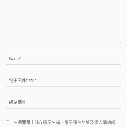
裡
輸
入
內
容...
Name*
電
子
郵
網
件
站
地
網
址
在
瀏覽器
中儲存顯示名稱、電子郵件地址及個人網站網
址
*