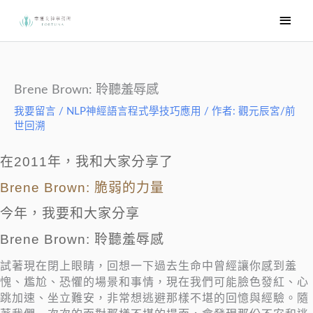
跳
主
至
要
主
選
要
內
單
Brene Brown: 聆聽羞辱感
容
我要留言
/
NLP神經語言程式學技巧應用
/ 作者:
觀元辰宮/前
世回溯
在2011年，
我和大家分享了
Brene Brown: 脆弱的力量
今年，我要和大家分享
Brene Brown: 聆聽羞辱感
試著現在閉上眼睛，回想一下過去生命中曾經讓你感到羞
愧、尷尬、恐懼的場景和事情，現在我們可能臉色發紅、心
跳加速、坐立難安，非常想逃避那樣不堪的回憶與經驗。隨