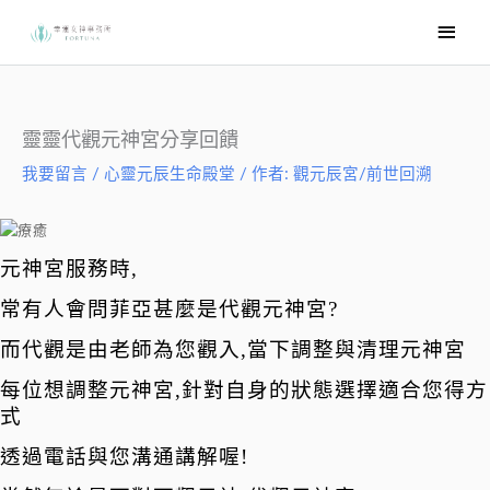
跳
主
至
要
主
選
要
內
單
靈靈代觀元神宮分享回饋
容
我要留言
/
心靈元辰生命殿堂
/ 作者:
觀元辰宮/前世回溯
元神宮服務時,
常有人會問菲亞甚麼是代觀元神宮?
而代觀是由老師為您觀入,當下調整與清理元神宮
每位想調整元神宮,針對自身的狀態選擇適合您得方
式
透過電話與您溝通講解喔!