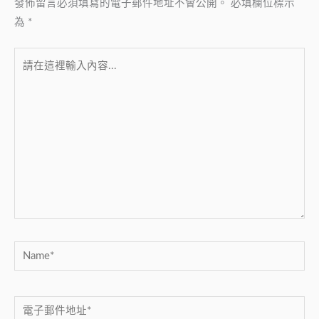
發佈留言必須填寫的電子郵件地址不會公開。
必填欄位標示
為
*
請
在
這
裡
輸
入
內
容...
Name*
電