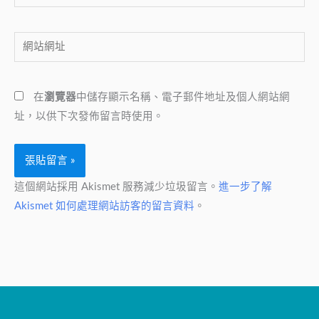
子
郵
網
件
站
地
網
址
在
瀏覽器
中儲存顯示名稱、電子郵件地址及個人網站網
址
*
址，以供下次發佈留言時使用。
這個網站採用 Akismet 服務減少垃圾留言。
進一步了解
Akismet 如何處理網站訪客的留言資料
。