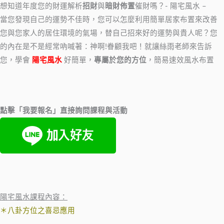
想知道年度您的財運解析
招財
與
暗財佈置
催財嗎？- 陽宅風水 –
當您發現自己的運勢不佳時，您可以怎麼利用簡單居家布置來改善
您與您家人的居住環境的氣場，替自己招來好的運勢與貴人呢？您
的內在是不是經常吶喊著：神啊!眷顧我吧！就讓絲雨老師來告訴
您，學會
陽宅風水
好簡單，
專屬於您的方位
，簡易速效風水布置
點擊「我要報名」直接詢問課程與活動
陽宅風水課程內容：
＊八卦方位之喜忌應用