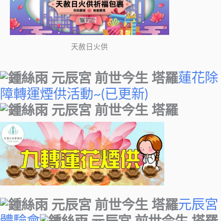
天赦日火供
蓮花除
障轉運煙供活動~(已更新)
元辰宮