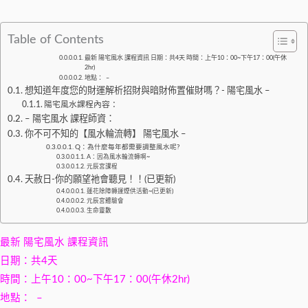
Table of Contents
最新 陽宅風水 課程資訊 日期：共4天 時間：上午10：00~下午17：00(午休
2hr)
地點： –
想知道年度您的財運解析招財與暗財佈置催財嗎？- 陽宅風水 –
陽宅風水課程內容：
– 陽宅風水 課程師資：
​你不可不知的【風水輪流轉】​ 陽宅風水 –
Q：為什麼每年都需要調整風水呢?
A：因為風水輪流轉啊~
元辰宮課程
天赦日-你的願望祂會聽見！！(已更新)
蓮花除障轉運煙供活動~(已更新)
元辰宮體驗會
生命靈數
最新 陽宅風水 課程資訊
日期：共4天
時間：上午10：00~下午17：00(午休2hr)
地點： –