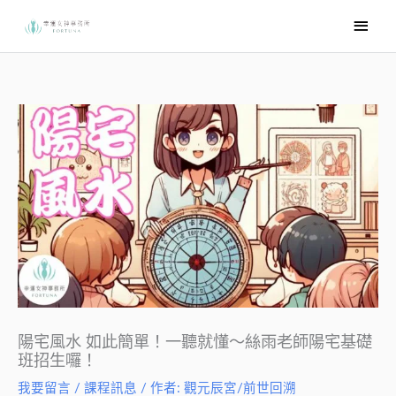
跳
主
至
要
主
選
要
內
單
容
陽宅風水 如此簡單！一聽就懂～絲雨老師陽宅基礎
班招生囉！
我要留言
/
課程訊息
/ 作者:
觀元辰宮/前世回溯