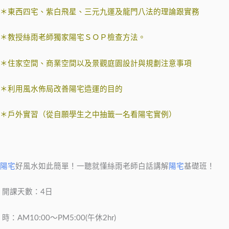
＊東西四宅、紫白飛星、三元九運及龍門八法的理論跟實務
＊教授絲雨老師獨家陽宅ＳＯＰ檢查方法。
＊住家空間、商業空間以及景觀庭園設計與規劃注意事項
＊利用風水佈局改善陽宅造運的目的
＊戶外實習（從自願學生之中抽籤一名看陽宅實例）
陽宅
好風水如此簡單！一聽就懂絲雨老師白話講解
陽宅
基礎班！
​ 開課天數：4日
​ 時：AM10:00～PM5:00(午休2hr)