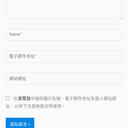
內
容...
Name*
電
子
郵
網
件
站
地
網
址
在
瀏覽器
中儲存顯示名稱、電子郵件地址及個人網站網
址
*
址，以供下次發佈留言時使用。