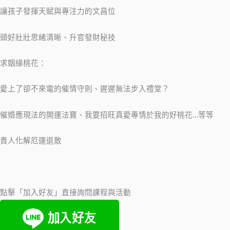
讓孩子發揮天賦與專注力的文昌位
頭好壯壯思緒清晰、升官發財秘技
求姻緣桃花：
愛上了卻不來電的催情守則、遲遲無法步入禮堂？
催婚應現法的開運法寶、我要招旺真愛專情於我的好桃花…等等
貴人化解厄運退散
點擊「加入好友」直接詢問課程與活動​