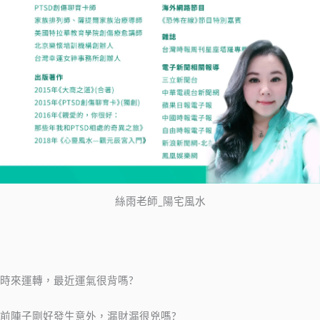
絲雨老師_陽宅風水
時來運轉，最近運氣很背嗎?
前陣子剛好發生意外，漏財漏很兇嗎?