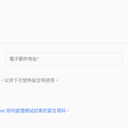
電
子
郵
，以供下次發佈留言時使用。
件
地
址
*
smet 如何處理網站訪客的留言資料
。