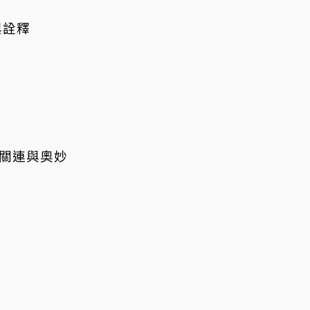
與詮釋
的關連與奧妙