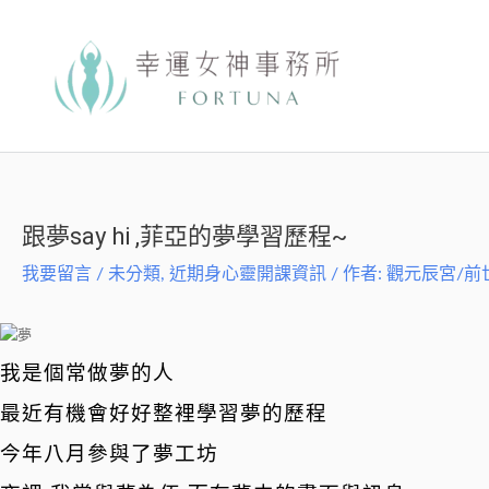
跳
至
主
要
內
容
跟夢say hi ,菲亞的夢學習歷程~
我要留言
/
未分類
,
近期身心靈開課資訊
/ 作者:
觀元辰宮/前
我是個常做夢的人
最近有機會好好整裡學習夢的歷程
今年八月參與了夢工坊