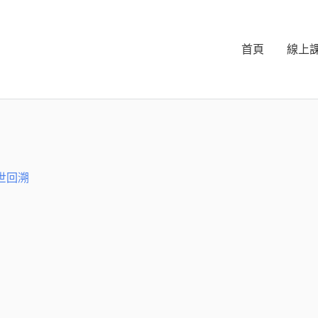
首頁
線上
世回溯