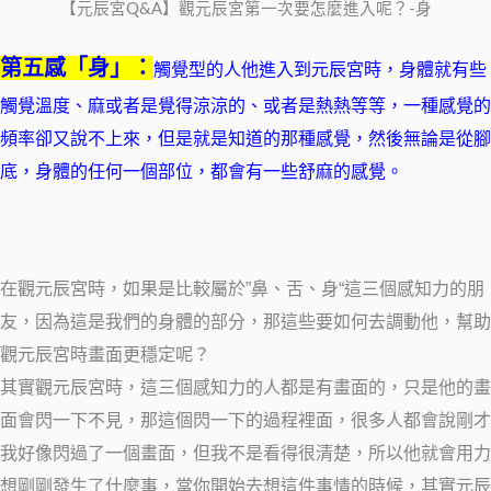
【元辰宮Q&A】觀元辰宮第一次要怎麼進入呢？-身
第五感「身」：
觸覺型的人他進入到元辰宮時，身體就有些
觸覺溫度、麻或者是覺得涼涼的、或者是熱熱等等，一種感覺的
頻率卻又說不上來，但是就是知道的那種感覺，然後無論是從腳
底，身體的任何一個部位，都會有一些舒麻的感覺。
在觀元辰宮時，如果是比較屬於”鼻、舌、身“這三個感知力的朋
友，因為這是我們的身體的部分，那這些要如何去調動他，幫助
觀元辰宮時畫面更穩定呢？
其實觀元辰宮時，這三個感知力的人都是有畫面的，只是他的畫
面會閃一下不見，那這個閃一下的過程裡面，很多人都會說剛才
我好像閃過了一個畫面，但我不是看得很清楚，所以他就會用力
想剛剛發生了什麼事，當你開始去想這件事情的時候，其實元辰