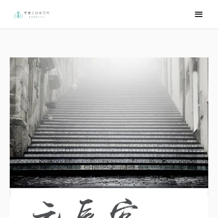
跳
主
至
要
主
選
要
內
單
容