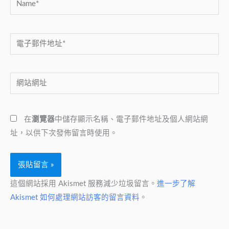
電
子
郵
網
件
站
地
網
址
在
瀏覽器
中儲存顯示名稱、電子郵件地址及個人網站網
址
*
址，以供下次發佈留言時使用。
這個網站採用 Akismet 服務減少垃圾留言。
進一步了解
Akismet 如何處理網站訪客的留言資料
。