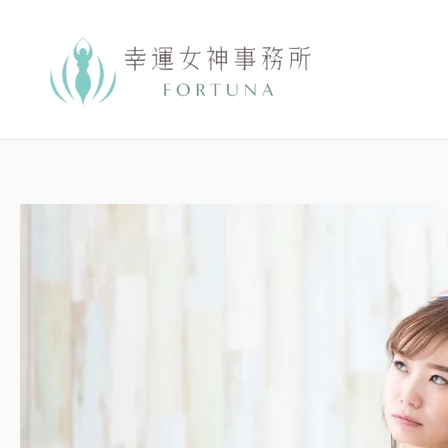
跳
至
主
要
內
容