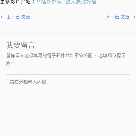
更多影片介紹：
命運好好玩─觀元辰改好運
←
上一篇 文章
下一篇 文章
→
我要留言
發佈留言必須填寫的電子郵件地址不會公開。
必填欄位標示
為
*
請
在
這
裡
輸
入
內
容...