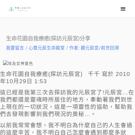
跳
主
至
要
主
選
要
內
單
生命花園自我療癒(探訪元辰宮)分享
容
我要留言
/
心靈元辰生命殿堂
/ 作者:
觀元辰宮/前世回溯
生命花園自我療癒(探訪元辰宮) 千千 寫於 2010
年10月29日 1:53
這已經是我第三次去探訪我的元辰宮了!元辰宮…在
我們都還是靈魂時所居住的地方，牽動著我們到世
上現在的一切狀況，這是一項靈性的協助，幫助我
們去發現影響到我們現況的奧秘…。
以前我常常會想，我不明白為什麼自己的人生會過
的這麼辛苦，我不明白自己怎麼會遇到那麼多狀