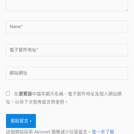
Name*
電
子
郵
網
件
站
地
網
址
在
瀏覽器
中儲存顯示名稱、電子郵件地址及個人網站網
址
*
址，以供下次發佈留言時使用。
這個網站採用 Akismet 服務減少垃圾留言。
進一步了解