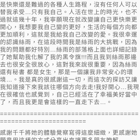
是快樂還是難過的各種人生路程，沒有任何人可以
替我承受…只有我自己。人活在世上的時光，也不
過就這幾十年，我寧願現在就改變讓自己更快樂更
開心，我想要我自己變的更好，生活的每個方向都
更加順利，這就是我給我自己改變的愛。我很幸運
的認識絲雨，在這段時間我是絲雨的大挑戰，因為
我的問題都好特別…絲雨的部落格上面也詳細記錄
了她幫助我化解了我的黑令旗!!!而且我到絲雨那邊
去也很安全很放心，這對我來說很重要，因為絲雨
還有秘書 都是女生，那是一個讓我非常安心的環
境…。我是真的很感謝這一切，而這次的探訪又讓
我知道接下來我該往哪個方向去走!我好開心…我現
在很確信也感覺到，自己已經活在了幸福美好當中
了，而且我更是會這樣的一直走下去…。
=====================================
=======================
感謝千千將她的體驗覺察寫得這麼細緻，更感謝她