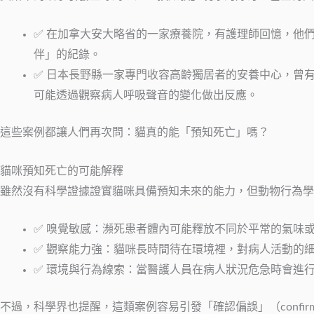
✅ 在加拿大安大略省的一家療養院，有護理師回憶，他們
伴」的紀錄。
✅ 日本長野縣一家專門收容高齡獨居者的安養中心，曾
可能透過觀察病人呼吸聲音的變化做出反應。
這些案例都讓人們再次問：貓真的能「預知死亡」嗎？
貓咪預知死亡的可能解釋
雖然沒有科學證據證實貓咪具備預知未來的能力，但動物行為學
✅ 嗅覺敏感：瀕死患者體內可能釋放不同於平常的氣味
✅ 觀察能力強：貓咪長時間待在環境裡，對病人活動的
✅ 環境與行為線索：當醫護人員在病人狀況危急時會進
不過，科學界也提醒，這類案例容易引發「確認偏誤」（confir