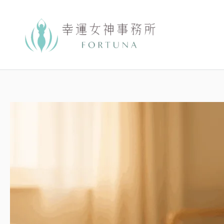
跳
至
主
要
內
容