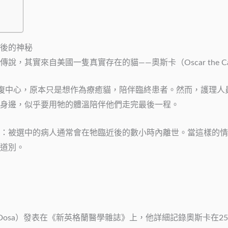
後的神秘
，其實來自美國一隻真實存在的貓——奧斯卡（Oscar the 
e 護理與康復中心，原本只是想作為療癒貓，陪伴臨終患者。然而，
身邊，似乎要用牠的體溫陪伴他們走完最後一程。
：被選中的病人通常會在牠臨近後的數小時內離世。當這樣的情
道別。
 Dosa）發表在《新英格蘭醫學雜誌》上，他詳細記錄奧斯卡在25起案