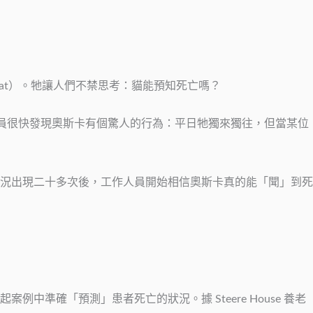
Cat）。牠讓人們不禁思考：貓能預知死亡嗎？
護理人員很快發現奧斯卡有個驚人的行為：平日牠獨來獨往，但當某位
況出現二十多次後，工作人員開始相信奧斯卡真的能「聞」到死
例中準確「預測」患者死亡的狀況。據 Steere House 養老