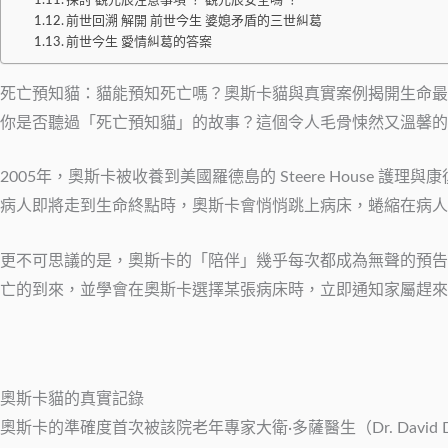
探討 觀元辰注意事項 ？ 觀元辰安全嗎 ？
前世回溯 解開 前世今生 婆媳矛盾的三世糾葛
前世今生 愛情糾葛的答案
死亡預知貓：貓能預知死亡嗎？奧斯卡貓與真實案例揭開生命最
你是否聽過「死亡預知貓」的故事？這個令人毛骨悚然又溫馨的傳說
2005年，奧斯卡被收養到美國羅德島的 Steere Hous
病人即將走到生命終點時，奧斯卡會悄悄跳上病床，蜷縮在病人
更不可思議的是，奧斯卡的「陪伴」幾乎每次都成為無聲的預告
亡的到來，並學會在奧斯卡選擇某張病床時，立即通知家屬趕來
奧斯卡貓的真實記錄
奧斯卡的準確度首次被該院老年專家大衛·多薩醫生（Dr. David