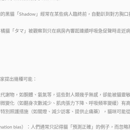
的黑貓「Shadow」經常在某些病人臨終前，自動趴到對方胸
有橘貓「タマ」被觀察到只在病房內響起連續呼吸急促聲時走近
家提出幾種可能：
或代謝物，如酮體、氨氣等，這些對人類幾乎無感，卻能被貓靈
細微變化（如翻身次數減少、肌肉張力下降、呼吸頻率變緩）有
行特別照護措施（如關燈、減少訪客、提供止痛藥），貓咪可能
mation bias）：人們通常只記得貓「預測正確」的例子，而