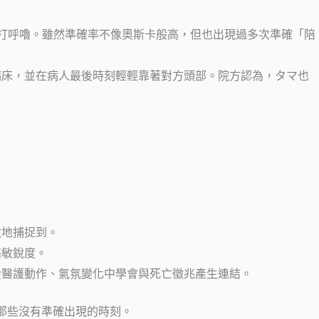
口打呼嚕。雖然準確率不像奧斯卡般高，但也出現過多次準確「陪
病床，並在病人最後時刻輕輕靠著對方頭部。院方認為，タマ也
敏地捕捉到。
高敏銳度。
從醫護動作、氣氛變化中學會與死亡徵兆產生連結。
忽略那些沒有準確出現的時刻。