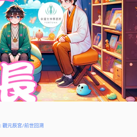
:
觀元辰宮/前世回溯