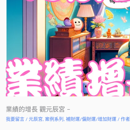
業績的增長 觀元辰宮 –
我要留言
/
元辰宮
,
案例系列
,
補財運/偏財運/增加財運
/ 作者