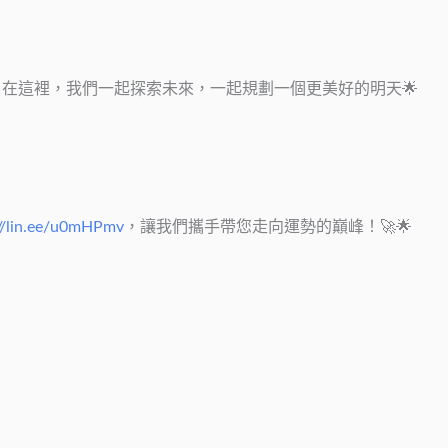
。在這裡，我們一起探索未來，一起規劃一個更美好的明天🌟
://lin.ee/u0mHPmv
，讓我們攜手帶您走向運勢的巔峰！🚀🌟