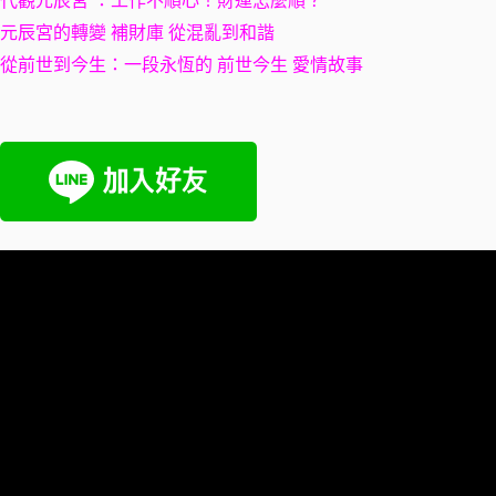
代觀元辰宮 ：工作不順心！財運怎麼順？
元辰宮的轉變 補財庫 從混亂到和諧
從前世到今生：一段永恆的 前世今生 愛情故事