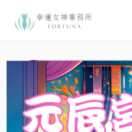
跳
至
主
要
內
容