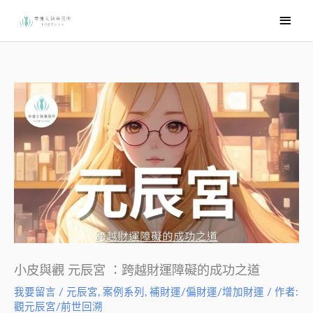
跳
主
至
要
主
選
要
內
單
容
小皮與觀 元辰宮 ：跨越財運障礙的成功之道
我要留言
/
元辰宮
,
案例系列
,
補財運/偏財運/增加財運
/ 作者:
觀元辰宮/前世回溯