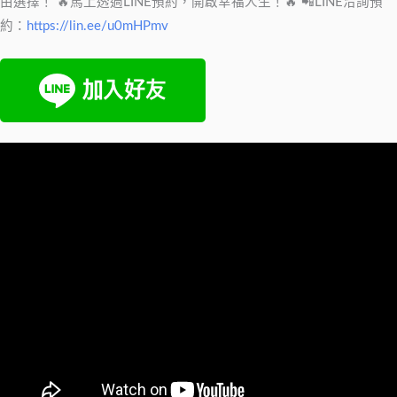
由選擇！ 🔥馬上透過LINE預約，開啟幸福人生！🔥 📲LINE洽詢預
約：
https://lin.ee/u0mHPmv