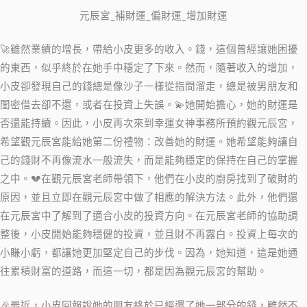
元辰宮_補財運_偏財運_增加財運
🚀雖然業績的增長，帶給小皮更多的收入。錢，這個曾經讓她困擾
的東西，似乎終於在她手中穩定了下來。然而，隨著收入的增加，
小皮卻發現自己的錢總是像沙子一樣從指間溜走，總是被男朋友和
閨密借去卻不還，或者在投資上失誤。💫她開始擔心，她的財運是
否還能持續。因此，小皮再次來到幸運女神事務所預約觀元辰宮，
希望觀元辰宮能給她第二份禮物：改善她的財運。她希望能夠讓自
己的錢財不再像流水一般流失，而是能夠穩定的保持在自己的掌握
之中。💔在觀元辰宮老師帶領下，他們在小皮的廚房找到了破財的
原因，並且立即在觀元辰宮中做了相應的解決方法。此外，他們還
在元辰宮中了解到了適合小皮的投資方向。在元辰宮老師的協助調
整後，小皮開始能夠穩健的投資，並且財不再露白。投資上每次的
小賺小虧，都讓她更加堅定自己的步伐。因為，她知道，這是她通
往累積財富的道路，而這一切，都是因為觀元辰宮的幫助。
🎉最近，小皮回報說她的朋友終於已經還了她一部分的錢，雖然不