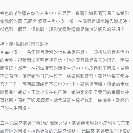
金色的💰財運在你的人生中，它是否一直隨你如影隨形呢？或者你
像我們的觀 元辰宮 個案主角小皮一樣，在滿懷希望地進入職場時，
卻遇到一個又一個挑戰，讓你覺得財運像是你無法觸及的夢想？
補財運/偏財運/增加財運
👩‍💼小皮，一名年輕且活潑的化妝品銷售員，一頭標誌著青春活力
的金髮、眼睛閃爍著堅定與自信。她的笑容像是春天的陽光，明亮
而溫暖。然而，在初試啼聲的職場生涯中，小皮遇到了困境。業績
不如預期，使得她對自己生起了一絲疑惑和憂郁。雖然她每天都在
努力工作，可回報卻總是不如她的付出。疑惑與困頓，讓她的步伐
變得有些疲態。正當小皮在迷茫時，她決定來到了我們的幸運女神
事務所，預約了觀
元辰宮
。她希望能在這裡找到一絲機會，改變自
己的人生困境。
🏛️在元辰宮老師了解她的問題之後，老師便引導著小皮觀元辰宮來
處理她的困擾。透過專業的元辰宮調整，
元辰宮
老師發現了小皮的