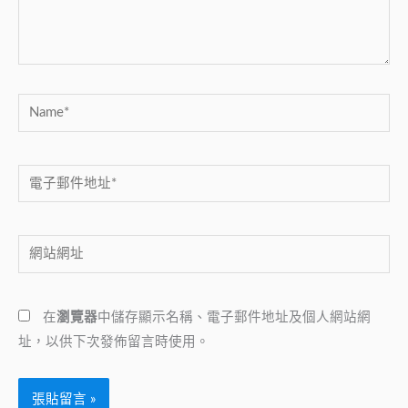
內
容...
Name*
電
子
郵
網
件
站
地
網
址
在
瀏覽器
中儲存顯示名稱、電子郵件地址及個人網站網
址
*
址，以供下次發佈留言時使用。