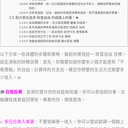
🧭尋找導師：找一位已經達到你想要的成功水平的人，請教他們是如何做
到的。
😊享受旅程：記住，最終的目標是快樂和滿足，而不僅僅是財富的累積。
祝大家在追求 財富自由 的道路上好運！🍀
成為婚姻的主宰 – 在元辰宮揭開 離婚 的秘密！
從月老廟的神奇祈福到元辰宮的 招桃花 加持
從前世到今生：一段永恆的 前世今生 愛情故事
印度女孩忘不了的 前世今生 案例
改變金錢困局的秘密武器 觀元辰宮 調整
以下分享一些具體的步驟和策略，幫助你實現這一 財富自由 目標。
設定清晰的財務目標：首先，你需要知道你要多少錢才能達到「不
看價格」的自由。計算你的月支出，確定你想要的生活方式需要多
少收入。📊
🎓
自我投資
：投資於提升你的技能和知識。你可以參加研討會、在
線課程或者返回學校。專業的你，價值更高。
📈
多元化收入來源
：不要依賴單一收入。你可以嘗試創建一個線上