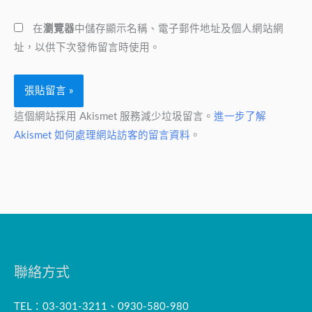
網
址
在
瀏覽器
中儲存顯示名稱、電子郵件地址及個人網站網
址
*
址，以供下次發佈留言時使用。
這個網站採用 Akismet 服務減少垃圾留言。
進一步了解
Akismet 如何處理網站訪客的留言資料
。
聯絡方式
TEL：03-301-3211、0930-580-980