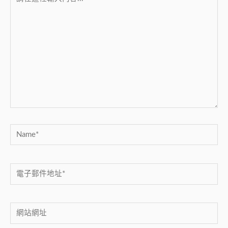
在
這
裡
輸
入
內
容...
Name*
電
子
郵
網
件
站
地