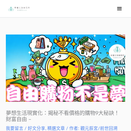
跳
主
至
要
主
選
要
內
單
容
夢想生活現實化：揭秘不看價格的購物9大秘訣！
財富自由 –
我要留言
/
好文分享
,
精選文章
/ 作者:
觀元辰宮/前世回溯