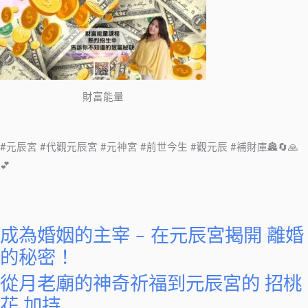
財富能量
#元辰宮 #代觀元辰宮 #元神宮 #前世今生 #觀元辰 #補財庫🏯🔄🙏
💕
成為婚姻的主宰 – 在元辰宮揭開 離婚
的秘密！
從月老廟的神奇祈福到元辰宮的 招桃
花 加持