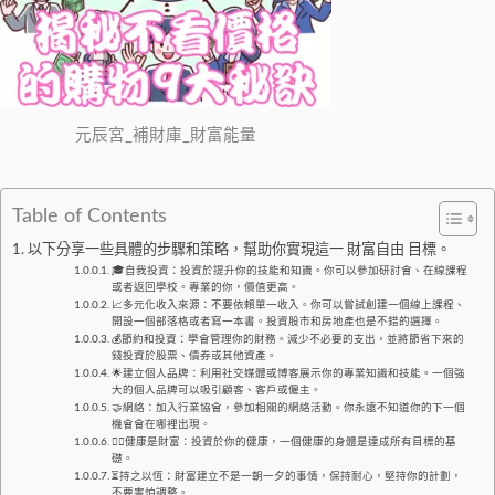
元辰宮_補財庫_財富能量
Table of Contents
以下分享一些具體的步驟和策略，幫助你實現這一 財富自由 目標。
🎓自我投資：投資於提升你的技能和知識。你可以參加研討會、在線課程
或者返回學校。專業的你，價值更高。
📈多元化收入來源：不要依賴單一收入。你可以嘗試創建一個線上課程、
開設一個部落格或者寫一本書。投資股市和房地產也是不錯的選擇。
💰節約和投資：學會管理你的財務。減少不必要的支出，並將節省下來的
錢投資於股票、債券或其他資產。
🌟建立個人品牌：利用社交媒體或博客展示你的專業知識和技能。一個強
大的個人品牌可以吸引顧客、客戶或僱主。
🤝網絡：加入行業協會，參加相關的網絡活動。你永遠不知道你的下一個
機會會在哪裡出現。
🏋️‍♂️健康是財富：投資於你的健康，一個健康的身體是達成所有目標的基
礎。
⏳持之以恆：財富建立不是一朝一夕的事情，保持耐心，堅持你的計劃，
不要害怕調整。