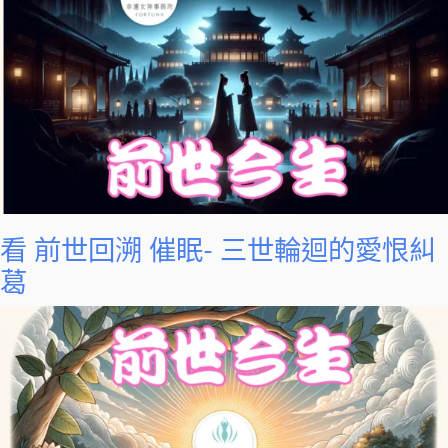
看 前世回溯 催眠- 三世輪迴的愛恨糾
葛