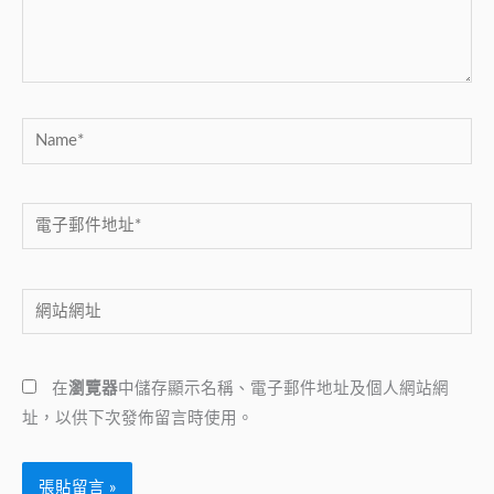
內
容...
Name*
電
子
郵
網
件
站
地
網
址
在
瀏覽器
中儲存顯示名稱、電子郵件地址及個人網站網
址
*
址，以供下次發佈留言時使用。