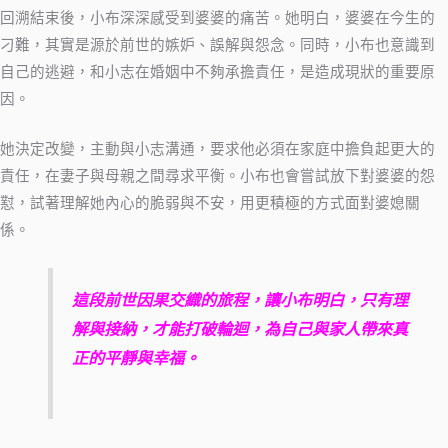
回溯結束後，小布深深感受到婆婆的痛苦。她明白，婆婆在今生的
刁難，其實是源於前世的嫉妒、誤解與怨念。同時，小布也意識到
自己的逃避，和小志在婚姻中不夠承擔責任，是造成現狀的重要原
因。
她決定改變，主動與小志溝通，要求他必須在家庭中擔負起更大的
責任，在妻子與母親之間尋求平衡。小布也會嘗試放下對婆婆的怨
懟，試著理解她內心的脆弱與不安，用更積極的方式面對婆媳關
係。
這段前世因果交織的旅程，讓小布明白，只有理
解與接納，才能打破輪迴，為自己與家人帶來真
正的平靜與幸福。