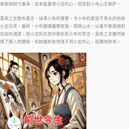
美貌與財力兼具，卻未能贏得小志的心，因而對小布心生嫉妒。
富商之女散布謠言，抹黑小布的聲譽，令小布的家族不再允許她與
小志往來。最終，小布選擇離開家族，隱居山水，以畫作表達她對
自由的渴望；而小志則在詩中寄託對小布的思念。富商之女雖然破
壞了兩人的關係，但她最終依然得不到小志的心，孤獨地終老。