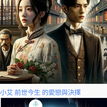
小艾 前世今生 的愛戀與決擇