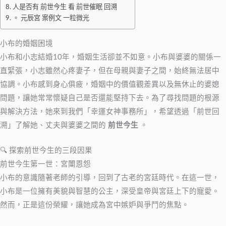
人是否有 前世今生 看 前世催眠 回溯
。 元辰宮 案例文 一粒微光
小布的婚姻困境
小布和小志結婚10年，婚姻生活卻並不如意。小布與婆婆的關係一
直緊張，小志雖然心疼妻子，但在母親與妻子之間，始終無法居中
協調。小布感到身心俱疲，婚姻中的價值觀差異以及無休止的婆媳
問題，讓她常常懷疑自己是否還能堅持下去。為了尋找問題的根源
與解決方法，她來到我們「幸運女神事務所」，希望透過「前世回
溯」了解她、丈夫與婆婆之間的
前世今生
。
🔍 探索前世今生的三段因果
前世今生第一世：宮闈恩怨
小布的意識隨著老師的引導，回到了古老的宮廷時代。在這一世，
小布是一位擁有美貌與智慧的公主，深受皇帝與宮廷上下的寵愛。
然而，正是這份榮耀，讓她成為宮中嫉妒與爭鬥的焦點。