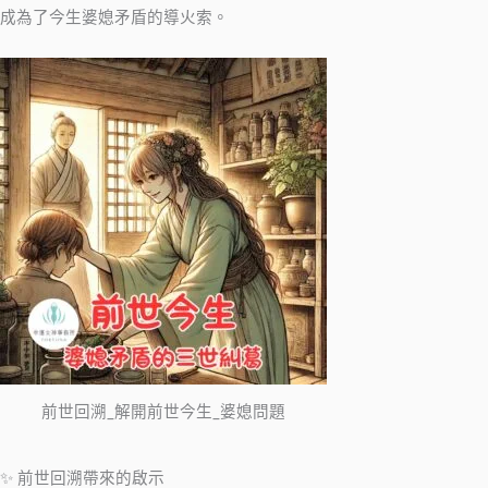
成為了今生婆媳矛盾的導火索。
前世回溯_解開前世今生_婆媳問題
✨ 前世回溯帶來的啟示