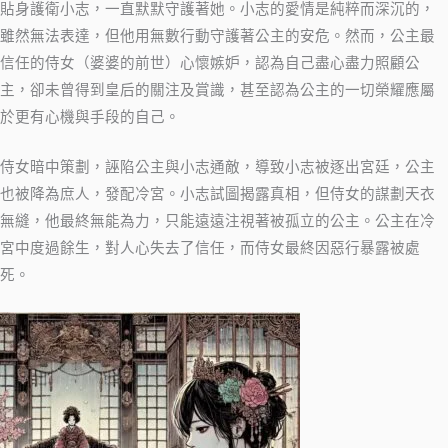
貼身護衛小志，一直默默守護著她。小志的愛情是純粹而深沉的，
雖然無法表達，但他用無數行動守護著公主的安危。然而，公主最
信任的侍女（婆婆的前世）心懷嫉妒，認為自己盡心盡力照顧公
主，卻未曾得到皇后的關注及賞識，甚至認為公主的一切榮耀應屬
於更有心機與手段的自己。
侍女暗中策劃，誣陷公主與小志通敵，導致小志被逐出宮廷，公主
也被降為庶人，發配冷宮。小志試圖揭露真相，但侍女的謀劃天衣
無縫，他最終無能為力，只能遠遠注視著被孤立的公主。公主在冷
宮中度過餘生，對人心失去了信任，而侍女最終因惡行暴露被處
死。