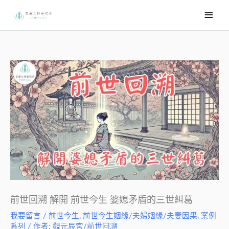
跳
主
至
要
主
選
要
內
單
容
前世回溯 解開 前世今生 婆媳矛盾的三世糾葛
我要留言
/
前世今生
,
前世今生姻緣/夫婦姻緣/夫妻因果
,
案例
系列
/ 作者:
觀元辰宮/前世回溯