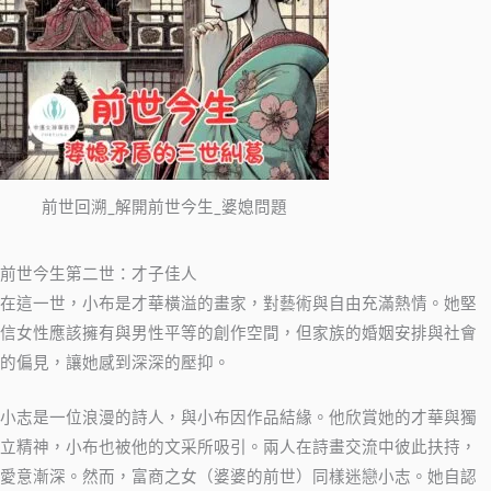
前世回溯_解開前世今生_婆媳問題
前世今生第二世：才子佳人
在這一世，小布是才華橫溢的畫家，對藝術與自由充滿熱情。她堅
信女性應該擁有與男性平等的創作空間，但家族的婚姻安排與社會
的偏見，讓她感到深深的壓抑。
小志是一位浪漫的詩人，與小布因作品結緣。他欣賞她的才華與獨
立精神，小布也被他的文采所吸引。兩人在詩畫交流中彼此扶持，
愛意漸深。然而，富商之女（婆婆的前世）同樣迷戀小志。她自認