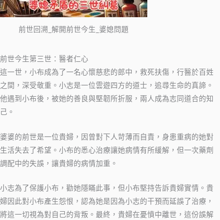
前世回溯_解開前世今生_婆媳問題
前世今生第三世：醫者仁心
這一世，小布成為了一名心懷慈悲的郎中，救死扶傷，行醫於百姓
之間，深受敬重。小志是一位雲遊四方的道士，追尋生命的真諦。
他遇到小布後，被她的善良與堅韌所折服，兩人成為志同道合的知
己。
婆婆的前世是一位貴婦，因曾對下人苛薄而自責，身患重病的她對
生活失去了希望。小布的悉心治療讓她病情有所緩解，但一次藥劑
調配中的失誤，讓貴婦的病情加重。
小志為了保護小布，勸她隱瞞此事，但小布堅持告訴貴婦實情。貴
婦因此對小布產生怨恨，認為她是因為小志的干預而延誤了治療，
將這一切視為對自己的背叛。最終，貴婦在憂憤中離世，這份誤解