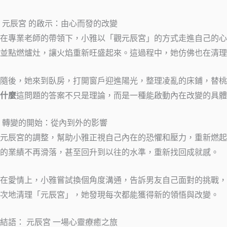
元辰宮 的啟示：由心而發的改變
在專業老師的帶領下，小雅以「觀元辰宮」的方式走進自己的心
並點燃爐灶，讓火焰重新旺盛起來。這過程中，她仿佛也在清理
隨後，她來到臥房，打開窗戶迎進陽光，整理凌亂的床鋪，替桃
什麼
這問題的答案不只是理論，而是一種能啟動內在改變的具體
轉變的開始：從內到外的影響
元辰宮的調整，幫助小雅正視自己內在的恐懼和壓力，重新燃起
的業績不再滑落，甚至回升到以往的水準，重新找回成就感。
在愛情上，小雅嘗試換個角度溝通，告訴男友自己面對的挑戰，
次地清理「元辰宮」，她發現每次都能獲得新的領悟與改變。
結語： 元辰宮 一場心靈療癒之旅