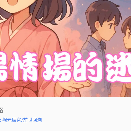
路
:
觀元辰宮/前世回溯