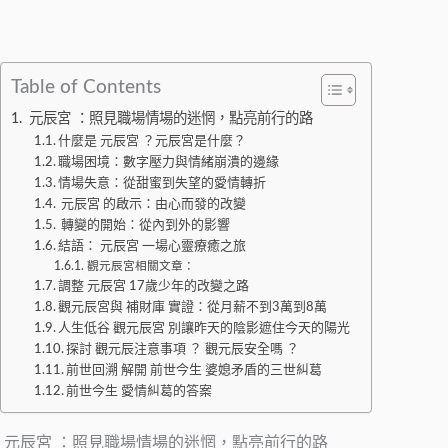
Table of Contents
元辰宮 ：照見職場情場的迷惘，點亮前行的路
什麼是 元辰宮 ？元辰宮是什麼？
職場困境：數字壓力與情緒崩潰的邊緣
情場失意：從甜蜜到失望的愛情轉折
元辰宮 的啟示：由心而發的改變
轉變的開始：從內到外的影響
結語： 元辰宮 一場心靈療癒之旅
觀元辰宮相關文章：
調整 元辰宮 17歲少年的改變之路
觀元辰宮與 補財庫 實證：從月薪不到3萬到8萬
人生低谷 觀元辰宮 別讓昨天的陰影遮住今天的陽光
探討 觀元辰注意事項 ？ 觀元辰安全嗎 ？
前世回溯 解開 前世今生 婆媳矛盾的三世糾葛
前世今生 愛情糾葛的答案
元辰宮 ：照見職場情場的迷惘，點亮前行的路