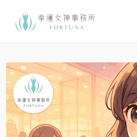
跳
至
主
要
內
容