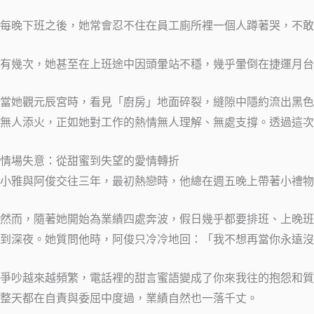
每晚下班之後，她常會忍不住在員工廁所裡一個人蹲著哭，不敢
有幾次，她甚至在上班途中因頭暈站不穩，幾乎暈倒在捷運月台
當她觀元辰宮時，看見「廚房」地面碎裂，縫隙中隱約流出黑色
無人添火，正如她對工作的熱情無人理解、無處支撐。透過這次
情場失意：從甜蜜到失望的愛情轉折
小雅與阿俊交往三年，最初熱戀時，他總在週五晚上帶著小禮物
然而，隨著她開始為業績四處奔波，假日幾乎都要排班、上晚班
到深夜。她質問他時，阿俊只冷冷地回：「我不想再當你永遠沒
爭吵越來越頻繁，電話裡的甜言蜜語變成了你來我往的抱怨和質
整天都在自責與委屈中度過，業績自然也一落千丈。