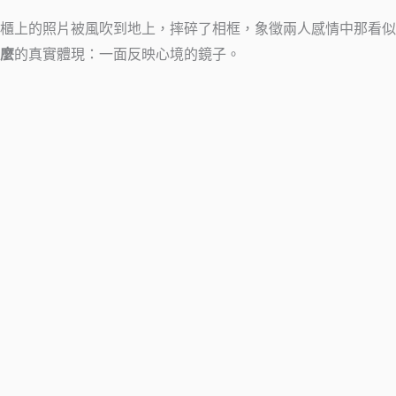
櫃上的照片被風吹到地上，摔碎了相框，象徵兩人感情中那看似
麼
的真實體現：一面反映心境的鏡子。