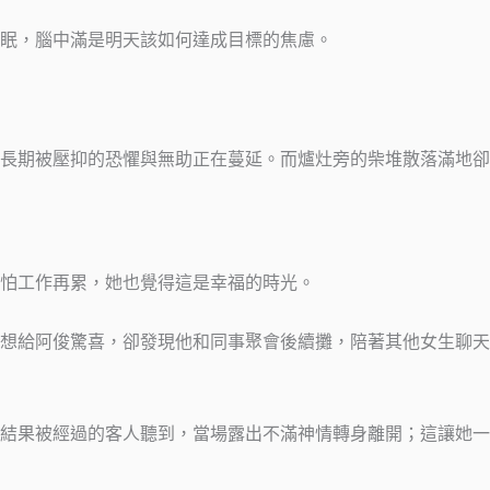
眠，腦中滿是明天該如何達成目標的焦慮。
長期被壓抑的恐懼與無助正在蔓延。而爐灶旁的柴堆散落滿地卻
怕工作再累，她也覺得這是幸福的時光。
想給阿俊驚喜，卻發現他和同事聚會後續攤，陪著其他女生聊天
結果被經過的客人聽到，當場露出不滿神情轉身離開；這讓她一