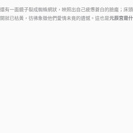
還有一面鏡子裂成蜘蛛網狀，映照出自己疲憊蒼白的臉龐；床頭
開就已枯黃，彷彿象徵他們愛情未竟的遺憾。這也是
元辰宮是什