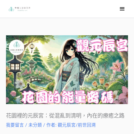
跳
主
至
要
主
選
要
內
單
容
花園裡的元辰宮：從混亂到清明，內在的療癒之路
我要留言
/
未分類
/ 作者:
觀元辰宮/前世回溯