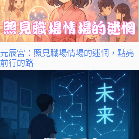
元辰宮：照見職場情場的迷惘，點亮
前行的路