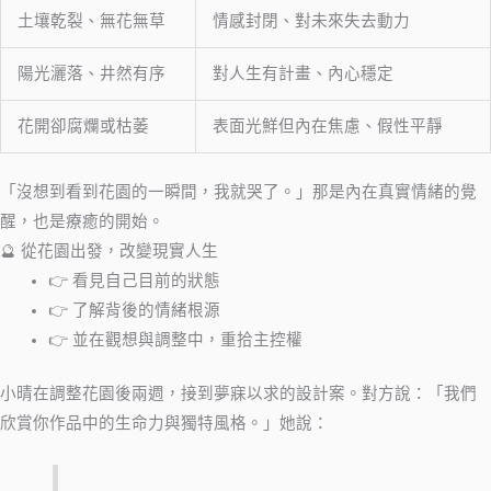
土壤乾裂、無花無草
情感封閉、對未來失去動力
陽光灑落、井然有序
對人生有計畫、內心穩定
花開卻腐爛或枯萎
表面光鮮但內在焦慮、假性平靜
「沒想到看到花園的一瞬間，我就哭了。」那是內在真實情緒的覺
醒，也是療癒的開始。
🔮 從花園出發，改變現實人生
👉 看見自己目前的狀態
👉 了解背後的情緒根源
👉 並在觀想與調整中，重拾主控權
小晴在調整花園後兩週，接到夢寐以求的設計案。對方說：「我們
欣賞你作品中的生命力與獨特風格。」她說：