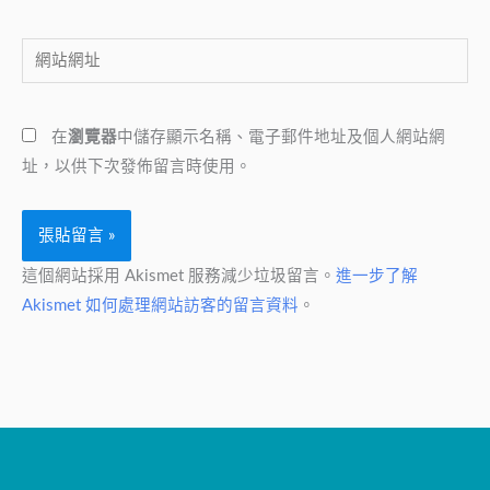
郵
網
件
站
地
網
址
在
瀏覽器
中儲存顯示名稱、電子郵件地址及個人網站網
址
*
址，以供下次發佈留言時使用。
這個網站採用 Akismet 服務減少垃圾留言。
進一步了解
Akismet 如何處理網站訪客的留言資料
。