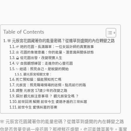
Table of Contents
🌸 元辰宮花園藏著你的能量密碼？從雜草到盛開的內在轉變之路
🌱 她的花園，長滿雜草：一位女設計師的真實故事
🌼 花園的象徵意義：你的能量、潛意識與關係狀態
🔮 從花園出發，改變現實人生
💡 自我觀想練習：走進你的心靈花園
✨ 結語：照見自己，是蛻變的開始
觀元辰宮相關文章：
死亡預知貓：貓能預知死亡嗎
元辰宮：照見職場情場的迷惘，點亮前行的路
調整 元辰宮 17歲少年的改變之路
探討 觀元辰注意事項 ？ 觀元辰安全嗎 ？
前世回溯 解開 前世今生 婆媳矛盾的三世糾葛
前世今生 愛情糾葛的答案
🌸 元辰宮花園藏著你的能量密碼？從雜草到盛開的內在轉變之路
你是否曾夢見過一座花園？那裡鮮花盛開，也可能雜草叢生。事實