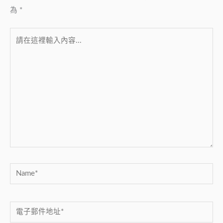
為
*
請
在
這
裡
輸
入
內
容...
Name*
電
子