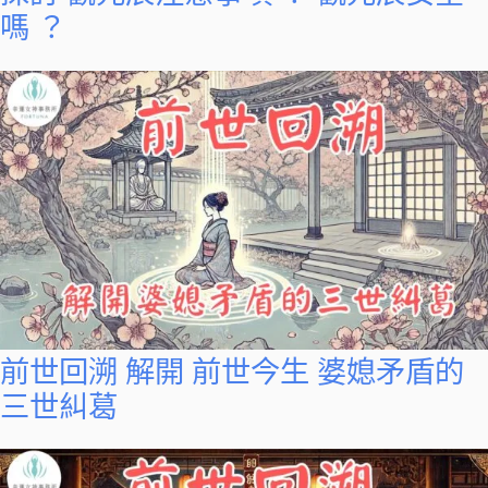
嗎 ？
前世回溯 解開 前世今生 婆媳矛盾的
三世糾葛