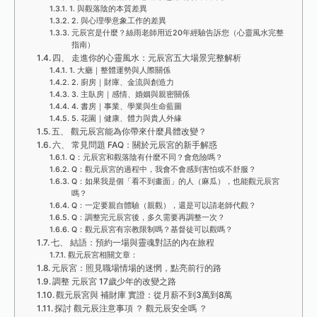
1. 與觀落陰的本質差異
2. 與心理學意象工作的差異
元辰宮是什麼？絲雨老師用近20年經驗告訴您（心靈風水完整
指南）
四、 走進你的心靈風水：元辰宮五大場景完整解析
1. 大廳｜整體運勢與人際關係
2. 廚房｜財庫、金流與創造力
3. 主臥房｜感情、婚姻與親密關係
4. 書房｜事業、學業與生命藍圖
5. 花園｜健康、體力與貴人外緣
五、 觀元辰宮能為你帶來什麼具體改變？
六、 常見問題 FAQ：關於元辰宮的新手解惑
Q：元辰宮和觀落陰有什麼不同？會危險嗎？
Q：觀元辰宮的過程中，我會不會感到害怕或不舒服？
Q：如果我是個「看不到畫面」的人（麻瓜），也能觀元辰宮
嗎？
Q：一定要親自體驗（親觀），還是可以請老師代觀？
Q：調整完元辰宮後，多久需要再調整一次？
Q：觀元辰宮有宗教限制嗎？基督徒可以觀嗎？
七、 結語：預約一場與靈魂對話的內在旅程
觀元辰宮相關文章：
元辰宮：照見職場情場的迷惘，點亮前行的路
調整 元辰宮 17歲少年的改變之路
觀元辰宮與 補財庫 實證：從月薪不到3萬到8萬
探討 觀元辰注意事項 ？ 觀元辰安全嗎 ？