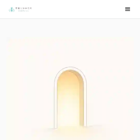
跳
主
至
要
主
選
要
內
單
容