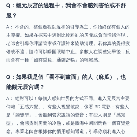
Q：觀元辰宮的過程中，我會不會感到害怕或不舒
服？
A： 不會的。整個過程以溫和的引導為主，你始終保有個人的
主導權。如果在探索中遇到比較雜亂的房間或負面情緒浮現，
老師會引導你呼請管家或守護神來協助清理。若你真的覺得疲
倦或不適，隨時可以睜開眼睛中止。多數人在調整完畢後，反
而會有一種「如釋重負、通體舒暢」的輕鬆感。
Q：如果我是個「看不到畫面」的人（麻瓜），也
能觀元辰宮嗎？
A： 絕對可以！每個人感知世界的方式不同。進入元辰宮主要
仰賴「五感六覺」。有些人視覺敏銳，像看 3D 電影；有些人
是「聽覺型」，會聽到管家說話的聲音；有些人則是「感知
型」，會感覺到房間的冷熱，或是腦海中瞬間閃過一個直覺意
念。專業老師會根據你的慣用感知通道，引導你順利進入心