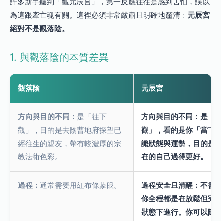
許多新手聽到「觀元辰宮」，第一反應往往是感到害怕，誤以
為這跟牽亡魂有關。這裡必須非常嚴肅且明確地釐清：
元辰宮
絕對不是觀落陰。
1. 與觀落陰的本質差異
觀落陰
元辰宮
方向與目的不同：
是「往下
方向與目的不同：
是「
觀」，目的是去陰曹地府探望已
觀」，看的是你「當下
經往生的親友，帶有較濃厚的宗
識狀態與運勢，目的是
教法術色彩。
在的自己過得更好。
過程：
通常需要用紅布條蒙眼。
過程安全且清醒：
不需
你全程都是在放鬆但完
狀態下進行。你可以隨