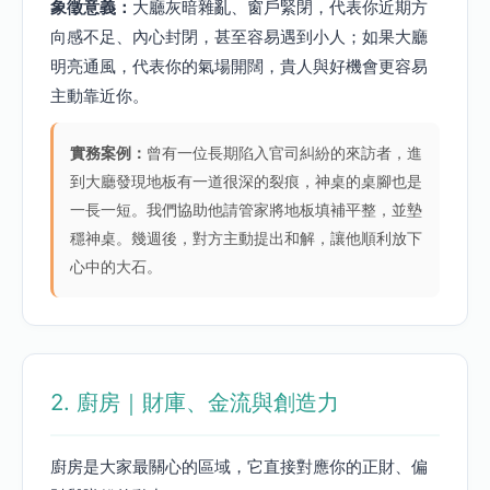
象徵意義：
大廳灰暗雜亂、窗戶緊閉，代表你近期方
向感不足、內心封閉，甚至容易遇到小人；如果大廳
明亮通風，代表你的氣場開闊，貴人與好機會更容易
主動靠近你。
實務案例：
曾有一位長期陷入官司糾紛的來訪者，進
到大廳發現地板有一道很深的裂痕，神桌的桌腳也是
一長一短。我們協助他請管家將地板填補平整，並墊
穩神桌。幾週後，對方主動提出和解，讓他順利放下
心中的大石。
2. 廚房｜財庫、金流與創造力
廚房是大家最關心的區域，它直接對應你的正財、偏