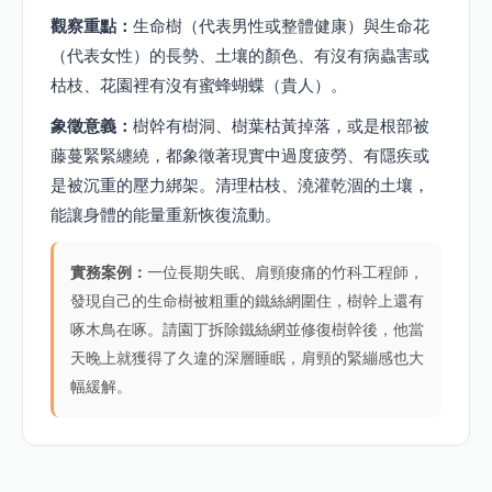
觀察重點：
生命樹（代表男性或整體健康）與生命花
（代表女性）的長勢、土壤的顏色、有沒有病蟲害或
枯枝、花園裡有沒有蜜蜂蝴蝶（貴人）。
象徵意義：
樹幹有樹洞、樹葉枯黃掉落，或是根部被
藤蔓緊緊纏繞，都象徵著現實中過度疲勞、有隱疾或
是被沉重的壓力綁架。清理枯枝、澆灌乾涸的土壤，
能讓身體的能量重新恢復流動。
實務案例：
一位長期失眠、肩頸痠痛的竹科工程師，
發現自己的生命樹被粗重的鐵絲網圍住，樹幹上還有
啄木鳥在啄。請園丁拆除鐵絲網並修復樹幹後，他當
天晚上就獲得了久違的深層睡眠，肩頸的緊繃感也大
幅緩解。