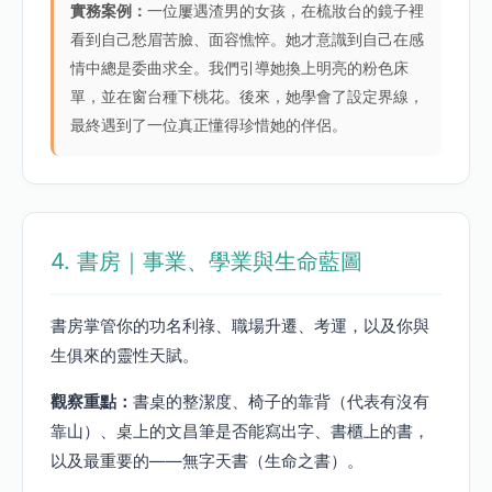
實務案例：
一位屢遇渣男的女孩，在梳妝台的鏡子裡
看到自己愁眉苦臉、面容憔悴。她才意識到自己在感
情中總是委曲求全。我們引導她換上明亮的粉色床
單，並在窗台種下桃花。後來，她學會了設定界線，
最終遇到了一位真正懂得珍惜她的伴侶。
4. 書房｜事業、學業與生命藍圖
書房掌管你的功名利祿、職場升遷、考運，以及你與
生俱來的靈性天賦。
觀察重點：
書桌的整潔度、椅子的靠背（代表有沒有
靠山）、桌上的文昌筆是否能寫出字、書櫃上的書，
以及最重要的——無字天書（生命之書）。