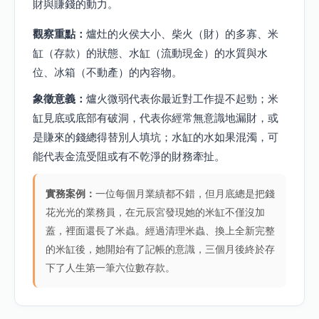
財與賺錢的動力。
觀察重點：
爐灶的火侯大小、柴火（財）的多寡、米
缸（存款）的狀態、水缸（流動現金）的水質與水
位、冰箱（不動產）的內容物。
象徵意義：
爐火微弱代表你最近對工作提不起勁；米
缸見底或底部有破洞，代表你經常無意識地漏財，或
是賺來的錢總得替別人填坑；水缸的水如果混濁，可
能代表金流受阻或有不乾淨的財務牽扯。
實務案例：
一位每個月業績都不錯，但月底總是把錢
花光光的業務員，在元辰宮發現她的米缸不僅沒加
蓋，裡面還長了米蟲。經過清理米蟲、換上全新完整
的米缸後，她開始有了記帳的意識，三個月後終於存
下了人生第一筆六位數存款。