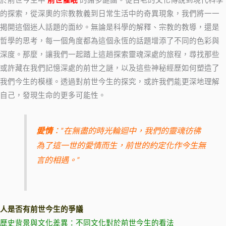
於前世今生中
前世催眠
的諸多謎團。從古老的文化傳說到現代科學
的探索，從深奧的宗教教義到日常生活中的奇異現象，我們將一一
揭開這個迷人話題的面紗。無論是科學的解釋、宗教的教導，還是
哲學的思考，每一個角度都為這個永恆的話題增添了不同的色彩與
深度。那麼，讓我們一起踏上這趟探索靈魂深處的旅程，尋找那些
或許藏在我們記憶深處的前世之謎，以及這些神秘經歷如何塑造了
我們今生的模樣。透過對前世今生的探究，或許我們能更深地理解
自己，發現生命的更多可能性。
愛情
：”在無盡的時光輪迴中，我們的靈魂彷彿
為了這一世的愛情而生，前世的約定化作今生無
言的相遇。”
人是否有前世今生的爭議
歷史背景與文化差異：不同文化對於前世今生的看法