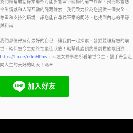
我們將幫助您探索那些可能影響當下關係的前世經歷，揭開影響您
今生情感和人際互動的隱藏線索。我們致力於為您提供一個安全、
尊重和支持的環境，讓您能在尋找答案的同時，也找到內心的平靜
與和諧。
我們都值得擁有最好的自己。讓我們一起探索、發掘並理解您的前
世，確保您今生始終在最佳狀態！點擊此處預約看前世催眠回溯
https://lin.ee/u0mHPmv
，幸運女神事務所看前世今生，攜手帶您走
向人生的美好的明天！🚀🌟