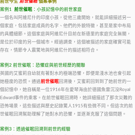
前世今生
前世催眠
個案事例
案例1
前世催眠
：小孩記憶中的前世家庭
一個名叫阿維尼什的印度小孩，從他三歲開始，就能詳細描述另一
個家庭，包括家庭成員的名字、他們的外貌特徵，甚至是家中布局
的具體細節。這個家庭與阿維尼什目前在新德里的家庭完全無關，
是位於印度的另一個城市。經過調查，這個被描述的家庭確實可能
存在，情節令人震驚地與阿維尼什的描述相符合。
案例2 前世催眠：恐懼症與前世經歷的關聯
英國的艾蜜莉自幼就有著對水的極端恐懼，即便是淺水池也會引起
她極度的恐慌。通過
前世催眠
回溯後，艾蜜莉回到到了她前世的一
個記憶中，她自稱是一位1916年在愛琴海由於德國魚雷沉沒Royal
Edward事件的乘客。在前世催眠回溯時，她詳細描述了那次災難的
恐怖場景，這些描述與歷史記錄驚人1915有些微不同。但這次的前
世催眠回溯幫助理解了她對水的恐懼，並逐漸克服了這個問題。
案例3：透過催眠回溯到前世的經驗