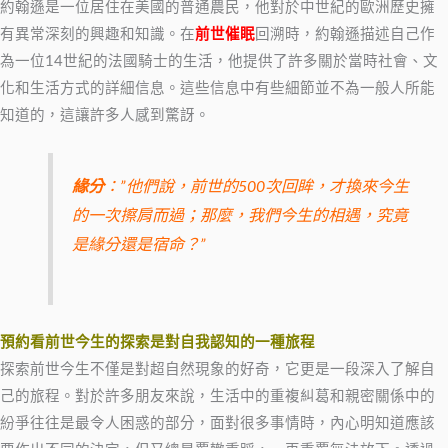
約翰遜是一位居住在美國的普通農民，他對於中世紀的歐洲歷史擁
有異常深刻的興趣和知識。在
前世催眠
回溯時，約翰遜描述自己作
為一位14世紀的法國騎士的生活，他提供了許多關於當時社會、文
化和生活方式的詳細信息。這些信息中有些細節並不為一般人所能
知道的，這讓許多人感到驚訝。
緣分
：”他們說，前世的500次回眸，才換來今生
的一次擦肩而過；那麼，我們今生的相遇，究竟
是緣分還是宿命？”
預約看前世今生的探索是對自我認知的一種旅程
探索前世今生不僅是對超自然現象的好奇，它更是一段深入了解自
己的旅程。對於許多朋友來說，生活中的重複糾葛和親密關係中的
紛爭往往是最令人困惑的部分，面對很多事情時，內心明知道應該