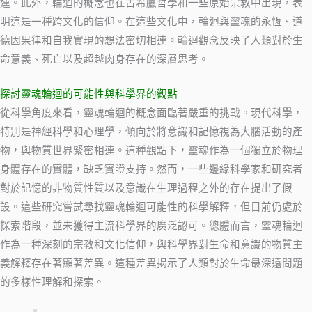
運。此外，輪迴的概念也在古希臘哲學和一些原始宗教中出現，表
明這是一種跨文化的信仰。在這些文化中，輪迴與靈魂的永恆、道
德因果律和自我實現的想法密切相連。輪迴觀念反映了人類對於生
命意義、死亡以及超越肉身存在的深層思考。
探討靈魂輪迴的可能性與科學界的觀點
從科學角度來看，靈魂輪迴的概念面臨著嚴重的挑戰。現代科學，
特別是神經科學和心理學，傾向於將意識和記憶視為大腦活動的產
物，與物質世界緊密相連。這種觀點下，靈魂作為一個獨立於物理
身體存在的實體，缺乏實證支持。然而，一些邊緣科學家和研究者
對於記憶的非物質性質以及意識在生理過程之外的存在提出了假
設。這些研究嘗試尋找靈魂輪迴可能性的科學解釋，但目前仍處於
探索階段，並未獲得主流科學界的廣泛認可。總體而言，靈魂輪迴
作為一種深刻的宗教和文化信仰，與科學界對生命和意識的物質主
義解釋存在著顯著差異。這種差異揭示了人類對於生命最深遠問題
的多樣性理解和探索。