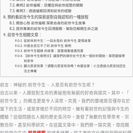
案例2 前世催眠：恐懼症與前世經歷的關聯
案例3：透過催眠回溯到前世的經驗
預約看前世今生的探索是對自我認知的一種旅程
開放心態 前世催眠 探索自身的前世今生故事
提供專業的前世今生回溯服務，幫助您解開生命之謎
前世今生相關文章：
從前世到今生：一段永恆的 前世今生 愛情故事
印度女孩忘不了的 前世今生 案例
前世今生姻緣 的故事：當靈魂重逢遇見愛
【前世今生案例文】讓我們的緣份在今生有一個好的開始，莫把遺憾帶
到來世
觀元辰宮效果 ？調整元辰宮有效嗎？命運自掌：小玉透過元辰宮找回生
活主導權
前言：神秘的 前世今生 – 人是否有前世今生呢？
自古以來，人類就對生命的奧秘抱有無窮的好奇與探究。其中，「
前世今生 」的概念更是令人深思。究竟，我們的靈魂是否僅存在於
當下的生活，或是穿梭於不同的時空，擁有著前世的記憶與今生的
體驗？這個問題在人類的歷史長河中，激發了無數的哲學思考、宗
教信仰，甚至科學研究。在這篇文章中，我們將一探究竟，尋找關