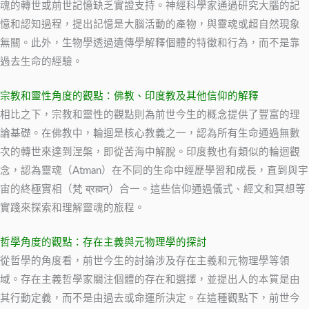
魂的轉世或前世記憶缺乏實證支持。神經科學家通過研究大腦的記
憶和認知過程，提出記憶是大腦活動的產物，與靈魂或超自然現象
無關。此外，生物學透過遺傳學解釋個體的特徵和行為，而不是靠
過去生命的經驗。
宗教和靈性角度的觀點：佛教、印度教及其他信仰的解釋
相比之下，宗教和靈性的觀點則為前世今生的概念提供了豐富的理
論基礎。在佛教中，輪迴是核心教義之一，認為所有生命通過無數
次的轉世來達到涅槃，即從苦海中解脫。印度教也有類似的輪迴觀
念，認為靈魂（Atman）在不同的生命中經歷學習和成長，直到與宇
宙的終極實相（梵 ब्रह्मन्）合一。這些信仰通過儀式、經文和冥想等
實踐來探索和理解靈魂的旅程。
哲學角度的觀點：存在主義與元物理學的探討
從哲學的角度看，前世今生的討論涉及存在主義和元物理學等領
域。存在主義哲學家關注個體的存在和選擇，並提出人的本質是由
其行動定義，而不是由過去或命運所決定。在這種觀點下，前世今