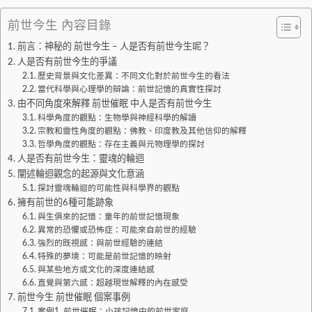
前世今生 內容目錄
前言：神秘的 前世今生 – 人是否有前世今生呢？
人是否有前世今生的爭議
歷史背景與文化差異：不同文化對於前世今生的看法
當代科學與心理學的辯論：前世記憶的真實性探討
由不同角度來解釋 前世催眠 中人是否有前世今生
科學角度的觀點：生物學與神經科學的解讀
宗教和靈性角度的觀點：佛教、印度教及其他信仰的解釋
哲學角度的觀點：存在主義與元物理學的探討
人是否有前世今生：靈魂的輪迴
闡述輪迴觀念的起源與文化意涵
探討靈魂輪迴的可能性與科學界的觀點
擁有前世的6種可能跡象
與生俱來的記憶：童年的前世記憶現象
異常的恐懼或恐怖症：可能來自前世的經驗
強烈的既視感：與前世經驗的連結
特殊的夢境：可能是前世記憶的映射
與某些地方或文化的深度連結感
直覺與第六感：超越現世解釋的內在感受
前世今生 前世催眠 個案事例
案例1 前世催眠：小孩記憶中的前世家庭