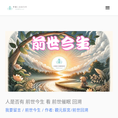
跳
主
至
要
主
選
要
內
單
容
人是否有 前世今生 看 前世催眠 回溯
我要留言
/
前世今生
/ 作者:
觀元辰宮/前世回溯