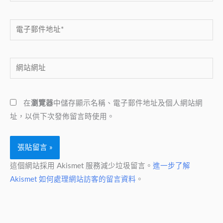
電
子
郵
網
件
站
地
網
址
在
瀏覽器
中儲存顯示名稱、電子郵件地址及個人網站網
址
*
址，以供下次發佈留言時使用。
這個網站採用 Akismet 服務減少垃圾留言。
進一步了解
Akismet 如何處理網站訪客的留言資料
。