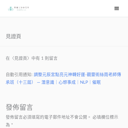
跳
主
至
要
主
選
要
內
單
見證頁
容
在〈見證頁〉中有 1 則留言
自動引用通知:
調整元辰宮點亮元神轉好運-觀靈術絲雨老師傳
承班（十三屆） — 潛意識｜心想事成｜NLP｜催眠
發佈留言
發佈留言必須填寫的電子郵件地址不會公開。
必填欄位標示
為
*