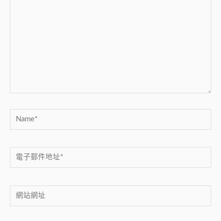
這
裡
輸
入
內
容...
Name*
電
子
郵
網
件
站
地
網
址