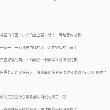
神聖的教堂，高高的聳立著，給人一種踏實的感受
一個一步一步穩穩前進的人，走在蜿蜒的小道上
雲霧繚繞的高山，凸顯了一個像是在沉思的背影
白雲甚少的潔淨藍天，讓孤高的隱者靈魂散發出的光芒更是耀眼了
你的正直就像永恆且無法消滅的光芒一般
正直是許多美德的綜合，讓你成為一個可靠的人