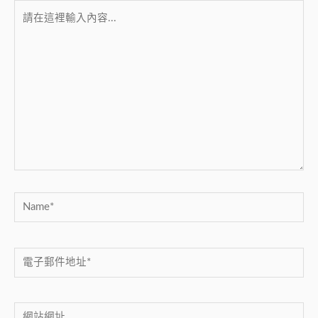
請
在
這
裡
輸
入
內
容...
Name*
電
子
郵
網
件