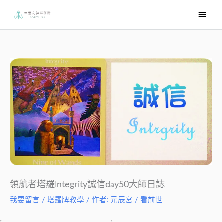
跳
主
至
要
主
選
要
內
單
容
領航者塔羅Integrity誠信day50大師日誌
我要留言
/
塔羅牌教學
/ 作者:
元辰宮 / 看前世