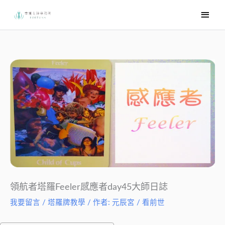
跳
主
至
要
主
選
要
內
單
容
領航者塔羅Feeler感應者day45大師日誌
我要留言
/
塔羅牌教學
/ 作者:
元辰宮 / 看前世