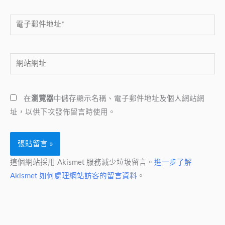
電
子
郵
網
件
站
地
網
址
在
瀏覽器
中儲存顯示名稱、電子郵件地址及個人網站網
址
*
址，以供下次發佈留言時使用。
這個網站採用 Akismet 服務減少垃圾留言。
進一步了解
Akismet 如何處理網站訪客的留言資料
。