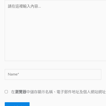
請
在
這
裡
輸
入
內
容...
Name*
在
瀏覽器
中儲存顯示名稱、電子郵件地址及個人網站網址