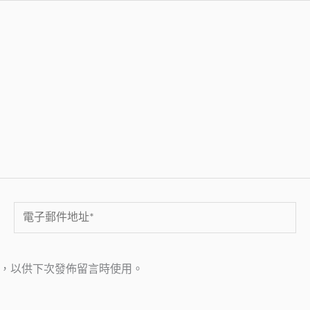
電
子
郵
，以供下次發佈留言時使用。
件
地