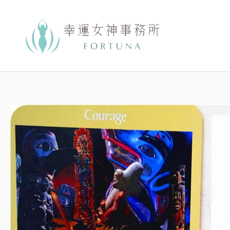
跳
至
主
要
內
容