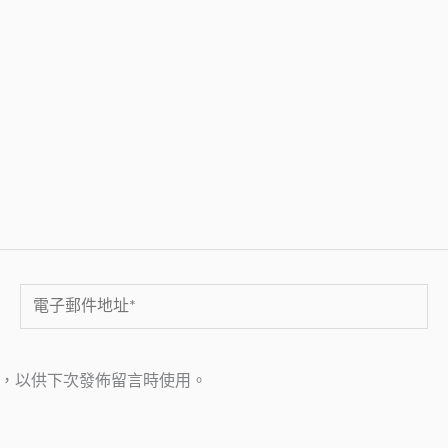
電
子
郵
，以供下次發佈留言時使用。
件
地
址