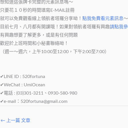
想知道這張牌卡完整的元素訊息嗎～
只要花１０秒的時間填寫E-MAIL註冊
就可以免費觀看線上領航者塔羅分享呦！
點我免費看元素訊息
～
目前七月、八月都有開課哦！如果對領航者塔羅有興趣
請點我參
有興趣想要了解更多，或是有任何問題
歡迎於上班時間和小秘書聯絡呦！
（週一～週六，上午10:00至12:00，下午2:00至7:00）
✔LINE ID : 520fortuna
✔WeChat : UmiOcean
✔電話 : (03)301-3211、0930-580-980
✔e-mail：
520fortuna@gmail.com
←
上一篇 文章