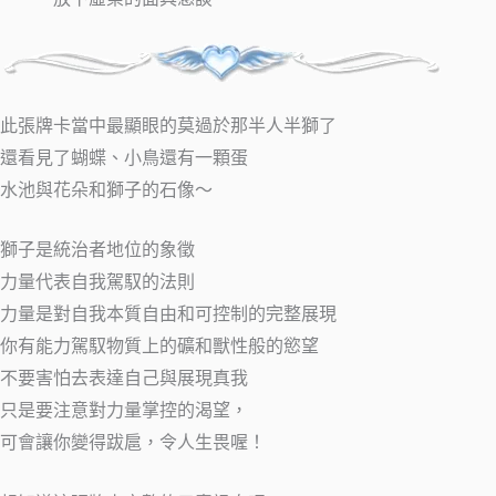
此張牌卡當中最顯眼的莫過於那半人半獅了
還看見了蝴蝶、小鳥還有一顆蛋
水池與花朵和獅子的石像～
獅子是統治者地位的象徵
力量代表自我駕馭的法則
力量是對自我本質自由和可控制的完整展現
你有能力駕馭物質上的礦和獸性般的慾望
不要害怕去表達自己與展現真我
只是要注意對力量掌控的渴望，
可會讓你變得跋扈，令人生畏喔！