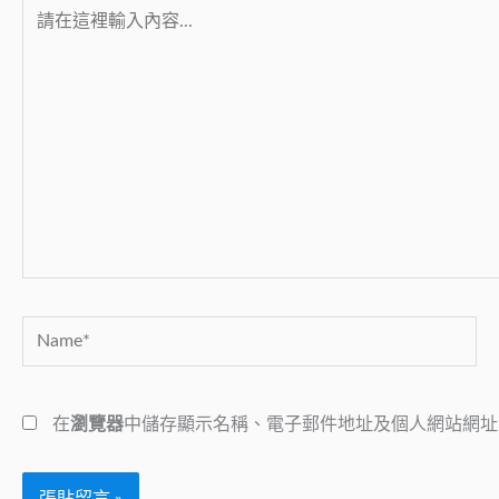
請
在
這
裡
輸
入
內
容...
Name*
在
瀏覽器
中儲存顯示名稱、電子郵件地址及個人網站網址