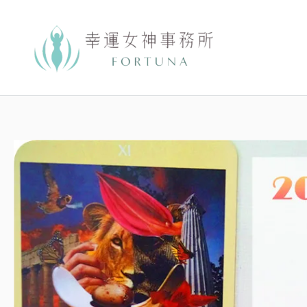
跳
至
主
要
內
容