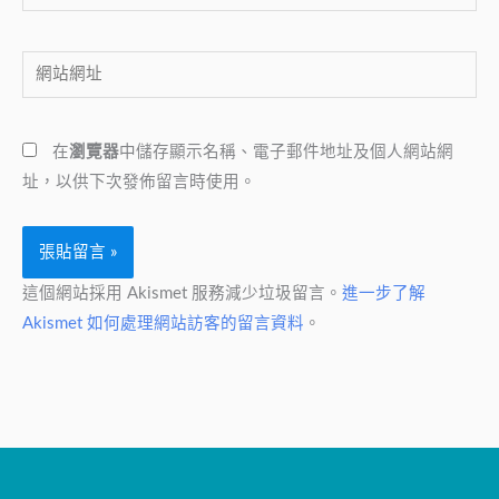
子
郵
網
件
站
地
網
址
在
瀏覽器
中儲存顯示名稱、電子郵件地址及個人網站網
址
*
址，以供下次發佈留言時使用。
這個網站採用 Akismet 服務減少垃圾留言。
進一步了解
Akismet 如何處理網站訪客的留言資料
。