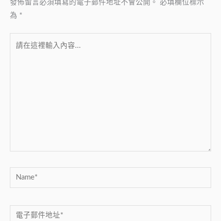
發佈留言必須填寫的電子郵件地址不會公開。
必填欄位標示
為
*
請
在
這
裡
輸
入
內
容...
Name*
電