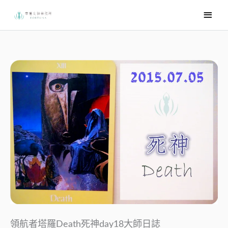
跳
主
至
要
主
選
要
內
單
容
領航者塔羅Death死神day18大師日誌