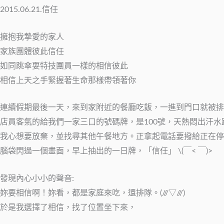
2015.06.21.信任
擁抱我摯愛的家人
家族團體彼此信任
如同跳傘耍特技團員一樣的相信彼此
相信上天之手緊握著生命那樣帶領著你
連續假期最後一天，來到家附近的餐廳吃飯，一進到門口就被排
店員客氣的給我們一家三口的號碼牌，是100號，天熱悶出汗水跟食
我心想要放棄，並找尋其他午餐地方。正拿起電話要撥給正在停
腦袋閃過一個畫面，早上抽出的一日牌，「信任」 \(￣< ￣)>
發現內心小小的聲音:
妳要相信啊！妳看，都是家庭來吃，還排隊。(///▽///)
於是我選擇了相信，找了位置坐下來，