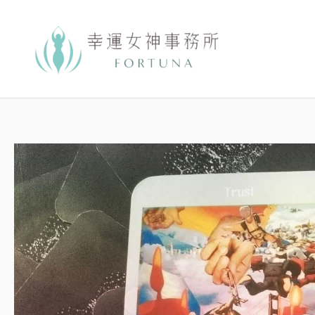
跳
至
主
要
內
容