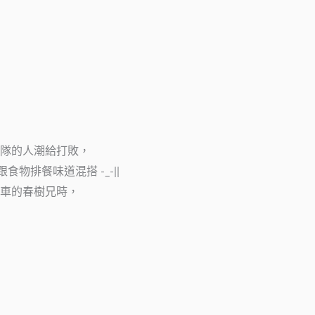
隊的人潮給打敗，
物排餐味道混搭 -_-||
車的春樹兄時，