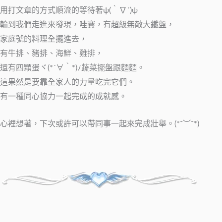
用打文章的方式順流的等待著ψ(｀∇´)ψ
輪到我們走進來發現，哇賽，有超級無敵大鐵盤，
家庭號的料理全擺進去，
有牛排、豬排、海鮮、雞排，
還有四顆蛋ヾ(*´∀｀*)ﾉ蔬菜擺盤跟麵麵。
這果然是要靠全家人的力量吃完它們。
有一種同心協力一起完成的成就感。
心裡想著，下次或許可以帶同事一起來完成壯舉。(*˘︶˘*)