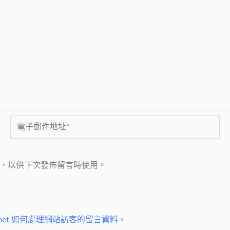
電
子
郵
，以供下次發佈留言時使用。
件
地
址
*
smet 如何處理網站訪客的留言資料
。