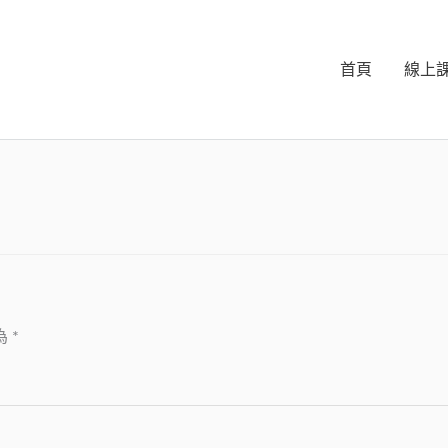
首頁
線上
為
*