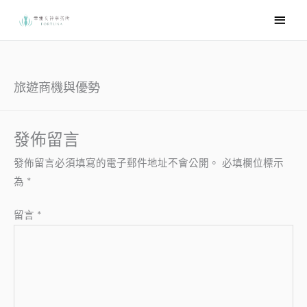
跳
主
至
要
主
選
要
內
單
旅遊商機與優勢
容
發佈留言
發佈留言必須填寫的電子郵件地址不會公開。
必填欄位標示
為
*
留言
*