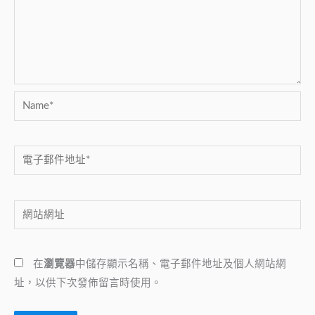
Name*
電
子
郵
網
件
站
地
網
址
在
瀏覽器
中儲存顯示名稱、電子郵件地址及個人網站網
址
*
址，以供下次發佈留言時使用。