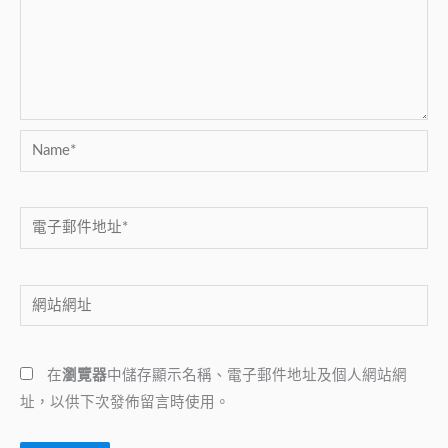
Name*
電
子
郵
網
件
站
地
網
址
在
瀏覽器
中儲存顯示名稱、電子郵件地址及個人網站網
址
*
址，以供下次發佈留言時使用。