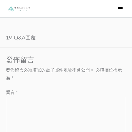
跳
主
至
要
主
選
要
內
單
19-Q&A回覆
容
發佈留言
發佈留言必須填寫的電子郵件地址不會公開。
必填欄位標示
為
*
留言
*