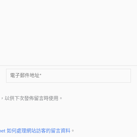
電
子
郵
，以供下次發佈留言時使用。
件
地
址
*
smet 如何處理網站訪客的留言資料
。