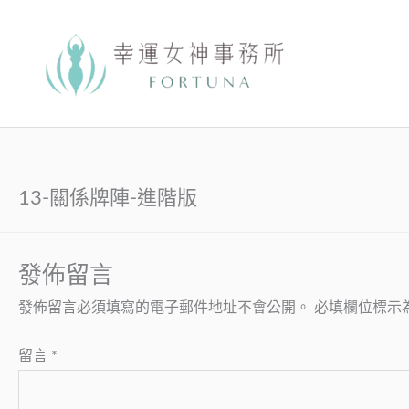
跳
至
主
要
內
容
13-關係牌陣-進階版
發佈留言
發佈留言必須填寫的電子郵件地址不會公開。
必填欄位標示
留言
*