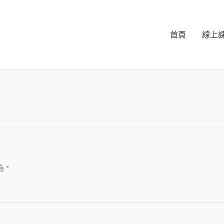
首頁
線上
為
*