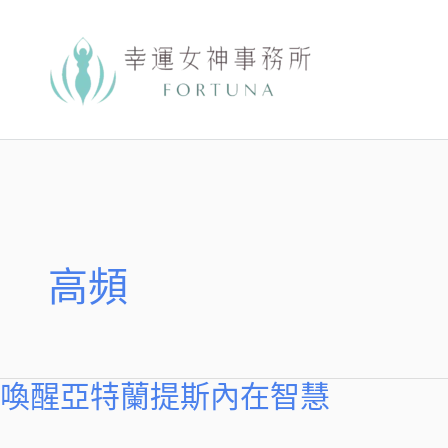
跳
至
主
要
內
容
高頻
喚醒亞特蘭提斯內在智慧
喚
醒