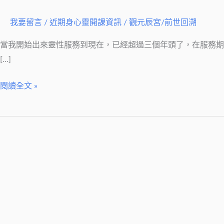
亞
特
我要留言
/
近期身心靈開課資訊
/
觀元辰宮/前世回溯
蘭
提
當我開始出來靈性服務到現在，已經超過三個年頭了，在服務
斯
[…]
內
閱讀全文 »
在
智
慧