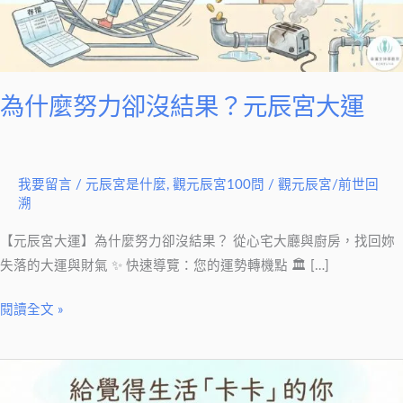
沒
結
果？
元
辰
為什麼努力卻沒結果？元辰宮大運
宮
大
運
我要留言
/
元辰宮是什麼
,
觀元辰宮100問
/
觀元辰宮/前世回
溯
【元辰宮大運】為什麼努力卻沒結果？ 從心宅大廳與廚房，找回妳
失落的大運與財氣 ✨ 快速導覽：您的運勢轉機點 🏛 […]
閱讀全文 »
生
活