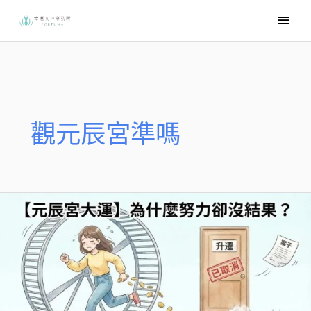
跳
主
至
要
主
選
要
內
單
容
觀元辰宮準嗎
為
什
麼
努
力
卻