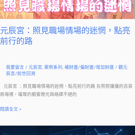
情
場
的
迷
元辰宮：照見職場情場的迷惘，點亮
惘，
前行的路
點
亮
前
我要留言
/
元辰宮
,
案例系列
,
補財運/偏財運/增加財運
/
觀元
行
辰宮/前世回溯
的
路
元辰宮 ：照見職場情場的迷惘，點亮前行的路 在熙熙攘攘的百貨
商場裡，璀璨的櫥窗燈光與絡繹不絕的
閱讀全文 »
調