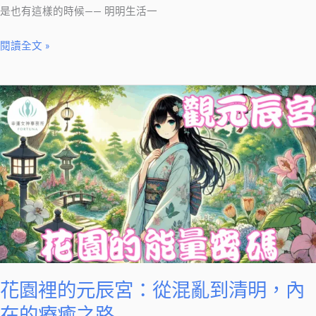
情
是也有這樣的時候—— 明明生活一
緒
閱讀全文 »
警
訊
花
園
裡
的
元
辰
宮：
從
混
亂
到
花園裡的元辰宮：從混亂到清明，內
清
在的療癒之路