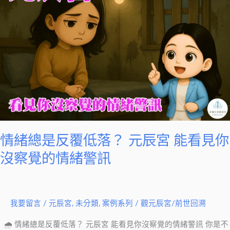
總
是
反
覆
低
落？
元
辰
宮
能
情緒總是反覆低落？ 元辰宮 能看見你
看
見
沒察覺的情緒警訊
你
沒
察
我要留言
/
元辰宮
,
未分類
,
案例系列
/
觀元辰宮/前世回溯
覺
的
🌧 情緒總是反覆低落？ 元辰宮 能看見你沒察覺的情緒警訊 你是不