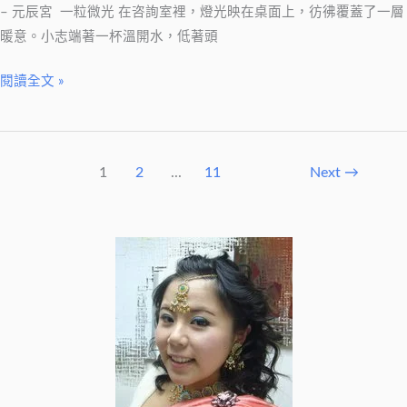
– 元辰宮 一粒微光 在咨詢室裡，燈光映在桌面上，彷彿覆蓋了一層
暖意。小志端著一杯溫開水，低著頭
閱讀全文 »
1
2
...
11
Next
→