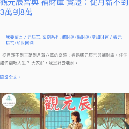
觀元辰宮與 補財庫 實證：從月薪不到
薪
不
3萬到8萬
到
3
萬
我要留言
/
元辰宮
,
案例系列
,
補財運/偏財運/增加財運
/
觀元
到
辰宮/前世回溯
8
從月薪不到三萬到月薪八萬的奇蹟：透過觀元辰宮與補財庫，佳佳
萬
如何翻轉人生？ 大家好，我是舒云老師，
閱讀全文 »
人
生
低
谷
觀