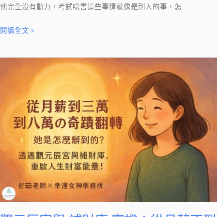
他完全沒有動力，考試唸書這些事情就像是別人的事，怎
閱讀全文 »
觀
元
辰
宮
與
補
財
庫
實
證：
從
月