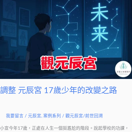
整
元
辰
宮
17
歲
少
年
的
改
變
調整 元辰宮 17歲少年的改變之路
之
路
我要留言
/
元辰宮
,
案例系列
/
觀元辰宮/前世回溯
小宣今年17歲，正處在人生一個挺尷尬的階段。說起學校的功課，