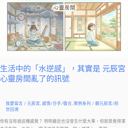
中
的
「水
逆
感」，
其
實
是
元
生活中的「水逆感」，其實是 元辰宮
辰
心靈房間亂了的訊號
宮
心
靈
我要留言
/
元辰宮
,
感情/分手/復合
,
案例系列
/
觀元辰宮/前
房
世回溯
間
亂
你有沒有過這種感覺？ 明明最近也沒發生什麼大事，但就是覺得渾