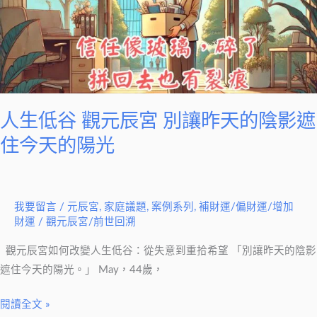
元
辰
宮
別
讓
昨
人生低谷 觀元辰宮 別讓昨天的陰影遮
天
住今天的陽光
的
陰
影
我要留言
/
元辰宮
,
家庭議題
,
案例系列
,
補財運/偏財運/增加
遮
財運
/
觀元辰宮/前世回溯
住
今
觀元辰宮如何改變人生低谷：從失意到重拾希望 「別讓昨天的陰影
天
遮住今天的陽光。」 May，44歲，
的
陽
閱讀全文 »