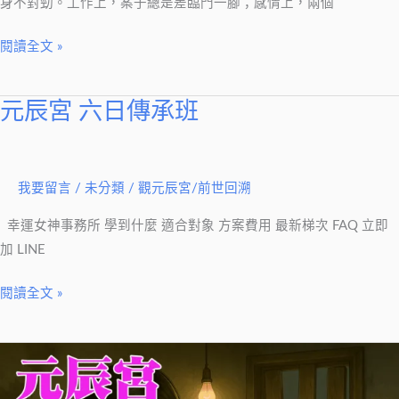
了
身不對勁。工作上，案子總是差臨門一腳；感情上，兩個
的
閱讀全文 »
訊
號
元辰宮 六日傳承班
元
辰
宮
六
我要留言
/
未分類
/
觀元辰宮/前世回溯
日
幸運女神事務所 學到什麼 適合對象 方案費用 最新梯次 FAQ 立即
傳
加 LINE
承
班
閱讀全文 »
情
緒