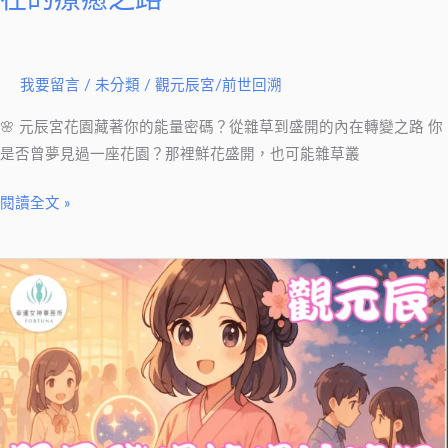
明，
內
在
我要留言
/
未分類
/
觀元辰宮/前世回溯
的
療
🌸 元辰宮花園藏著你的能量密碼？從雜草到盛開的內在轉變之路 你
癒
是否曾夢見過一座花園？那裡鮮花盛開，也可能雜草叢
之
路
閱讀全文 »
元
辰
宮：
照
見
職
場