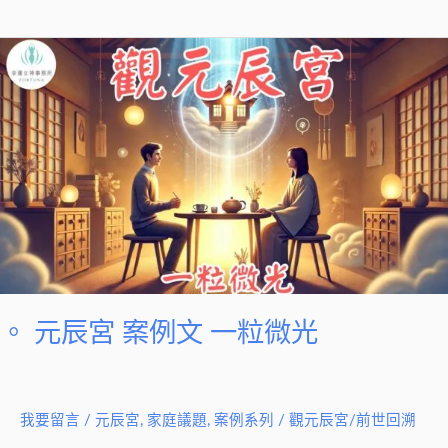
光
。
元
辰
宮
案
例
文
一
粒
微
光
。 元辰宮 案例文 一粒微光
我要留言
/
元辰宮
,
家庭議題
,
案例系列
/
觀元辰宮/前世回溯