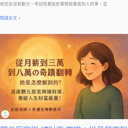
他完全沒有動力，考試唸書這些事情就像是別人的事，怎
閱讀全文 »
觀
元
辰
宮
與
補
財
庫
實
證：
從
月