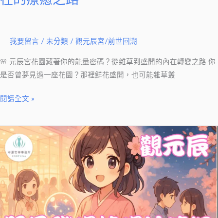
明，
內
在
我要留言
/
未分類
/
觀元辰宮/前世回溯
的
療
🌸 元辰宮花園藏著你的能量密碼？從雜草到盛開的內在轉變之路 你
癒
是否曾夢見過一座花園？那裡鮮花盛開，也可能雜草叢
之
路
閱讀全文 »
元
辰
宮：
照
見
職
場