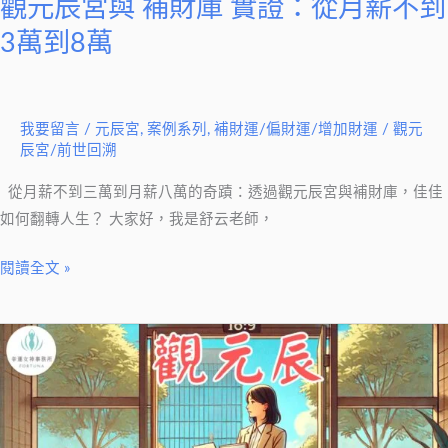
觀元辰宮與 補財庫 實證：從月薪不到
薪
不
3萬到8萬
到
3
萬
我要留言
/
元辰宮
,
案例系列
,
補財運/偏財運/增加財運
/
觀元
到
辰宮/前世回溯
8
從月薪不到三萬到月薪八萬的奇蹟：透過觀元辰宮與補財庫，佳佳
萬
如何翻轉人生？ 大家好，我是舒云老師，
閱讀全文 »
人
生
低
谷
觀