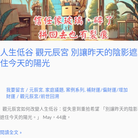
元
辰
宮
別
讓
昨
人生低谷 觀元辰宮 別讓昨天的陰影遮
天
住今天的陽光
的
陰
影
我要留言
/
元辰宮
,
家庭議題
,
案例系列
,
補財運/偏財運/增加
遮
財運
/
觀元辰宮/前世回溯
住
今
觀元辰宮如何改變人生低谷：從失意到重拾希望 「別讓昨天的陰影
天
遮住今天的陽光。」 May，44歲，
的
陽
閱讀全文 »