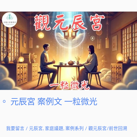
光
。
元
辰
宮
案
例
文
一
粒
微
光
。 元辰宮 案例文 一粒微光
我要留言
/
元辰宮
,
家庭議題
,
案例系列
/
觀元辰宮/前世回溯