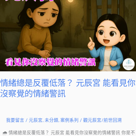
總
是
反
覆
低
落？
元
辰
宮
能
情緒總是反覆低落？ 元辰宮 能看見你
看
見
沒察覺的情緒警訊
你
沒
察
我要留言
/
元辰宮
,
未分類
,
案例系列
/
觀元辰宮/前世回溯
覺
的
🌧 情緒總是反覆低落？ 元辰宮 能看見你沒察覺的情緒警訊 你是不