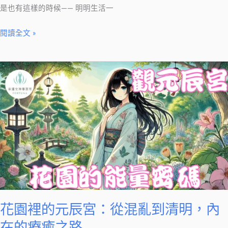
情
是也有這樣的時候—— 明明生活一
緒
閱讀全文 »
警
訊
花
園
裡
的
元
辰
宮：
從
混
亂
到
花園裡的元辰宮：從混亂到清明，內
清
在的療癒之路