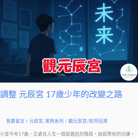
整
元
辰
宮
17
歲
少
年
的
改
變
調整 元辰宮 17歲少年的改變之路
之
路
我要留言
/
元辰宮
,
案例系列
/
觀元辰宮/前世回溯
小宣今年17歲，正處在人生一個挺尷尬的階段。說起學校的功課，