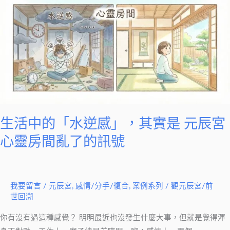
中
的
「水
逆
感」，
其
實
是
元
生活中的「水逆感」，其實是 元辰宮
辰
心靈房間亂了的訊號
宮
心
靈
我要留言
/
元辰宮
,
感情/分手/復合
,
案例系列
/
觀元辰宮/前
房
世回溯
間
亂
你有沒有過這種感覺？ 明明最近也沒發生什麼大事，但就是覺得渾