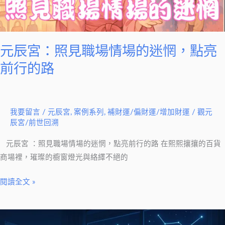
情
場
的
迷
元辰宮：照見職場情場的迷惘，點亮
惘，
前行的路
點
亮
前
我要留言
/
元辰宮
,
案例系列
,
補財運/偏財運/增加財運
/
觀元
行
辰宮/前世回溯
的
路
元辰宮 ：照見職場情場的迷惘，點亮前行的路 在熙熙攘攘的百貨
商場裡，璀璨的櫥窗燈光與絡繹不絕的
閱讀全文 »
調