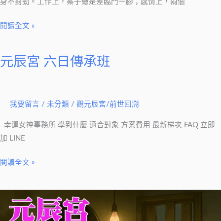
了
身不對勁。工作上，案子總是差臨門一腳；感情上，兩個
的
閱讀全文 »
訊
號
元辰宮 六日傳承班
元
辰
宮
六
我要留言
/
未分類
/
觀元辰宮/前世回溯
日
幸運女神事務所 學到什麼 適合對象 方案費用 最新梯次 FAQ 立即
傳
加 LINE
承
班
閱讀全文 »
情
緒