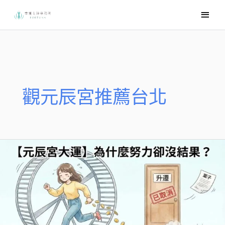
跳
主
至
要
主
選
要
內
單
容
觀元辰宮推薦台北
為
什
麼
努
力
卻