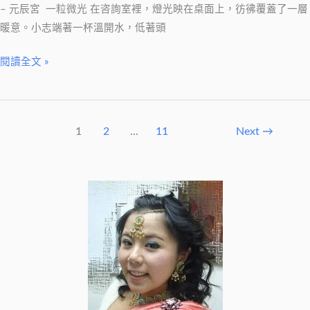
– 元辰宮 一粒微光 在咨詢室裡，燈光映在桌面上，彷彿覆蓋了一層
暖意。小志端著一杯溫開水，低著頭
閱讀全文 »
1
2
...
11
Next
→