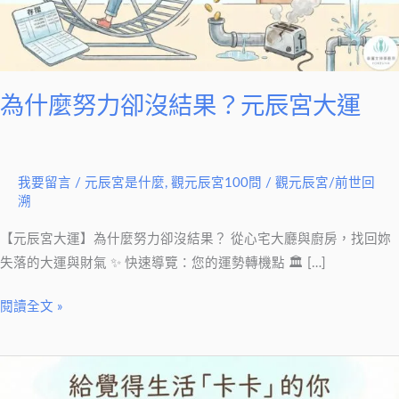
沒
結
果？
元
辰
為什麼努力卻沒結果？元辰宮大運
宮
大
運
我要留言
/
元辰宮是什麼
,
觀元辰宮100問
/
觀元辰宮/前世回
溯
【元辰宮大運】為什麼努力卻沒結果？ 從心宅大廳與廚房，找回妳
失落的大運與財氣 ✨ 快速導覽：您的運勢轉機點 🏛 […]
閱讀全文 »
生
活